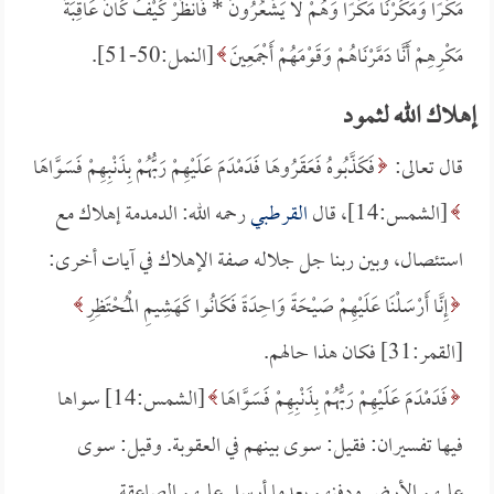
مَكْرًا وَمَكَرْنَا مَكْرًا وَهُمْ لا يَشْعُرُونَ *
فَانظُرْ كَيْفَ كَانَ عَاقِبَةُ
مَكْرِهِمْ أَنَّا دَمَّرْنَاهُمْ وَقَوْمَهُمْ أَجْمَعِينَ
[النمل:50-51].
إهلاك الله لثمود
قال تعالى:
فَكَذَّبُوهُ فَعَقَرُوهَا فَدَمْدَمَ عَلَيْهِمْ رَبُّهُمْ بِذَنْبِهِمْ فَسَوَّاهَا
[الشمس:14]، قال
القرطبي
رحمه الله: الدمدمة إهلاك مع
استئصال، وبين ربنا جل جلاله صفة الإهلاك في آيات أخرى:
إِنَّا أَرْسَلْنَا عَلَيْهِمْ صَيْحَةً وَاحِدَةً فَكَانُوا كَهَشِيمِ الْمُحْتَظِرِ
[القمر:31] فكان هذا حالهم.
فَدَمْدَمَ عَلَيْهِمْ رَبُّهُمْ بِذَنْبِهِمْ فَسَوَّاهَا
[الشمس:14] سواها
فيها تفسيران: فقيل: سوى بينهم في العقوبة. وقيل: سوى
عليهم الأرض ودفنهم بعدما أرسل عليهم الصاعقة.