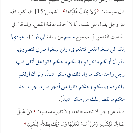
قال سبحانه:
وَلا يَخَافُ عُقْبَاهَا
[الشمس:15] الله أكبر، الله
عز وجل يقول عن نفسه: أنا لا أخاف عاقبة الفعل، وقد قال في
الحديث القدسي في صحيح
مسلم
من رواية
أبي ذر
: (
يا عبادي!
إنكم لن تبلغوا نفعي فتنفعوني، ولن تبلغوا ضري فتضروني،
ولو أن أولكم وآخركم وإنسكم وجنكم كانوا على أتقى قلب
رجل واحد منكم ما زاد ذلك في ملكي شيئاً، ولو أن أولكم
وآخركم وإنسكم وجنكم كانوا على أفجر قلب رجل واحد
منكم ما نقص ذلك من ملكي شيئاً
).
فالله عز وجل لا تنفعه طاعة، ولا تضره معصية:
مَنْ عَمِلَ
صَالِحًا فَلِنَفْسِهِ وَمَنْ أَسَاءَ فَعَلَيْهَا وَمَا رَبُّكَ بِظَلَّامٍ لِلْعَبِيدِ