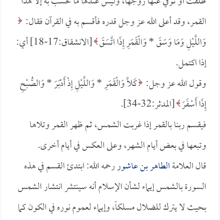
طلقت أو توفي عنها زوجها، وليس عندها ما تحسب به إلا هذا
القمر، وقد أعلى الله عز وجل قدره فأقسم به في القرآن فقال:
وَاللَّيْلِ وَمَا وَسَقَ *
وَالْقَمَرِ إِذَا اتَّسَقَ
[الانشقاق:17-18] أي:
إذا اكتمل.
وقول الله عز وجل:
كَلَّا وَالْقَمَرِ *
وَاللَّيْلِ إِذْ أَدْبَرَ *
وَالصُّبْحِ
إِذَا أَسْفَرَ
[المدثر:32-34].
فيقسم ربنا بالقمر إذا غربت الشمس، ثم ظهر القمر وتلاها
وتبعها في بعض أيام الشهر، وعلى العكس في أيام أخرى.
قال العلامة
الطاهر بن عاشور
رحمه الله: ابتدئ القسم في هذه
السورة بالشمس إيماء لشأن الإسلام أنه سينتشر انتشار الشمس
بحيث لا يترك للضلال مسلكاً، وإيماء لعموم نوره في الكون كما