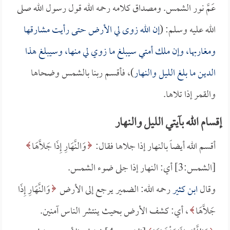
عَمَّ نور الشمس. ومصداق كلامه رحمه الله قول رسول الله صلى
الله عليه وسلم: (
إن الله زوى لي الأرض حتى رأيت مشارقها
ومغاربها، وإن ملك أمتي سيبلغ ما زوي لي منها، وسيبلغ هذا
الدين ما بلغ الليل والنهار
)، فأقسـم ربنا بالشمس وضحاها
والقمر إذا تلاها.
إقسام الله بآيتي الليل والنهار
أقسم الله أيضاً بالنهار إذا جلاها فقال:
وَالنَّهَارِ إِذَا جَلَّاهَا
[الشمس:3] أي: النهار إذا جلى ضوء الشمس.
وقال
ابن كثير
رحمه الله: الضمير يرجع إلى الأرض
وَالنَّهَارِ إِذَا
جَلَّاهَا
، أي: كشف الأرض بحيث ينتشر الناس آمنين.