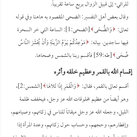
للرائي- إلى قبيل الزوال بربع ساعة تقريباً.
وقال بعض أهل التفسير: الضحى المقصود به هاهنا وفي قوله
تعالى:
وَالضُّحَى
[الضحى:1]: الساعة التي خر السحرة
فيها ساجدين. بيانه:
مَوْعِدُكُمْ يَوْمُ الزِّينَةِ وَأَنْ يُحْشَرَ النَّاسُ
ضُحًى
[طه:59] فأقسم ربنا بالشمس وضحاها.
إقسام الله بالقمر وعظيم خلقه وأثره
أقسم تعالى بالقمر، فقال:
وَالْقَمَرِ إِذَا تَلاهَا
[الشمس:2]،
وهو أيضاً من عظيم مخلوقات الله عز وجل، فيخفف ظلمة
الليل، وجعله الله عز وجل ميقاتاً للناس في زكاتهم، وصيامهم،
وإفطارهم، وحجهم، وحساب حول زكاتهم، وعدة المرأة إذا