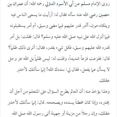
روى الإمام
مسلم
عن
أبي الأسود الدؤلي
رحمه الله: أن
عمران بن
حصين
رضي الله عنه سأله فقال له: أرأيت ما يسعى الناس فيه
ويتكادحون، أأمر قدر عليهم فيما مضى وسبق، أم أمر يستقبلونه
فيما أنزل الله على نبيه صلى الله عليه وسلم؟ قال: فقلت: بل أمر
قدره الله عليهم وسبق، فكل شيء بقدر، فقال: أترى ذلك ظلماً؟
قال: ففزعت فزعاً شديداً، وقلت له: ليس ظلماً بل الله عز وجل
لا يسأل عما يفعل، فقال لي: سددك الله! إنما سألتك لأختبر
عقلك.
وهذا يؤخذ منه: أن العالم يطرح السؤال على المتعلم من أجل أن
يختبره، وإذا كان مخطئاً يسدده ويصححه. قال: إنما سألتك لأختبر
عقلك، وإن رجلاً من مزينة أو جهينة أتى رسول الله صلى الله