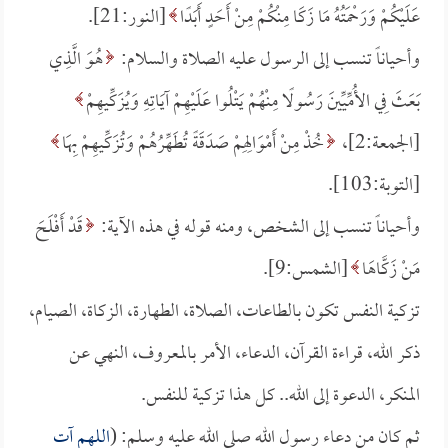
عَلَيْكُمْ وَرَحْمَتُهُ مَا زَكَا مِنْكُمْ مِنْ أَحَدٍ أَبَدًا
[النور:21].
وأحياناً تنسب إلى الرسول عليه الصلاة والسلام:
هُوَ الَّذِي
بَعَثَ فِي الأُمِّيِّينَ رَسُولًا مِنْهُمْ يَتْلُوا عَلَيْهِمْ آيَاتِهِ وَيُزَكِّيهِمْ
[الجمعة:2]،
خُذْ مِنْ أَمْوَالِهِمْ صَدَقَةً تُطَهِّرُهُمْ وَتُزَكِّيهِمْ بِهَا
[التوبة:103].
وأحياناً تنسب إلى الشخص، ومنه قوله في هذه الآية:
قَدْ أَفْلَحَ
مَنْ زَكَّاهَا
[الشمس:9].
تزكية النفس تكون بالطاعات، الصلاة، الطهارة، الزكاة، الصيام،
ذكر الله، قراءة القرآن، الدعاء، الأمر بالمعروف، النهي عن
المنكر، الدعوة إلى الله.. كل هذا تزكية للنفس.
ثم كان من دعاء رسول الله صلى الله عليه وسلم: (
اللهم آت