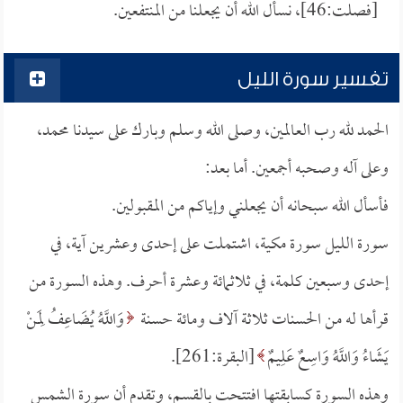
[فصلت:46]، نسأل الله أن يجعلنا من المنتفعين.
تفسير سورة الليل
الحمد لله رب العالمين، وصلى الله وسلم وبارك على سيدنا محمد،
وعلى آله وصحبه أجمعين. أما بعد:
فأسأل الله سبحانه أن يجعلني وإياكم من المقبولين.
سورة الليل سورة مكية، اشتملت على إحدى وعشرين آية، في
إحدى وسبعين كلمة، في ثلاثمائة وعشرة أحرف. وهذه السورة من
قرأها له من الحسنات ثلاثة آلاف ومائة حسنة
وَاللَّهُ يُضَاعِفُ لِمَنْ
يَشَاءُ وَاللَّهُ وَاسِعٌ عَلِيمٌ
[البقرة:261].
وهذه السورة كسابقتها افتتحت بالقسم، وتقدم أن سورة الشمس