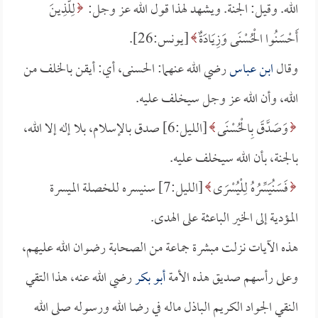
الله. وقيل: الجنة. ويشهد لهذا قول الله عز وجل:
لِلَّذِينَ
أَحْسَنُوا الْحُسْنَى وَزِيَادَةٌ
[يونس:26].
وقال
ابن عباس
رضي الله عنهما: الحسنى، أي: أيقن بالخلف من
الله، وأن الله عز وجل سيخلف عليه.
وَصَدَّقَ بِالْحُسْنَى
[الليل:6] صدق بالإسلام، بلا إله إلا الله،
بالجنة، بأن الله سيخلف عليه.
فَسَنُيَسِّرُهُ لِلْيُسْرَى
[الليل:7] سنيسره للخصلة الميسرة
المؤدية إلى الخير الباعثة على الهدى.
هذه الآيات نزلت مبشرة جماعة من الصحابة رضوان الله عليهم،
وعلى رأسهم صديق هذه الأمة
أبو بكر
رضي الله عنه، هذا التقي
النقي الجواد الكريم الباذل ماله في رضا الله ورسوله صلى الله