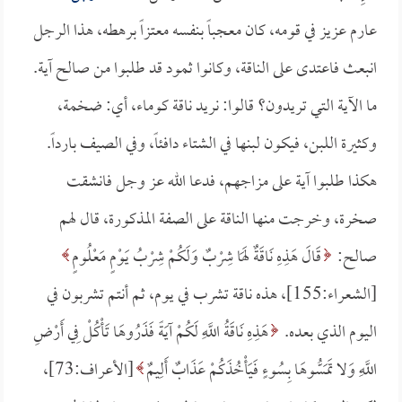
عارم عزيز في قومه، كان معجباً بنفسه معتزاً برهطه، هذا الرجل
انبعث فاعتدى على الناقة، وكانوا ثمود قد طلبوا من صالح آية.
ما الآية التي تريدون؟ قالوا: نريد ناقة كوماء، أي: ضخمة،
وكثيرة اللبن، فيكون لبنها في الشتاء دافئاً، وفي الصيف بارداً.
هكذا طلبوا آية على مزاجهم، فدعا الله عز وجل فانشقت
صخرة، وخرجت منها الناقة على الصفة المذكورة، قال لهم
صالح:
قَالَ هَذِهِ نَاقَةٌ لَهَا شِرْبٌ وَلَكُمْ شِرْبُ يَوْمٍ مَعْلُومٍ
[الشعراء:155]، هذه ناقة تشرب في يوم، ثم أنتم تشربون في
اليوم الذي بعده.
هَذِهِ نَاقَةُ اللَّهِ لَكُمْ آيَةً فَذَرُوهَا تَأْكُلْ فِي أَرْضِ
اللَّهِ وَلا تَمَسُّوهَا بِسُوءٍ فَيَأْخُذَكُمْ عَذَابٌ أَلِيمٌ
[الأعراف:73]،