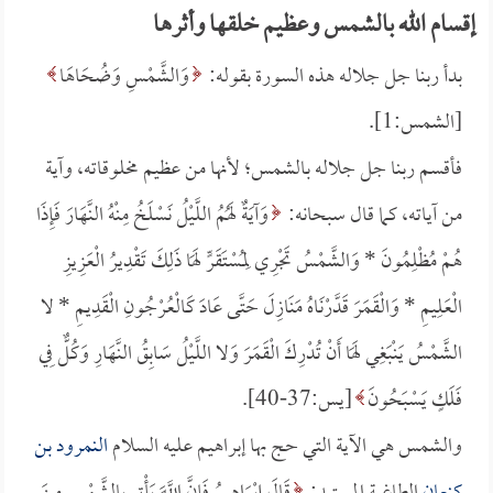
إقسام الله بالشمس وعظيم خلقها وأثرها
بدأ ربنا جل جلاله هذه السورة بقوله:
وَالشَّمْسِ وَضُحَاهَا
[الشمس:1].
فأقسم ربنا جل جلاله بالشمس؛ لأنها من عظيم مخلوقاته، وآية
من آياته، كما قال سبحانه:
وَآيَةٌ لَهُمُ اللَّيْلُ نَسْلَخُ مِنْهُ النَّهَارَ فَإِذَا
هُمْ مُظْلِمُونَ *
وَالشَّمْسُ تَجْرِي لِمُسْتَقَرٍّ لَهَا ذَلِكَ تَقْدِيرُ الْعَزِيزِ
الْعَلِيمِ *
وَالْقَمَرَ قَدَّرْنَاهُ مَنَازِلَ حَتَّى عَادَ كَالْعُرْجُونِ الْقَدِيمِ *
لا
الشَّمْسُ يَنْبَغِي لَهَا أَنْ تُدْرِكَ الْقَمَرَ وَلا اللَّيْلُ سَابِقُ النَّهَارِ وَكُلٌّ فِي
فَلَكٍ يَسْبَحُونَ
[يس:37-40].
والشمس هي الآية التي حج بها إبراهيم عليه السلام
النمرود بن