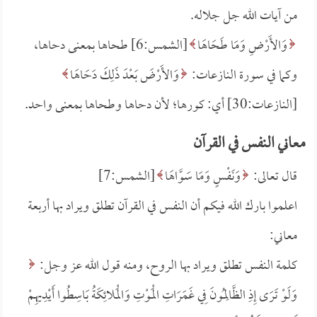
من آيات الله جل جلاله.
وَالأَرْضِ وَمَا طَحَاهَا
[الشمس:6] طحاها بمعنى دحاها،
وكما في سورة النازعات:
وَالأَرْضَ بَعْدَ ذَلِكَ دَحَاهَا
[النازعات:30] أي: كورها؛ لأن دحاها وطحاها بمعنى واحد.
معاني النفس في القرآن
قال تعالى:
وَنَفْسٍ وَمَا سَوَّاهَا
[الشمس:7]
اعلموا بارك الله فيكم أن النفس في القرآن تطلق ويراد بها أربعة
معاني:
كلمة النفس تطلق ويراد بها الروح، ومنه قول الله عز وجل:
وَلَوْ تَرَى إِذِ الظَّالِمُونَ فِي غَمَرَاتِ الْمَوْتِ وَالْمَلائِكَةُ بَاسِطُوا أَيْدِيهِمْ