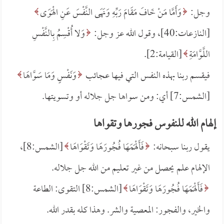
وجل:
وَأَمَّا مَنْ خَافَ مَقَامَ رَبِّهِ وَنَهَى النَّفْسَ عَنِ الْهَوَى
[النازعات:40]، وقول الله عز وجل:
وَلا أُقْسِمُ بِالنَّفْسِ
اللَّوَّامَةِ
[القيامة:2].
فيقسم ربنا بهذه النفس التي فيها عجائب
وَنَفْسٍ وَمَا سَوَّاهَا
[الشمس:7] أي: ومن سواها جل جلاله أو وتسويتها.
إلهام الله للنفوس فجورها وتقواها
يقول ربنا سبحانه:
فَأَلْهَمَهَا فُجُورَهَا وَتَقْوَاهَا
[الشمس:8]،
الإلهام علم يحصل من غير تعليم من الله جل جلاله.
فَأَلْهَمَهَا فُجُورَهَا وَتَقْوَاهَا
[الشمس:8] التقوى: الطاعة
والخير، والفجور: المعصية والشر. وهذا كله بقدر الله.