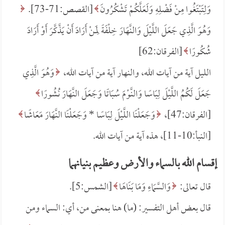
وَلِتَبْتَغُوا مِنْ فَضْلِهِ وَلَعَلَّكُمْ تَشْكُرُونَ
[القصص:71-73].
وَهُوَ الَّذِي جَعَلَ اللَّيْلَ وَالنَّهَارَ خِلْفَةً لِمَنْ أَرَادَ أَنْ يَذَّكَّرَ أَوْ أَرَادَ
شُكُورًا
[الفرقان:62]
الليل آية من آيات الله، والنهار آية من آيات الله،
وَهُوَ الَّذِي
جَعَلَ لَكُمُ اللَّيْلَ لِبَاسًا وَالنَّوْمَ سُبَاتًا وَجَعَلَ النَّهَارَ نُشُورًا
[الفرقان:47]،
وَجَعَلْنَا اللَّيْلَ لِبَاسًا *
وَجَعَلْنَا النَّهَارَ مَعَاشًا
[النبأ:10-11]، هذه آية من آيات الله.
إقسام الله بالسماء والأرض وعظيم بنيانهما
قال تعالى:
وَالسَّمَاءِ وَمَا بَنَاهَا
[الشمس:5].
قال بعض أهل التفسير: (ما) هنا بمعنى من، أي: السماء ومن