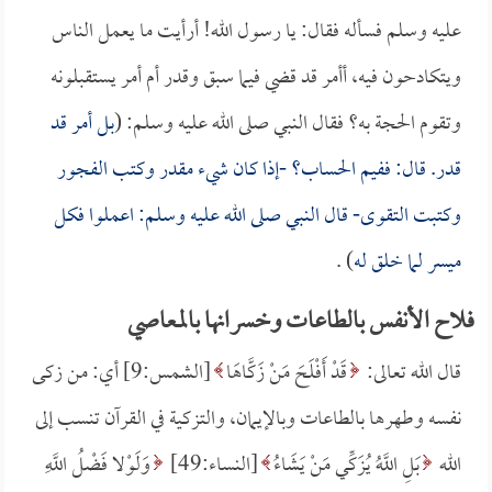
عليه وسلم فسأله فقال: يا رسول الله! أرأيت ما يعمل الناس
ويتكادحون فيه، أأمر قد قضي فيما سبق وقدر أم أمر يستقبلونه
وتقوم الحجة به؟ فقال النبي صلى الله عليه وسلم: (
بل أمر قد
قدر. قال: ففيم الحساب؟ -إذا كان شيء مقدر وكتب الفجور
وكتبت التقوى- قال النبي صلى الله عليه وسلم: اعملوا فكل
ميسر لما خلق له
) .
فلاح الأنفس بالطاعات وخسرانها بالمعاصي
قال الله تعالى:
قَدْ أَفْلَحَ مَنْ زَكَّاهَا
[الشمس:9] أي: من زكى
نفسه وطهرها بالطاعات وبالإيمان، والتزكية في القرآن تنسب إلى
الله
بَلِ اللَّهُ يُزَكِّي مَنْ يَشَاءُ
[النساء:49]
وَلَوْلا فَضْلُ اللَّهِ