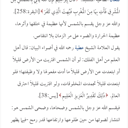
كنعان
الطاغية المستبد:
قَالَ إِبْرَاهِيمُ فَإِنَّ اللَّهَ يَأْتِي بِالشَّمْسِ مِنَ
الْمَشْرِقِ فَأْتِ بِهَا مِنَ الْمَغْرِبِ فَبُهِتَ الَّذِي كَفَرَ
[البقرة:258].
والله عز وجل يقسم بالشمس لأنها عظيمة في خلقها وأثرها،
عظيمة الحرارة والضوء على مر الزمان بلا انتقاص.
يقول العلامة الشيخ
عطية
رحمه الله في أضواء البيان: قال أهل
العلم من أهل الفلك: لو أن الشمس اقتربت من الأرض قليلاً
أو ابتعدت عن الأرض قليلاً ما أدت مفعولها ولا وظيفتها؛ فلو
ابتعدت قليلاً تجمدت المخلوقات، ولو اقتربت قليلاً احترق
العالم.
ذَلِكَ تَقْدِيرُ الْعَزِيزِ الْعَلِيمِ
[يس:38].
فيقسم الله عز وجل بالشمس وضحاها، وضحى الشمس هو:
انتشار لضوئها من حين طلوعها وارتفاعها قدر رمح -فيما يظهر