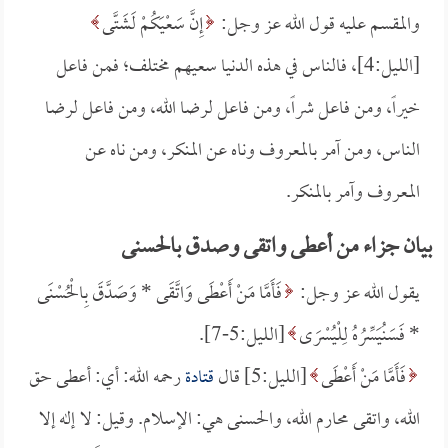
والمقسم عليه قول الله عز وجل:
إِنَّ سَعْيَكُمْ لَشَتَّى
[الليل:4]، فالناس في هذه الدنيا سعيهم مختلف؛ فمن فاعل
خيراً، ومن فاعل شراً، ومن فاعل لرضا الله، ومن فاعل لرضا
الناس، ومن آمر بالمعروف وناه عن المنكر، ومن ناه عن
المعروف وآمر بالمنكر.
بيان جزاء من أعطى واتقى وصدق بالحسنى
يقول الله عز وجل:
فَأَمَّا مَنْ أَعْطَى وَاتَّقَى *
وَصَدَّقَ بِالْحُسْنَى
*
فَسَنُيَسِّرُهُ لِلْيُسْرَى
[الليل:5-7].
فَأَمَّا مَنْ أَعْطَى
[الليل:5] قال
قتادة
رحمه الله: أي: أعطى حق
الله، واتقى محارم الله، والحسنى هي: الإسلام. وقيل: لا إله إلا