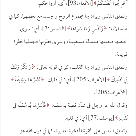
أَخْرِجُوا أَنفُسَكُمُ
[الأنعام:93]، أي: أرواحكم.
وتطلق النفس ويراد بها مجموع الروح والجسد مع بعضهما، كما في
هذه الآية:
وَنَفْسٍ وَمَا سَوَّاهَا
[الشمس:7]، أي: سوى
خلقتها فجعلها معتدلة مستقيمة، وسوى فطرتها فجعلها فطرة
قويمة.
وتطلق النفس ويراد بها القلب، كما في قوله تعالى:
وَاذْكُرْ رَبَّكَ
فِي نَفْسِكَ
[الأعراف:205]، أي: في قلبك.
تَضَرُّعًا وَخِيفَةً
[الأعراف:205].
وقول الله عز وجل في شأن قصة يوسف:
فَأَسَرَّهَا يُوسُفُ فِي
نَفْسِهِ
[يوسف:77] أي: في قلبه.
وتطلق النفس على القوة المفكرة المدبرة، كما في قول الله عز