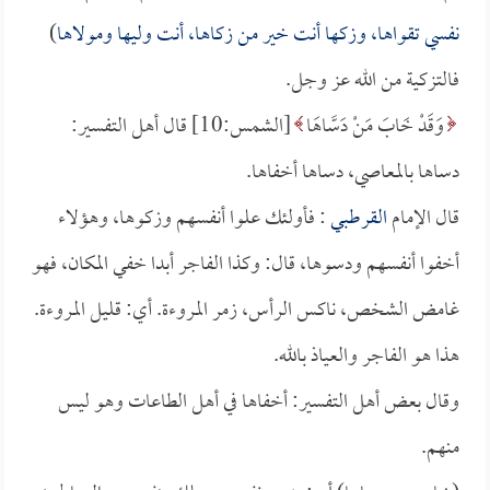
نفسي تقواها، وزكها أنت خير من زكاها، أنت وليها ومولاها
)
فالتزكية من الله عز وجل.
وَقَدْ خَابَ مَنْ دَسَّاهَا
[الشمس:10] قال أهل التفسير:
دساها بالمعاصي، دساها أخفاها.
قال الإمام
القرطبي
: فأولئك علوا أنفسهم وزكوها، وهؤلاء
أخفوا أنفسهم ودسوها، قال: وكذا الفاجر أبدا خفي المكان، فهو
غامض الشخص، ناكس الرأس، زمر المروءة. أي: قليل المروءة.
هذا هو الفاجر والعياذ بالله.
وقال بعض أهل التفسير: أخفاها في أهل الطاعات وهو ليس
منهم.