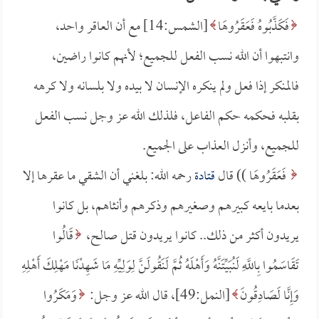
فَكَذَّبُوهُ فَعَقَرُوهَا
[الشمس:14] مع أن العاقر واحد،
وانتبهوا أن الله نسب الفعل للجميع؛ لأنهم كانوا راضين،
فالمنكر إذا فعل ولم ينكره الإنسان لا بيده ولا بلسانه ولا كرهه
بقلبه فحكمه حكم الفاعل، فلذلك الله عز وجل نسب الفعل
للجميع، وأنزل العذاب على الجميع.
فَعَقَرُوهَا )) قال
قتادة
رحمه الله: بلغني أن الشقي ما عقرها إلا
بعدما بايعه كبيرهم وصغيرهم وذكرهم وأنثاهم، بل كانوا
يريدون أكثر من ذلك.. كانوا يريدون قتل صالح،
قَالُوا
تَقَاسَمُوا بِاللَّهِ لَنُبَيِّتَنَّهُ وَأَهْلَهُ ثُمَّ لَنَقُولَنَّ لِوَلِيِّهِ مَا شَهِدْنَا مَهْلِكَ أَهْلِهِ
وَإِنَّا لَصَادِقُونَ
[النمل:49]، قال الله عز وجل:
وَمَكَرُوا