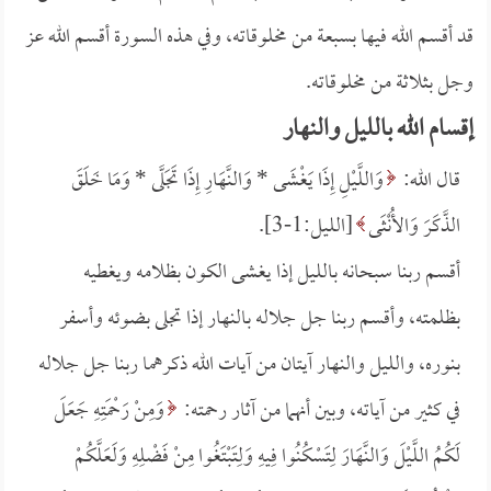
قد أقسم الله فيها بسبعة من مخلوقاته، وفي هذه السورة أقسم الله عز
وجل بثلاثة من مخلوقاته.
إقسام الله بالليل والنهار
قال الله:
وَاللَّيْلِ إِذَا يَغْشَى *
وَالنَّهَارِ إِذَا تَجَلَّى *
وَمَا خَلَقَ
الذَّكَرَ وَالأُنْثَى
[الليل:1-3].
أقسم ربنا سبحانه بالليل إذا يغشى الكون بظلامه ويغطيه
بظلمته، وأقسم ربنا جل جلاله بالنهار إذا تجلى بضوئه وأسفر
بنوره، والليل والنهار آيتان من آيات الله ذكرهما ربنا جل جلاله
في كثير من آياته، وبين أنهما من آثار رحمته:
وَمِنْ رَحْمَتِهِ جَعَلَ
لَكُمُ اللَّيْلَ وَالنَّهَارَ لِتَسْكُنُوا فِيهِ وَلِتَبْتَغُوا مِنْ فَضْلِهِ وَلَعَلَّكُمْ