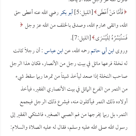
فأنزل الله عز وجل هذه الآيات.
فَأَمَّا مَنْ أَعْطَى
[الليل:5]
أبو بكر
رضي الله عنه أعطى حق
الله، واتقى محارم الله، وصدق بالخلف من الله عز وجل
فَسَنُيَسِّرُهُ لِلْيُسْرَى
[الليل:7].
وروى
ابن أبي حاتم
رحمه الله، عن
ابن عباس
: أن رجلاً كانت
له نخلة فرعها مائل في بيت رجل من الأنصار، فكان هذا الرجل
صاحب النخلة إذا صعد ليأخذ شيئاً من تمرها ربما سقط شيء
من التمر من الفرع المائل في بيت الأنصاري الفقير، فيأخذ
أولاده ذلك التمر فيأكلون منه، فيشرع ذلك الرجل فيجمع
التمر، بل ربما يخرجها من فم الصبي الصغير، فاشتكي الفقير إلى
رسول الله صلى الله عليه وسلم، فقال له عليه الصلاة والسلام: