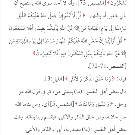
تَشْكُرُونَ
[القصص:73]. وأنه لا أحد سوى الله يستطيع أن
يأتي بالليل أو بالنهار:
قُلْ أَرَأَيْتُمْ إِنْ جَعَلَ اللَّهُ عَلَيْكُمُ اللَّيْلَ
سَرْمَدًا إِلَى يَوْمِ الْقِيَامَةِ مَنْ إِلَهٌ غَيْرُ اللَّهِ يَأْتِيكُمْ بِضِيَاءٍ أَفَلا تَسْمَعُونَ
*
قُلْ أَرَأَيْتُمْ إِنْ جَعَلَ اللَّهُ عَلَيْكُمُ النَّهَارَ سَرْمَدًا إِلَى يَوْمِ الْقِيَامَةِ مَنْ
إِلَهٌ غَيْرُ اللَّهِ يَأْتِيكُمْ بِلَيْلٍ تَسْكُنُونَ فِيهِ أَفَلا تُبْصِرُونَ
[القصص:71-72].
قوله:
وَمَا خَلَقَ الذَّكَرَ وَالأُنْثَى
[الليل:3].
قال بعض أهل التفسير: (ما) بمعنى من، كما في قول الله عز
وجل:
وَالسَّمَاءِ وَمَا بَنَاهَا
[الشمس:5] أي: ومن بناها الله
جل جلاله، ومن خلق الذكر والأنثى، فيقسم ربنا بذاته. وقال
بعض أهل التفسير: (ما) مصدرية، أي: والذكر والأنثى.