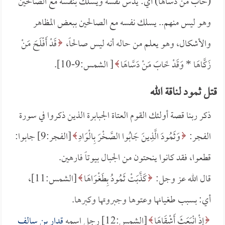
(خاب من دساها) أي: يدس نفسه ويسلك بنفسه مع الصالحين
وهو ليس منهم.. يسلك نفسه مع الصالحين ببعض المظاهر
والأشكال، وهو يعلم من حاله أنه ليس صالحاً،
قَدْ أَفْلَحَ مَنْ
زَكَّاهَا *
وَقَدْ خَابَ مَنْ دَسَّاهَا
[ الشمس:9-10].
قتل ثمود لناقة الله
ذكر ربنا قصة أولئك القوم العتاة الجبابرة الذين ذكروا في سورة
الفجر:
وَثَمُودَ الَّذِينَ جَابُوا الصَّخْرَ بِالْوَادِ
[الفجر:9] جابوا:
قطعوا، فقد كانوا ينحتون من الجبال بيوتاً فارهين.
قال الله عز وجل:
كَذَّبَتْ ثَمُودُ بِطَغْوَاهَا
[الشمس:11]،
أي: بسبب طغيانها وعتوها وجبروتها وكبرها.
إِذْ انْبَعَثَ أَشْقَاهَا
[الشمس:12] رجل اسمه
قدار بن سالف