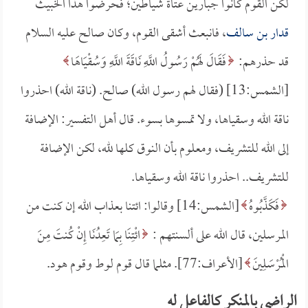
لكن القوم كانوا جبارين عتاة شياطين؛ فحرضوا هذا الخبيث
قدار بن سالف
، فانبعث أشقى القوم، وكان صالح عليه السلام
قد حذرهم:
فَقَالَ لَهُمْ رَسُولُ اللَّهِ نَاقَةَ اللَّهِ وَسُقْيَاهَا
[الشمس:13] (فقال لهم رسول الله) صالح. (ناقة الله) احذروا
ناقة الله وسقياها، ولا تمسوها بسوء. قال أهل التفسير: الإضافة
إلى الله للتشريف، ومعلوم بأن النوق كلها لله، لكن الإضافة
للتشريف.. احذروا ناقة الله وسقياها.
فَكَذَّبُوهُ
[الشمس:14] وقالوا: ائتنا بعذاب الله إن كنت من
المرسلين، قال الله على ألسنتهم :
ائْتِنَا بِمَا تَعِدُنَا إِنْ كُنتَ مِنَ
الْمُرْسَلِينَ
[الأعراف:77]. مثلما قال قوم لوط وقوم هود.
الراضي بالمنكر كالفاعل له