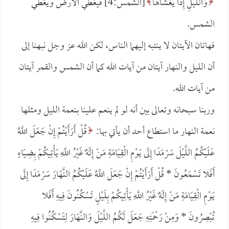
وَاللَّيْلِ إِذَا يَغْشَاهَا
[الشمس:4] فيغطي الأرض ويغطي
الشمس.
فهاتان الآيتان لا ينتبه إليهما الناس، لكن الله عز وجل نبهنا إلى
أن الليل والنهار آيتان من آيات الله كما أن الشمس والقمر آيتان
من آيات الله.
وربنا سبحانه وتعالى بين أنه لو لم ينعم علينا بنعمة الليل ومثلها
نعمة النهار ما استطاع أحد أن يأتي بها:
قُلْ أَرَأَيْتُمْ إِنْ جَعَلَ اللَّهُ
عَلَيْكُمُ اللَّيْلَ سَرْمَدًا إِلَى يَوْمِ الْقِيَامَةِ مَنْ إِلَهٌ غَيْرُ اللَّهِ يَأْتِيكُمْ بِضِيَاءٍ
أَفَلا تَسْمَعُونَ *
قُلْ أَرَأَيْتُمْ إِنْ جَعَلَ اللَّهُ عَلَيْكُمُ النَّهَارَ سَرْمَدًا إِلَى
يَوْمِ الْقِيَامَةِ مَنْ إِلَهٌ غَيْرُ اللَّهِ يَأْتِيكُمْ بِلَيْلٍ تَسْكُنُونَ فِيهِ أَفَلا
تُبْصِرُونَ *
وَمِنْ رَحْمَتِهِ جَعَلَ لَكُمُ اللَّيْلَ وَالنَّهَارَ لِتَسْكُنُوا فِيهِ