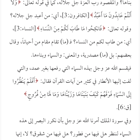
بناها؟ والمقصود رب العزة جل جلاله، كما في قوله تعالى:
وَلا
أَنْتُمْ عَابِدُونَ مَا أَعْبُدُ
[الكافرون:3]، أي: من أعبد جل جلاله؟
وقوله تعالى:
فَانكِحُوا مَا طَابَ لَكُمْ مِنَ النِّسَاءِ
[النساء:3]،
أي: من طاب لكم من النساء؟ فـ (ما) تقام مقام من أحياناً، وقال
بعضهم: بل (ما) مصدرية، والمعنى: والسماء وبناءها.
فيقسم الله عز وجل بهذه السماء التي رفعها بغير عمد، والتي
لفت إليها الأنطار في كثير من آيات القرآن فقال:
أَفَلَمْ يَنْظُرُوا
إِلَى السَّمَاءِ فَوْقَهُمْ كَيْفَ بَنَيْنَاهَا وَزَيَّنَّاهَا وَمَا لَهَا مِنْ فُرُوجٍ
[ق:6].
وفي سورة الملك أمرنا الله عز وجل بأن نكرر البصر إلى هذه
السماء لننظر هل فيها من فطور؟ هل فيها من شقوق؟ لا، إنها