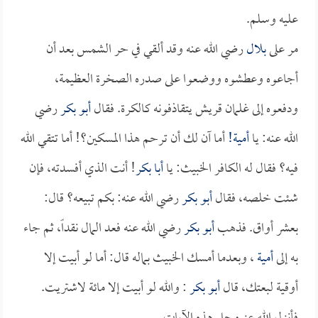
عليه وسلم.
مر على
بلال
رضي الله عنه وقد ألقي في حر الشمس بعد أن
أجاعوه وعطشوه ووضعوا على صدره الصخرة العظيمة،
ودفعوه إلى غلمان قريش يتقاذفونه كالكرة. فقال
أبو بكر
رضي
الله عنه: يا
أمية!
أما آن لك أن ترحم هذا المسكين؟! أما تتقي الله
فيه؟ فقال له الكافر الخبيث: يا
أبا بكر
! أنت الذي أفسدته، فإن
شئت خلصه، فقال
أبو بكر
رضي الله عنه: بكم تبيعه؟ قال:
بعشر أواق. فذهب
أبو بكر
رضي الله عنه فعد المال نقداً، ثم جاء
به إلى
أمية
، وبعدما أمسك الخبيث بماله قال: أما لو أبيت إلا
أوقية لبعتك، قال
أبو بكر
: والله لو أبيت إلا مائة لاشتريت.