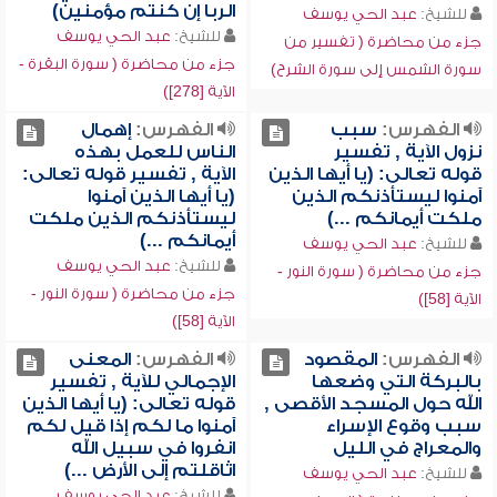
الربا إن كنتم مؤمنين)
للشيخ:
عبد الحي يوسف
للشيخ:
عبد الحي يوسف
جزء من محاضرة ( تفسير من
جزء من محاضرة ( سورة البقرة -
سورة الشمس إلى سورة الشرح)
الآية [278])
الفهرس:
سبب
الفهرس:
إهمال
نزول الآية , تفسير
الناس للعمل بهذه
قوله تعالى: (يا أيها الذين
الآية , تفسير قوله تعالى:
آمنوا ليستأذنكم الذين
(يا أيها الذين آمنوا
ملكت أيمانكم ...)
ليستأذنكم الذين ملكت
أيمانكم ...)
للشيخ:
عبد الحي يوسف
للشيخ:
عبد الحي يوسف
جزء من محاضرة ( سورة النور -
جزء من محاضرة ( سورة النور -
الآية [58])
الآية [58])
الفهرس:
المقصود
الفهرس:
المعنى
بالبركة التي وضعها
الإجمالي للآية , تفسير
الله حول المسجد الأقصى ,
قوله تعالى: (يا أيها الذين
سبب وقوع الإسراء
آمنوا ما لكم إذا قيل لكم
والمعراج في الليل
انفروا في سبيل الله
اثاقلتم إلى الأرض ...)
للشيخ:
عبد الحي يوسف
للشيخ:
عبد الحي يوسف