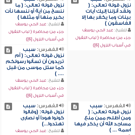
نزول قوله تعالى: (
نزول قوله تعالى: ( ما
ولقد أنزلنا إليك آيات
ننسخ من آية أو ننسها نأت
بينات وما يكفر بها إلا
بخير منها أو مثلها )
الفاسقون )
للشيخ:
عبد الحي يوسف
للشيخ:
عبد الحي يوسف
جزء من محاضرة ( لباب النقول
جزء من محاضرة ( لباب النقول
في أسباب النزول [6])
في أسباب النزول [6])
الفهرس:
سبب
نزول قوله تعالى: ( أم
تريدون أن تسألوا رسولكم
كما سئل موسى من قبل
.... )
للشيخ:
عبد الحي يوسف
جزء من محاضرة ( لباب النقول
في أسباب النزول [6])
الفهرس:
سبب
الفهرس:
سبب
نزول قوله تعالى: (
نزول قوله: (وقالوا
ومن أظلم ممن منع
كونوا هوداً أو نصارى
مساجد الله أن يذكر فيها
تهتدوا...)
اسمه ... )
للشيخ:
عبد الحي يوسف