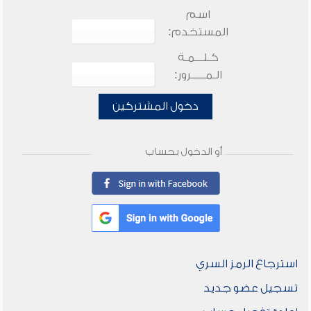
اسم
المستخدم:
كـلـــمـة
الـمـــــرور:
دخول المشتركين
أو الدخول بحساب
استرجاع الرمز السري
تسجيل عضو جديد