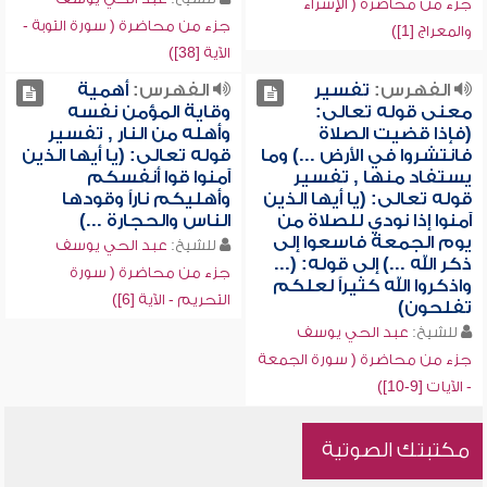
جزء من محاضرة ( الإسراء
جزء من محاضرة ( سورة التوبة -
والمعراج [1])
الآية [38])
الفهرس:
تفسير
الفهرس:
أهمية
معنى قوله تعالى:
وقاية المؤمن نفسه
(فإذا قضيت الصلاة
وأهله من النار , تفسير
فانتشروا في الأرض ...) وما
قوله تعالى: (يا أيها الذين
يستفاد منها , تفسير
آمنوا قوا أنفسكم
قوله تعالى: (يا أيها الذين
وأهليكم ناراً وقودها
آمنوا إذا نودي للصلاة من
الناس والحجارة ...)
يوم الجمعة فاسعوا إلى
للشيخ:
عبد الحي يوسف
ذكر الله ...) إلى قوله: (...
جزء من محاضرة ( سورة
واذكروا الله كثيراً لعلكم
التحريم - الآية [6])
تفلحون)
للشيخ:
عبد الحي يوسف
جزء من محاضرة ( سورة الجمعة
- الآيات [9-10])
مكتبتك الصوتية