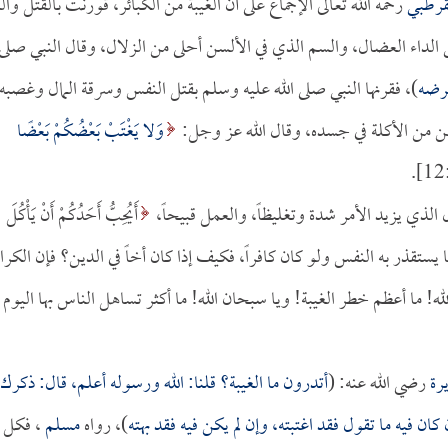
قرطبي
رحمه الله تعالى الإجماع على أن الغيبة من الكبائر، قورنت بالقتل والر
هي الداء العضال، والسم الذي في الألسن أحلى من الزلال، وقال النبي صلى
عرضه
)، فقرنها النبي صلى الله عليه وسلم بقتل النفس وسرقة المال وغصبه.
مؤمن من الأكلة في جسده، وقال الله عز وجل:
وَلا يَغْتَبْ بَعْضُكُمْ بَعْضًا
ل الذي يزيد الأمر شدة وتغليظاً، والعمل قبيحاً،
أَيُحِبُّ أَحَدُكُمْ أَنْ يَأْكُلَ
يستقذر به النفس ولو كان كافراً، فكيف إذا كان أخاً في الدين؟ فإن الكرا
ه! ما أعظم خطر الغيبة! ويا سبحان الله! ما أكثر تساهل الناس بها اليوم
رة
رضي الله عنه: (
أتدرون ما الغيبة؟ قلنا: الله ورسوله أعلم، قال: ذكرك
ان فيه ما تقول فقد اغتبته، وإن لم يكن فيه فقد بهته
)، رواه
مسلم
، فكل م