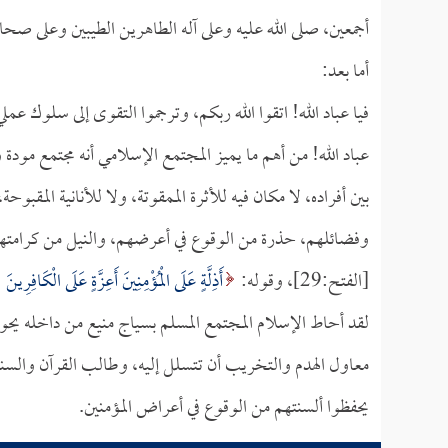
أجمعين، صلى الله عليه وعلى آله الطاهرين الطيبين وعلى صحاب
أما بعد:
فيا عباد الله! اتقوا الله ربكم، وترجموا التقوى إلى سلوك ع
عباد الله! من أهم ما يميز المجتمع الإسلامي أنه مجتمع مود
بين أفراده، لا مكان فيه للأثرة الممقوتة، ولا للأنانية المق
وفضائلهم، حذرة من الوقوع في أعرضهم، والنيل من كرامتهم
[الفتح:29]، وقوله:
أَذِلَّةٍ عَلَى الْمُؤْمِنِينَ أَعِزَّةٍ عَلَى الْكَافِرِينَ
لقد أحاط الإسلام المجتمع المسلم بسياج منيع من داخله يحول
معاول الهدم والتخريب أن تتسلل إليه، وطالب القرآن والسنة
يحفظوا ألسنتهم من الوقوع في أعراض المؤمنين.