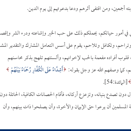
ته أجمعين، ومن اقتفى أثرهم ودعا بدعوتهم إلى يوم الدين.
ملي في أمور حياتكم، يحملكم ذلك على حب الخير وإشاعته ودرء الشر وإقصائ
ة وتراحم، وتكافل وتلاحم، يقوم على أسس التعامل المشترك والتقدير المشا
بوحة، قلوب أفراده مفعمة بالحب لإخوانهم، وألسنتهم تلهج بذكر محاسنهم
، كما وصفهم الله عز وجل بقوله:
أَشِدَّاءُ عَلَى الْكُفَّارِ رُحَمَاءُ بَيْنَهُمْ
[المائدة:54].
 دون تصدع بنيانه، وتزعزع أركانه، فأقام الحصانات الكافية، الحائلة دون
 المسلمين أن يرعوا حق الإيمان والأخوة، وأن يصلحوا ذات بينهم، وأن