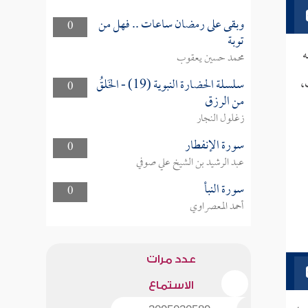
وبقى على رمضان ساعات .. فهل من
0
توبة
ه
محمد حسين يعقوب
،
سلسلة الحضارة النبوية (19) - الخَلقُ
0
من الرزق
زغلول النجار
سورة الإنفطار
0
عبد الرشيد بن الشيخ علي صوفي
سورة النبأ
0
أحمد المعصراوي
عدد مرات
الاستماع