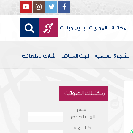
المكتبة
المواريث
بنين وبنات
الشجرة العلمية
البث المباشر
شارك بملفاتك
مكتبتك الصوتية
اسم
المستخدم:
كـلـــمـة