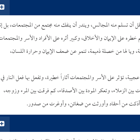
 أن تسلم منه المجالس، ويندر أن ينفك منه مجتمع من المجتمعات، بل إن
 خطره على الإيمان والأخلاق، وكبير أثره على الأفراد والأسر والمجتمعات
لغيبة، ويا لها من خصلة ذميمة، تنمو عن ضعف الإيمان وحرارة اللسان،
عجيبة، تؤثر على الأسر والمجتمعات آثاراً خطيرة، وتفعل بها فعل النار في
ت بين الزملاء، وتعكر المودة بين الأصدقاء، كم فرقت بين المرء وزوجه،
وكم أذكت من أحقاد وأورثت من ضغائن، وأوغرت من صدور.