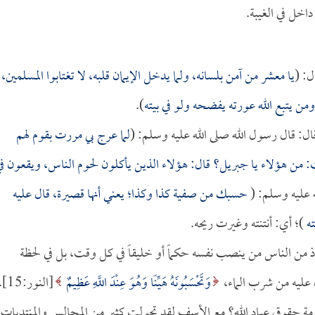
داخل في الغيبة.
ل: (
يا معشر من آمن بلسانه، ولما يدخل الإيمان قلبه، لا تغتابوا المسلمين،
 ومن يتبع الله عورته يفضحه ولو في بيته
).
ال: قال رسول الله صلى الله عليه وسلم: (
لما عرج بي مررت بقوم لهم
 هؤلاء يا جبريل؟ قال: هؤلاء الذين يأكلون لحوم الناس، ويقعون في
 عليه وسلم: (
حسبك من
صفية
كذا وكذا؛ يعني أنها قصيرة، قال عليه
ته
)؛ أي: أنتنته وغيرت ريحه.
 إذ من الناس من ينصب نفسه حكماً أو خليقاً في كل وقت، بل في لحظة
عليه من شرب الماء،
وَتَحْسَبُونَهُ هَيِّنًا وَهُوَ عِنْدَ اللَّهِ عَظِيمٌ
[النور:15].
حرمة حقوق عباد الله؟ مع الأسف لقد تحولت كثير من المجالس والمنتديات