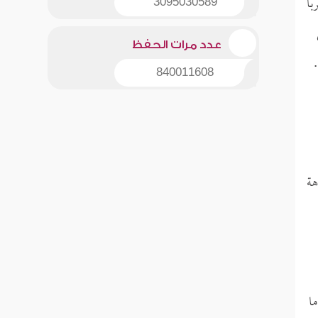
با
3095030589
عدد مرات الحفظ
840011608
هة
ا