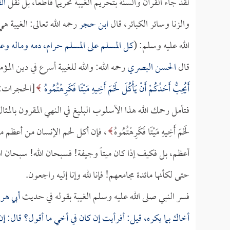
لقد جاء القرآن والسنة بتحريم الغيبة تحريماً قاطعاً، بل نقل
ال
والزنا وسائر الكبائر، قال
ابن حجر
رحمه الله تعالى: الغيبة 
الله عليه وسلم: (
كل المسلم على المسلم حرام، دمه وماله و
قال
الحسن البصري
رحمه الله: والله للغيبة أسرع في دين ال
أَيُحِبُّ أَحَدُكُمْ أَنْ يَأْكُلَ لَحْمَ أَخِيهِ مَيْتًا فَكَرِهْتُمُوهُ
[الحجرات:12].
فتأمل رحمك الله هذا الأسلوب البليغ في النهي المقرون بالمثا
لَحْمَ أَخِيهِ مَيْتًا فَكَرِهْتُمُوهُ
، فإن أكل لحم الإنسان من أعظم ما 
أعظم، بل فكيف إذا كان ميتاً وجيفة! فسبحان الله! سبحان الل
حتى لكأنها مائدة مجامعهم! فإنا لله وإنا إليه راجعون.
فسر النبي صلى الله عليه وسلم الغيبة بقوله في حديث
أبي هري
أخاك بما يكره، قيل: أفرأيت إن كان في أخي ما أقول؟ قال: إن ك