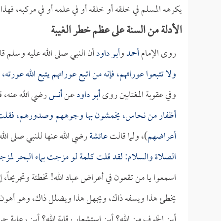
يكرهه المسلم في خلقه أو خلقه أو في علمه أو في مركبه، فهذا 
الأدلة من السنة على عظم خطر الغيبة
روى الإمام
أحمد
و
أبو داود
أن النبي صلى الله عليه وسلم قا
ولا تتبعوا عوراتهم، فإنه من اتبع عوراتهم يتبع الله عورته،
وفي عقوبة المغتابين روى
أبو داود
عن
أنس
رضي الله عنه، ق
أظفار من نحاس، يخمشون بها وجوههم وصدورهم، فقلت: من
أعراضهم
)، ولما قالت
عائشة
رضي الله عنها للنبي صلى الله
الصلاة والسلام: لقد قلت كلمة لو مزجت بماء البحر لمزج
اسمعوا يا من تقعون في أعراض عباد الله! تخطئة وتجريحاً،
يخطئ هذا ويسفه ذاك، ويجهل هذا ويضلل ذاك، وهو أهون 
أين الخوف من الله؟ أين استشعار رقابة الله؟ أين رعاية 