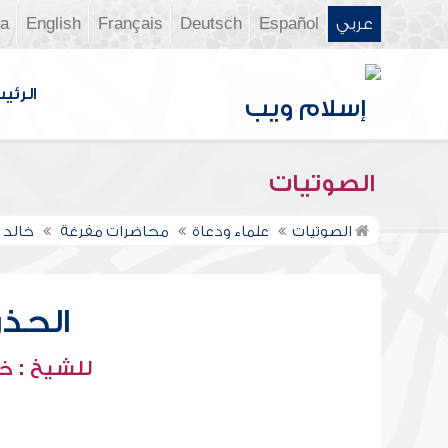
عربي
Español
Deutsch
Français
English
ia
الرئي
الصوتيات
الصوتيات
علماء ودعاة
محاضرات مفرغة
خالد 
الحذر
للشيخ : خ