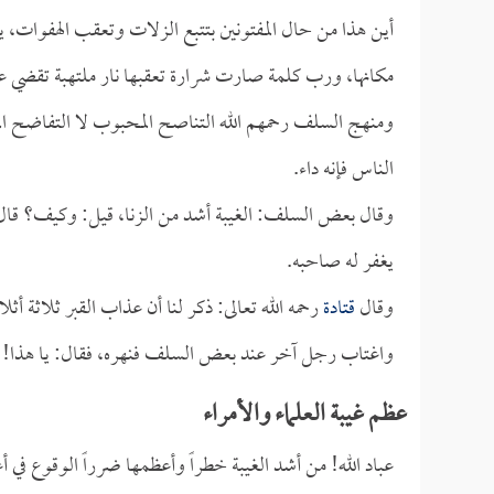
أين هذا من حال المفتونين بتتبع الزلات وتعقب الهفوات،
مكانها، ورب كلمة صارت شرارة تعقبها نار ملتهبة تقضي ع
ومنهج السلف رحمهم الله التناصح المحبوب لا التفاضح ال
الناس فإنه داء.
وقال بعض السلف: الغيبة أشد من الزنا، قيل: وكيف؟ قال:
يغفر له صاحبه.
وقال
قتادة
رحمه الله تعالى: ذكر لنا أن عذاب القبر ثلاثة 
واغتاب رجل آخر عند بعض السلف فنهره، فقال: يا هذا! إ
عظم غيبة العلماء والأمراء
عباد الله! من أشد الغيبة خطراً وأعظمها ضرراً الوقوع ف