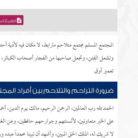
التفريغ ال
المجتمع المسلم مجتمع متلاحم مترابط، لا مكان فيه لأذية أحد
وتشعل الفتن، وتجعل صاحبها من الفجار أصحاب الكبائر، خا
تعمير أوق
ضرورة التراحم والتلاحم بين أفراد المج
الحمد لله رب العالمين، الرحمن الرحيم، مالك يوم الدين، أح
على الخير متعاونين، لألسنتهم وجوارحهم حافظين، وعن الغيب
لا شريك له، الملك الحق المبين، وأشهد أن نبينا محمداً عبده و