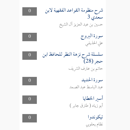
شرح منظومة القواعد الفقهية لابن
0
سعدي 3
حسين بن عبد العزيز آل الشيخ
سورة البروج
0
علي الحذيفي
سلسلة شرح نزهة النظر للحافظ ابن
0
حجر (28)
حاتم بن عارف الشريف
سورة الحديد
0
عبد الباسط عبد الصمد
أسير الخطايا
0
أبو زياد ( طارق جابر )
تيكوندوا
0
نظام يعقوبي