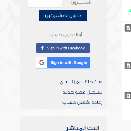
الـمـــــرور:
دخول المشتركين
أو الدخول بحساب
استرجاع الرمز السري
تسجيل عضو جديد
إعادة تفعيل حساب
البث المباشر