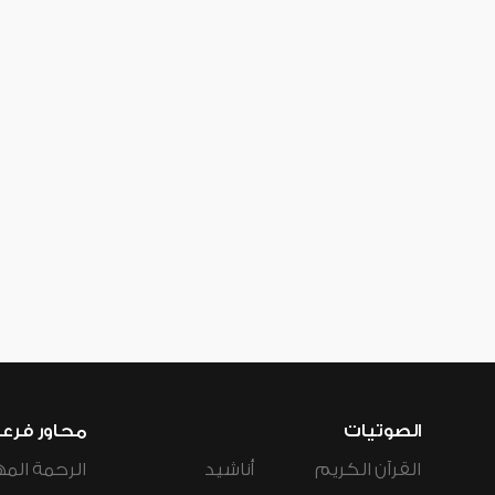
الصوتيات
محاور فرع
القرآن الكريم
أناشيد
الرحمة المه