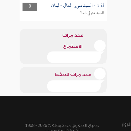
أذان - السيد متولي العال - لبنان
0
السيد متولي العال
عدد مرات
الاستماع
عدد مرات الحفظ
زوار
جميع الحقوق محفوظة © 2026 - 1998
لشبكة إسلام ويب