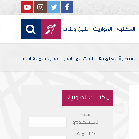
المكتبة
المواريث
بنين وبنات
الشجرة العلمية
البث المباشر
شارك بملفاتك
مكتبتك الصوتية
اسم
المستخدم:
كـلـــمـة