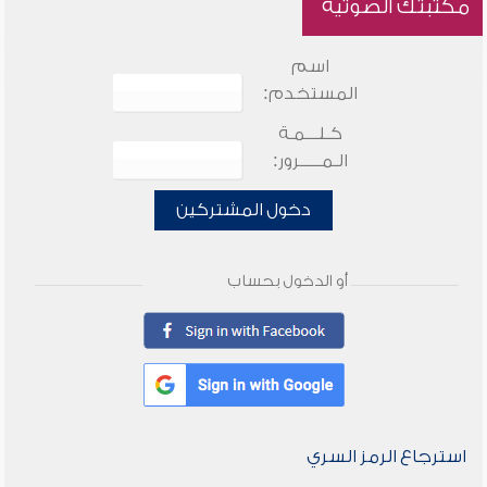
مكتبتك الصوتية
اسم
المستخدم:
كـلـــمـة
الـمـــــرور:
دخول المشتركين
أو الدخول بحساب
استرجاع الرمز السري