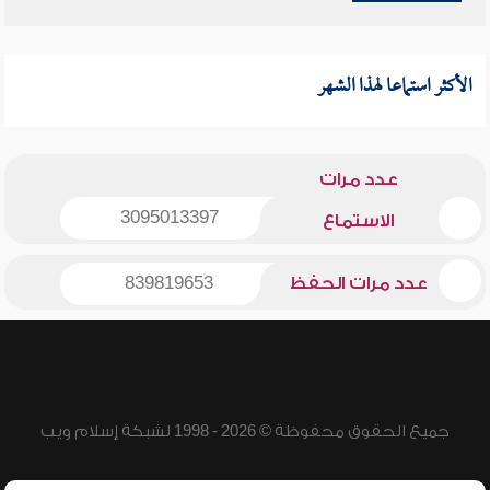
الأكثر استماعا لهذا الشهر
عدد مرات
3095013397
الاستماع
عدد مرات الحفظ
839819653
جميع الحقوق محفوظة © 2026 - 1998 لشبكة إسلام ويب