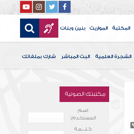
المكتبة
المواريث
بنين وبنات
الشجرة العلمية
البث المباشر
شارك بملفاتك
مكتبتك الصوتية
اسم
المستخدم:
كـلـــمـة