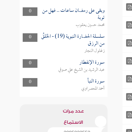
وبقى على رمضان ساعات .. فهل من
0
توبة
محمد حسين يعقوب
سلسلة الحضارة النبوية (19) - الخَلقُ
0
من الرزق
زغلول النجار
سورة الإنفطار
0
عبد الرشيد بن الشيخ علي صوفي
سورة النبأ
0
أحمد المعصراوي
عدد مرات
الاستماع