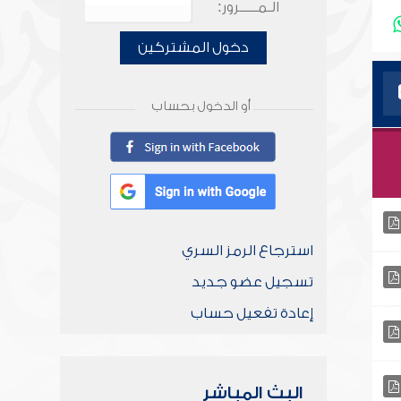
الـمـــــرور:
دخول المشتركين
أو الدخول بحساب
استرجاع الرمز السري
تسجيل عضو جديد
إعادة تفعيل حساب
البث المباشر