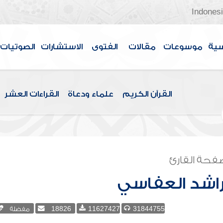
Indones
سية
موسوعات
مقالات
الفتوى
الاستشارات
الصوتيات
القرآن الكريم
علماء ودعاة
القراءات العشر
فحة القارئ
اشد العفاسي
31844755
11627427
18826
مفضلة