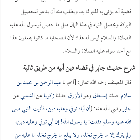
قضية أنه يؤتى به للتبرك به، ويطلب منه أن يدعو لتحصيل
البركة ويحصل النماء في هذا المال مثل ما حصل لرسول الله عليه
الصلاة والسلام ليس له هذا؛ لأن الصحابة ما كانوا يفعلون هذا
مع أحد سواه عليه الصلاة والسلام.
شرح حديث جابر في قضاء دين أبيه من طريق ثانية
قال المصنف رحمه الله تعالى: [أخبرنا
عبد الرحمن بن محمد بن
سلام
حدثنا
إسحاق
وهو
الأزرق
حدثنا
زكريا
عن
الشعبي
عن
جابر
رضي الله عنه: (
أن أباه توفي وعليه دين، فأتيت النبي صلى
الله عليه وسلم فقلت: يا رسول الله! إن أبي توفي وعليه دين،
ولم يترك إلا ما يخرج نخله، ولا يبلغ ما يخرج نخله ما عليه من