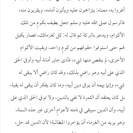
أغروا به، معناه: يتزاحمون عليه ويأتون أمامه، ويقربون منه،
فالرسول صلى الله عليه وسلم جعل يطيف بكومٍ من تلك
الأكوام، ويدعو بالبركة ثم قال له: كل لغرمائك، فصار يكيل
لهم حتى استوفوا حقوقهم من كومٍ واحد، وبقيت الأكوام
الأخرى، لم ينقص منها شيء، فأدى جابر أمانة أبيه وأوفى الحق
الذي على أبيه وهو راضٍ بذلك، وقد كان راضٍ ألا يبقى له
شيء، وإنما يهمه أن يوفى دين أبيه، وما كان يفكر أن يبقى له بقية،
بل كان يعتقد أن الثمرة لا تفي بالدين، ولا توفي الحق الذي على
أبيه، وأن الدين سيبقى في ذمته لأعوامٍ أخرى غير هذه السنة،
وهو يريد من الغرماء أن يؤخروا المطالبة؛ لأن الدين قد حل،