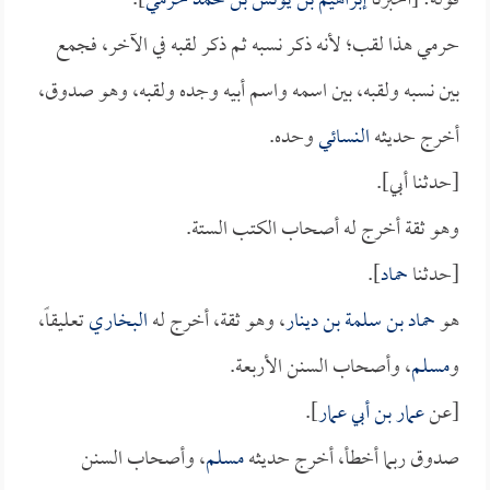
قوله: [أخبرنا
إبراهيم بن يونس بن محمد حرمي
].
حرمي هذا لقب؛ لأنه ذكر نسبه ثم ذكر لقبه في الآخر، فجمع
بين نسبه ولقبه، بين اسمه واسم أبيه وجده ولقبه، وهو صدوق،
أخرج حديثه
النسائي
وحده.
[حدثنا أبي].
وهو ثقة أخرج له أصحاب الكتب الستة.
[حدثنا
حماد
].
هو
حماد بن سلمة بن دينار
، وهو ثقة، أخرج له
البخاري
تعليقاً،
و
مسلم
، وأصحاب السنن الأربعة.
[عن
عمار بن أبي عمار
].
صدوق ربما أخطأ، أخرج حديثه
مسلم
، وأصحاب السنن