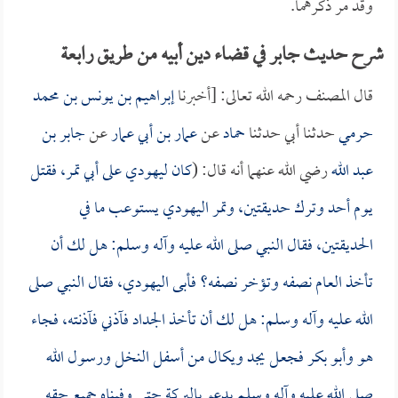
وقد مر ذكرهما.
شرح حديث جابر في قضاء دين أبيه من طريق رابعة
قال المصنف رحمه الله تعالى: [أخبرنا
إبراهيم بن يونس بن محمد
حرمي
حدثنا أبي حدثنا
حماد
عن
عمار بن أبي عمار
عن
جابر بن
عبد الله
رضي الله عنهما أنه قال: (
كان ليهودي على أبي تمر، فقتل
يوم أحد وترك حديقتين، وتمر اليهودي يستوعب ما في
الحديقتين، فقال النبي صلى الله عليه وآله وسلم: هل لك أن
تأخذ العام نصفه وتؤخر نصفه؟ فأبى اليهودي، فقال النبي صلى
الله عليه وآله وسلم: هل لك أن تأخذ الجداد فآذني فآذنته، فجاء
هو و
أبو بكر
فجعل يجد ويكال من أسفل النخل ورسول الله
صلى الله عليه وآله وسلم يدعو بالبركة حتى وفيناه جميع حقه