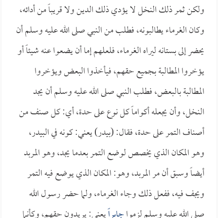
ولكن ثمر ذلك النخل لا يؤدي ذلك الدين ولا قريباً من أدائه،
وكان الغرماء يطالبونه، فطلب من النبي صلى الله عليه وسلم أن
يحضر إلى بستانه ليراه الغرماء، فلعلهم إما أن يضعوا عنه شيئاً أو
يؤخروا المطالبة بجميع حقهم، فيأخذوا البعض ويؤخروا
المطالبة بالبعض، فطلب النبي صلى الله عليه وسلم أن يجد
النخل، وأن يجعله أكواماً كل نوع على حدة، أي: كل صنف من
أصناف التمر على حدة، فقال: (بيدر) يعني: كونه في البيدر،
وهو المكان الذي يخصص لوضع التمر بعدما يجد، وهو المربد
أيضاً وسبق أن مر المربد، وهو: المكان الذي يوضع فيه التمر
ويجف فيه، ففعل ذلك وجاء الغرماء، ولما حضر رسول الله
صلى الله عليه وسلم لزموا
جابراً
يعني: يريدون حقهم، وكأنما