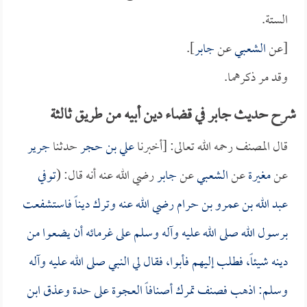
الستة.
[عن
الشعبي
عن
جابر
].
وقد مر ذكرهما.
شرح حديث جابر في قضاء دين أبيه من طريق ثالثة
قال المصنف رحمه الله تعالى: [أخبرنا
علي بن حجر
حدثنا
جرير
عن
مغيرة
عن
الشعبي
عن
جابر
رضي الله عنه أنه قال: (
توفي
عبد الله بن عمرو بن حرام
رضي الله عنه وترك ديناً فاستشفعت
برسول الله صلى الله عليه وآله وسلم على غرمائه أن يضعوا من
دينه شيئاً، فطلب إليهم فأبوا، فقال لي النبي صلى الله عليه وآله
وسلم: اذهب فصنف تمرك أصنافاً العجوة على حدة وعذق ابن