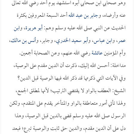
وهو صحابي ابن صحابي أبوه استشهد يوم أحد رضي الله تعالى
عنه وأرضاه، و
جابر بن عبد الله
أحد السبعة المعروفين بكثرة
الحديث عن النبي صلى الله عليه وسلم وهم:
أبو هريرة
، و
ابن
عمر
، و
ابن عباس
، و
أبو سعيد الخدري
، وجابر، و
أنس بن مالك
،
وأم المؤمنين
عائشة
رضي الله عنهم، وعن الصحابة أجمعين.
مداخلة: أحسن الله إليك، ذكرت أن الدين مقدم على الوصية،
وفي الآيات التي ذكرتها قد ذكر الله فيها الوصية قبل الدين؟
الشيخ: العطف بالواو لا يقتضي الترتيب؛ لأنها لمطلق الجمع،
ولهذا تأتي أمور متعاطفة بالواو والمتأخر يقدم على المتقدم، ولكن
الرسول صلى الله عليه وسلم قضى بالدين قبل الوصية، وهذا
دل على أن الدين مقدم، والدين حق ثابت والوصية تبرع؛ فبعد