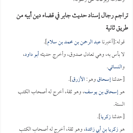
تراجم رجال إسناد حديث جابر في قضاء دين أبيه من
طريق ثانية
قوله:[أخبرنا
عبد الرحمن بن محمد بن سلام
].
لا بأس به، وهي تعادل صدوق، وأخرج حديثه
أبو داود
،
و
النسائي
.
[حدثنا
إسحاق
وهو:
الأزرق
].
هو
إسحاق بن يوسف
، وهو ثقة، أخرج له أصحاب الكتب
الستة.
[حدثنا
زكريا
].
هو
زكريا بن أبي زائدة
، وهو ثقة، أخرج له أصحاب الكتب