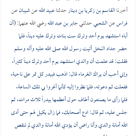
أخبرنا
القاسم بن زكريا بن دينار
حدثنا
عبيد الله
عن
شيبان
عن
فراس
عن
الشعبي
حدثني
جابر بن عبد الله
رضي الله عنهما: (
أن
أباه استشهد يوم أحد وترك ست بنات وترك عليه ديناً، فلما
حضر جداد النخل أتيت رسول الله صلى الله عليه وآله وسلم
فقلت: قد علمت أن والدي استشهد يوم أحد وترك ديناً كثيراً،
وإني أحب أن يراك الغرماء قال: اذهب فبيدر كل تمر على ناحية،
ففعلت ثم دعوته، فلما نظروا إليه كأنما أغروا بي تلك الساعة،
فلما رأى ما يصنعون أطاف حول أعظمها بيدراً ثلاث مرات، ثم
جلس عليه، ثم قال: ادع أصحابك، فما زال يكيل لهم حتى أدى
الله أمانة والدي وأنا راض أن يؤدي الله أمانة والدي لم تنقص