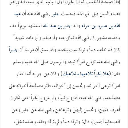
إذاً: فمحله المناسب له أن يكون أول الباب الذي يليه، الذي هو
قضاء الدين قبل الميراث، فحديث
جابر
رضي الله عنه أن
عبد
الله بن عمرو بن حرام
والد
جابر بن عبد الله
استشهد يوم أحد،
وقصته مشهورة رضي الله تعالى عنه وأرضاه، ولما مات شهيداً
كان قد خلف ديناً وترك ست بنات، وقد سبق أن مر بنا أن
جابراً
رضي الله عنه تزوج امرأة ثيبة، والرسول صلى الله عليه وسلم
قال: (
هلا بكراً تلاعبها وتلاعبك
) وكان من جوابه أنه اختار
امرأة ترعى أخواته، وتحسن إلى أخواته، فآثر مصلحة أخواته على
مصلحته رضي الله عنه، فتزوج ثيباً، ولم يتزوج بكراً حتى تكون
أعرف منهن، وتحسن إليهن وترعاهن رضي الله عن جابر وعن
الصحابة أجمعين، قال: وترك ديناً ولم يترك وفاءً، وعنده نخل،