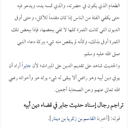
الطعام الذي يكون في حضرته، والذي تمسه يده، ويدعو فيه
حتى يكفي الفئة من الناس إذا كان مقدماً للأكل، وحتى أوفى
الديون التي كانت الثمرة كلها لا تفي ببعضها، فإذا ببعض تلك
الثمرة أوفى بذلك، وكأنه لم ينقص منه شيء ببركة دعاء النبي
صلى الله عليه وسلم.
والحديث شاهد على تقديم الدين على الميراث؛ لأن
جابراً
أراد أن
يوفي دين أبيه وهو راضٍ ألا يبقى له شيء يرثه هو وأخواته رضي
الله تعالى عنهم وعن الصحابة أجمعين.
تراجم رجال إسناد حديث جابر في قضاء دين أبيه
قوله: [أخبرنا
القاسم بن زكريا بن دينار
].