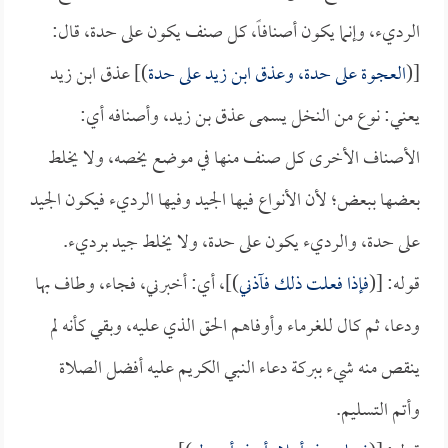
الرديء، وإنما يكون أصنافاً، كل صنف يكون على حدة، قال:
[(
العجوة على حدة، وعذق ابن زيد على حدة
)] عذق ابن زيد
يعني: نوع من النخل يسمى عذق بن زيد، وأصنافه أي:
الأصناف الأخرى كل صنف منها في موضع يخصه، ولا يخلط
بعضها ببعض؛ لأن الأنواع فيها الجيد وفيها الرديء فيكون الجيد
على حدة، والرديء يكون على حدة، ولا يخلط جيد برديء.
قوله: [(
فإذا فعلت ذلك فآذني
)]، أي: أخبرني، فجاء، وطاف بها
ودعا، ثم كال للغرماء وأوفاهم الحق الذي عليه، وبقي كأنه لم
ينقص منه شيء ببركة دعاء النبي الكريم عليه أفضل الصلاة
وأتم التسليم.