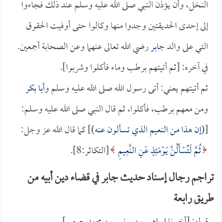
النخل، وأن يؤذن النبي صلى الله عليه وسلم عند ذلك فجاءوا
إلى إحدى الحديقتين وجدوا منها وكالوا حتى أوفيت الحقوق
التي على والد
جابر
رضي الله تعالى عنهما وعن الصحابة أجمعين.
في آخره: [ثم أتيتهم برطب وماء فأكلوا وشربوا].
ثم أتيتهم يعني: أتى رسول الله صلى الله عليه وسلم و
أبا بكر
ومن معهم برطب، فأكلوا، ثم قال النبي صلى الله عليه وسلم:
[(
إن هذا من النعيم الذي تسألون عنه
)] كما قال الله عز وجل:
ثُمَّ لَتُسْأَلُنَّ يَوْمَئِذٍ عَنِ النَّعِيمِ
[التكاثر:8].
تراجم رجال إسناد حديث جابر في قضاء دين أبيه من
طريق رابعة