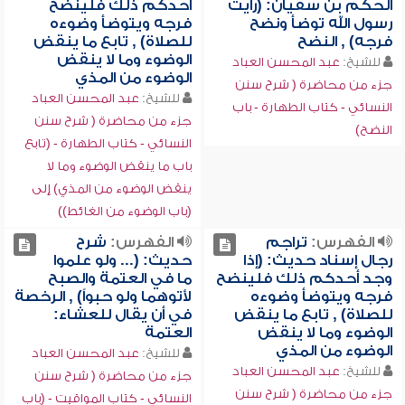
الحكم بن سفيان: (رأيت
أحدكم ذلك فلينضح
رسول الله توضأ ونضح
فرجه ويتوضأ وضوءه
فرجه) , النضح
للصلاة) , تابع ما ينقض
الوضوء وما لا ينقض
للشيخ:
عبد المحسن العباد
الوضوء من المذي
جزء من محاضرة ( شرح سنن
للشيخ:
عبد المحسن العباد
النسائي - كتاب الطهارة - باب
جزء من محاضرة ( شرح سنن
النضح)
النسائي - كتاب الطهارة - (تابع
باب ما ينقض الوضوء وما لا
ينقض الوضوء من المذي) إلى
(باب الوضوء من الغائط))
الفهرس:
تراجم
الفهرس:
شرح
رجال إسناد حديث: (إذا
حديث: (... ولو علموا
وجد أحدكم ذلك فلينضح
ما في العتمة والصبح
فرجه ويتوضأ وضوءه
لأتوهما ولو حبواً) , الرخصة
للصلاة) , تابع ما ينقض
في أن يقال للعشاء:
الوضوء وما لا ينقض
العتمة
الوضوء من المذي
للشيخ:
عبد المحسن العباد
للشيخ:
عبد المحسن العباد
جزء من محاضرة ( شرح سنن
جزء من محاضرة ( شرح سنن
النسائي - كتاب المواقيت - (باب