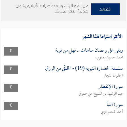
من الفعاليات والمحاضرات الأرشيفية من
المزيد
خدمة البث المباشر
الأكثر استماعا لهذا الشهر
وبقى على رمضان ساعات .. فهل من توبة
0
محمد حسين يعقوب
سلسلة الحضارة النبوية (19) - الخَلقُ من الرزق
0
زغلول النجار
سورة الإنفطار
0
عبد الرشيد بن الشيخ علي صوفي
سورة النبأ
0
أحمد المعصراوي