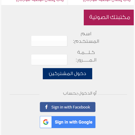
مكتبتك الصوتية
اسم
المستخدم:
كـلـــمـة
الـمـــــرور:
دخول المشتركين
أو الدخول بحساب