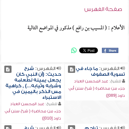
صفحة الفهرس
الأعلام : ( المسيب بن رافع ) مذكور في المواضع التالية
الفهرس:
ما جاء في
الفهرس:
شرح
تسوية الصفوف
حديث: (أن النبي كان
يجعل يمينه لطعامه
للشيخ:
عبد المحسن العباد
وشرابه وثيابه...) , كراهية
جزء من محاضرة ( شرح سنن أبي
مس الذكر باليمين في
داود [089])
الاستبراء
للشيخ:
عبد المحسن العباد
جزء من محاضرة ( شرح سنن أبي
داود [010])
الفهرس:
تراجم
الفهرس:
شرح