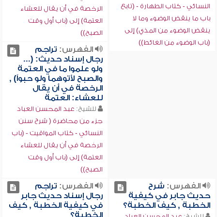
النسائي - كتاب الطهارة - (تابع
الرخصة في أن يقال للعشاء
باب ما ينقض الوضوء وما لا
العتمة) إلى (باب أول وقت
ينقض الوضوء من المذي) إلى
الصبح))
(باب الوضوء من الغائط))
الفهرس:
تراجم
رجال إسناد حديث: (...
ولو علموا ما في العتمة
والصبح لأتوهما ولو حبواً) ,
الرخصة في أن يقال
للعشاء: العتمة
للشيخ:
عبد المحسن العباد
جزء من محاضرة ( شرح سنن
النسائي - كتاب المواقيت - (باب
الرخصة في أن يقال للعشاء
العتمة) إلى (باب أول وقت
الصبح))
الفهرس:
شرح
الفهرس:
تراجم
حديث جابر في كيفية
رجال إسناد حديث جابر
الخطبة , كيف الخطبة؟
في كيفية الخطبة , كيف
الخطبة؟
للشيخ:
عبد المحسن العباد