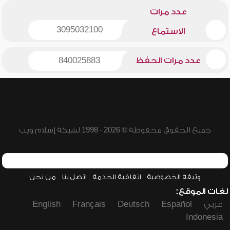
عدد مرات
3095032100
الاستماع
عدد مرات الحفظ
840025883
جميع الحقوق محفوظة © 2026 - 1998 لشبكة إسلام ويب
وثيقة الخصوصية
اتفاقية الخدمة
اتصل بنا
من نحن
لغات الموقع:
عربي
Español
Deutsch
Français
English
Indonesia