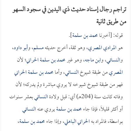
تراجم رجال إسناد حديث ذي اليدين في سجود السهو
من طريق ثانية
قوله: [أخبرنا
محمد بن سلمة
].
هو
المرادي المصري
، وهو ثقة، أخرج حديثه
مسلم
، و
أبو داود
،
و
النسائي
، و
ابن ماجه
، وهو غير
محمد بن سلمة الحراني
؛ لأن
المصري
من طبقة شيوخ
النسائي
، وأما
محمد بن سلمة الحراني
فهو من طبقة شيوخ شيوخه لا يروي مباشرة ولم يدركه؛ لأن
وفاته كانت سنة (204هـ) أي: قبل ولادة
النسائي
بعشر سنوات
أو أكثر قليلاً، فإذا جاء
محمد بن سلمة
يروي عنه
النسائي
بواسطة، فالمراد به
الحراني الباهلي
، وإذا جاء
محمد بن سلمة
،