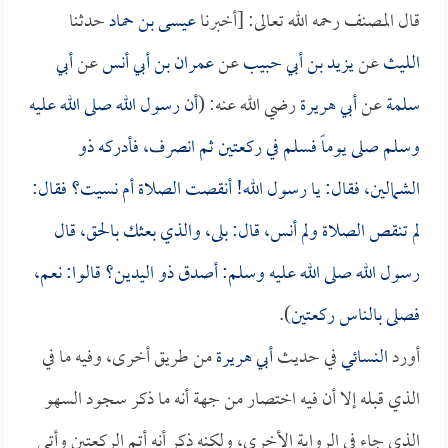
قال المصنف رحمه الله تعالى: [أخبرنا
عيسى بن حماد
حدثنا
الليث
عن
يزيد بن أبي حبيب
عن
عمران بن أبي أنس
عن
أبي
سلمة
عن
أبي هريرة
رضي الله عنه: (
أن رسول الله صلى الله عليه
وسلم صلى يوماً فسلم في ركعتين ثم انصرف، فأدركه
ذو
الشمالين
، فقال: يا رسول الله! أنقصت الصلاة أم نسيت؟ فقال:
لم تنقص الصلاة ولم أنس، قال: بلى، والذي بعثك بالحق، قال
رسول الله صلى الله عليه وسلم: أصدق ذو اليدين؟ قالوا: نعم،
فصلى بالناس ركعتين
).
أورد
النسائي
في حديث
أبي هريرة
من طريق أخرى، وفيه ما في
الذي قبله إلا أن فيه اختصار من جهة أنه ما ذكر سجود السهو
الذي جاء في الرواية الأخرى، ولكنه ذكر أنه أتم الركعتين وأتى