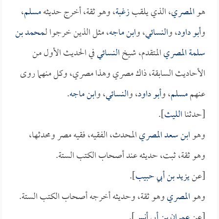
هو
المصري
، الذي يلقب
زغبة
، وهو ثقة، أخرج حديثه
مسلم
،
و
أبو داود
، و
النسائي
، و
ابن ماجه
، مثل الذين خرجوا لـ
محمد بن
سلمة المصري
المتقدم، شيخ
النسائي
في الحديث الأول من
الأحاديث السابقة، ذاك مصري وهذا مصري، وكل منهما روى
عنهم
مسلم
، و
أبو داود
، و
النسائي
، و
ابن ماجه
.
[حدثنا
الليث
].
وهو
ابن سعد المصري
المحدث، الفقيه، فقيه مصر ومحدثها،
وهو ثقة، ثبت، حديثه عند أصحاب الكتب الستة.
[عن
يزيد بن أبي حبيب
].
وهو
المصري
وهو ثقة، وحديثه أخرجه أصحاب الكتب الستة.
[عن
عمران بن أبي أنس
].