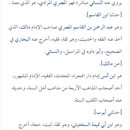
يروي عنه
النسائي
مباشرة فهو
المصري المرادي
، هو الذي معنا .
[حدثنا
ابن القاسم
].
وهو
عبد الرحمن بن القاسم المصري
صاحب الإمام
مالك
، الذي
أخذ عنه الفقه والحديث، وهو ثقة، فقيه، أخرج عنه
البخاري
في
الصحيح، و
أبو داود
في المراسيل، و
النسائي
.
[عن
مالك
].
هو
ابن أنس
إمام دار الهجرة، المحدث، الفقيه، الإمام المشهور،
أحد أصحاب المذاهب الأربعة من مذاهب أهل السنة، وحديثه
عند أصحاب الكتب الستة.
[حدثني
أيوب
].
وهو
ابن أبي تميمة السختياني
، وهو ثقة، ثبت، حجة، أخرج