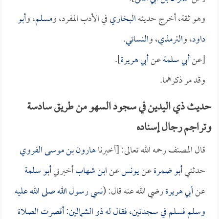
وهو ثقة، أخرج حديثه
البخاري
في الأدب المفرد، و
مسلم
، و
أبو
داود
، و
الترمذي
، و
النسائي
.
[عن
أبي سلمة
عن
أبي هريرة
].
وقد مر ذكرهما.
حديث ذي اليدين في سجود السهو من طريق سادسة
وتراجم رجال إسناده
قال المصنف رحمه الله تعالى: [أخبرنا
هارون بن موسى الفروي
حدثني
أبو ضمرة
عن
يونس
عن
ابن شهاب
أخبرني
أبو سلمة
عن
أبي هريرة
رضي الله عنه قال: (
نسي رسول الله صلى الله عليه
وسلم فسلم في سجدتين، فقال له
ذو الشمالين
: أقصرت الصلاة