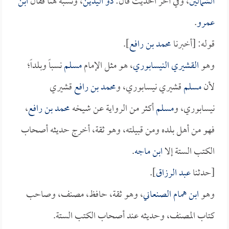
الشمالين
، وفي آخر الحديث قال:
ذو اليدين
، ونسبه هنا فقال
ابن
عمرو
.
قوله: [أخبرنا
محمد بن رافع
].
وهو
القشيري النيسابوري
، هو مثل الإمام
مسلم
نسباً وبلداً؛
لأن
مسلم
قشيري نيسابوري، و
محمد بن رافع
قشيري
نيسابوري، و
مسلم
أكثر من الرواية عن شيخه
محمد بن رافع
،
فهو من أهل بلده ومن قبيلته، وهو ثقة، أخرج حديثه أصحاب
الكتب الستة إلا
ابن ماجه
.
[حدثنا
عبد الرزاق
].
وهو
ابن همام الصنعاني
، وهو ثقة، حافظ، مصنف، وصاحب
كتاب المصنف، وحديثه عند أصحاب الكتب الستة.