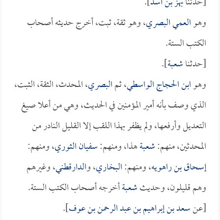
[حدثنا
بهز بن أسد
].
وهو
العمي البصري
، وهو ثقة، ثبت، أخرج حديثه أصحاب
الكتب الستة.
[حدثنا
شعبة
].
وهو
ابن الحجاج الواسطي
، ثم
البصري
، المحدث، الثقة، الثبت،
الذي وصف بأنه أمير المؤمنين في الحديث، وهي من أعلا صيغ
التعديل وأرفعها، ولم يظفر بهذا اللقب إلا القليل النادر من
المحدثين، منهم:
شعبة
هذا، ومنهم:
سفيان الثوري
، ومنهم:
إسحاق بن راهويه
، ومنهم:
البخاري
، و
الدارقطني
، وغيرهم
وهم قليلون، وحديث
شعبة
أخرجه أصحاب الكتب الستة.
[عن
سعد بن إبراهيم بن عبد الرحمن بن عوف
].