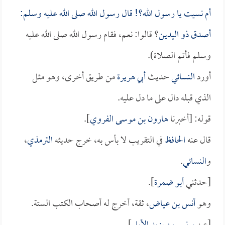
أم نسيت يا رسول الله؟! قال رسول الله صلى الله عليه وسلم:
أصدق
ذو اليدين
؟ قالوا: نعم، فقام رسول الله صلى الله عليه
وسلم فأتم الصلاة).
أورد
النسائي
حديث
أبي هريرة
من طريق أخرى، وهو مثل
الذي قبله دال على ما دل عليه.
قوله: [أخبرنا
هارون بن موسى الفروي
].
قال عنه
الحافظ
في التقريب لا بأس به، خرج حديثه
الترمذي
،
و
النسائي
.
[حدثني
أبو ضمرة
].
وهو
أنس بن عياض
، ثقة، أخرج له أصحاب الكتب الستة.