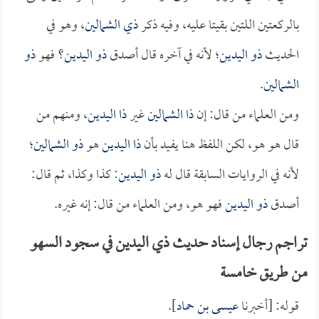
بالركعتين اللتين بقيتا عليه، وفيه ذكر
ذي الشمالين
، وهو في
الحديث
ذو اليدين
؛ لأنه في آخره قال أصدق
ذو اليدين
؟ فهو
ذو
الشمالين
.
ومن العلماء من قال: إن
ذا الشمالين
غير
ذا اليدين
، ومنهم من
قال هو هو، لكن اللفظ هنا يفيد بأن
ذا اليدين
هو
ذو الشمالين
؛
لأنه في الروايات السابقة قال له
ذو اليدين
: كذا وكذا، ثم قال:
أصدق
ذو اليدين
فهو هو، ومن العلماء من قال: إنه غيره.
تراجم رجال إسناد حديث ذي اليدين في سجود السهو
من طريق خامسة
قوله: [أخبرنا
عيسى بن حماد
].