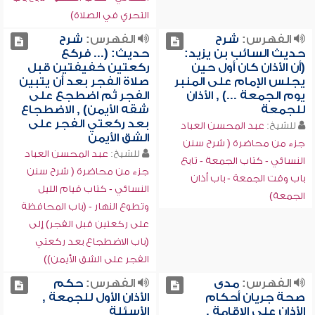
التحري في الصلاة)
الفهرس:
شرح
الفهرس:
شرح
حديث السائب بن يزيد:
حديث: (... فركع
(أن الأذان كان أول حين
ركعتين خفيفتين قبل
يجلس الإمام على المنبر
صلاة الفجر بعد أن يتبين
يوم الجمعة ...) , الأذان
الفجر ثم اضطجع على
للجمعة
شقه الأيمن) , الاضطجاع
بعد ركعتي الفجر على
للشيخ:
عبد المحسن العباد
الشق الأيمن
جزء من محاضرة ( شرح سنن
للشيخ:
عبد المحسن العباد
النسائي - كتاب الجمعة - تابع
جزء من محاضرة ( شرح سنن
باب وقت الجمعة - باب أذان
النسائي - كتاب قيام الليل
الجمعة)
وتطوع النهار - (باب المحافظة
على ركعتين قبل الفجر) إلى
(باب الاضطجاع بعد ركعتي
الفجر على الشق الأيمن))
الفهرس:
مدى
الفهرس:
حكم
صحة جريان أحكام
الأذان الأول للجمعة ,
الأذان على الإقامة ,
الأسئلة