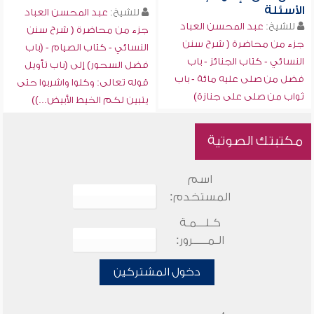
الأسئلة
للشيخ:
عبد المحسن العباد
للشيخ:
عبد المحسن العباد
جزء من محاضرة ( شرح سنن
جزء من محاضرة ( شرح سنن
النسائي - كتاب الصيام - (باب
النسائي - كتاب الجنائز - باب
فضل السحور) إلى (باب تأويل
فضل من صلى عليه مائة - باب
قوله تعالى: وكلوا واشربوا حتى
ثواب من صلى على جنازة)
يتبين لكم الخيط الأبيض...))
مكتبتك الصوتية
اسم
المستخدم:
كـلـــمـة
الـمـــــرور:
دخول المشتركين