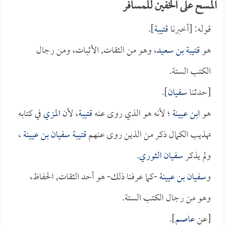
المسح على الخفين للمسافر
قوله: [أخبرنا
قتيبة
].
هو
قتيبة بن سعيد
، وهو من الثقات, الأثبات، ومن رجال
الكتب الستة.
[حدثنا
سفيان
].
هو
ابن عيينة
؛ لأنه هو الذي روى عنه
قتيبة
، لأن
المزي
في كتابه
تهذيب الكمال ذكر من الذين روى عنهم
قتيبة
سفيان بن عيينة
،
ولم يذكر
سفيان الثوري
.
و
سفيان بن عيينة
-كما عرفنا ذلك- هو أحد الثقات, الحفاظ،
وهو من رجال الكتب الستة.
[عن
عاصم
].