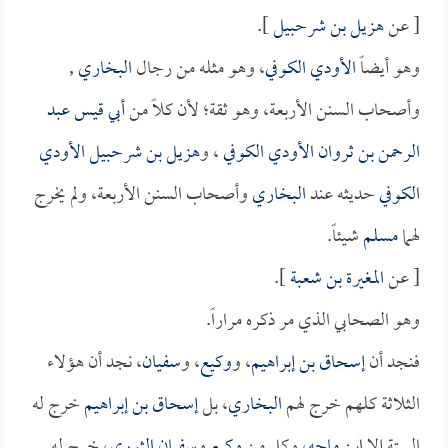
[ عن
هزيل بن شرحبيل
].
وهو أيضاً
الأودي الكوفي
، وهو مثله من رجال
البخاري
,
وأصحاب السنن الأربعة، وهو ثقة؛ لأن كلاً من
أبي قيس عبد
الرحمن بن ثروان الأودي الكوفي
، و
هزيل بن شرحبيل الأودي
الكوفي
حديثه عند
البخاري
وأصحاب السنن الأربعة، ولم يخرج
لهما
مسلم
شيئاً.
[ عن
المغيرة بن شعبة
].
وهو الصحابي الذي مر ذكره مراراً.
فنجد أن
إسحاق بن إبراهيم
، و
وكيع
، و
سفيان
، نجد أن هؤلاء
الثلاثة كلهم خرج لهم
البخاري
، بل
إسحاق بن إبراهيم
خرج له
الستة إلا
ابن ماجه
، وكل من
وكيع
و
سفيان الثوري
، خرج له