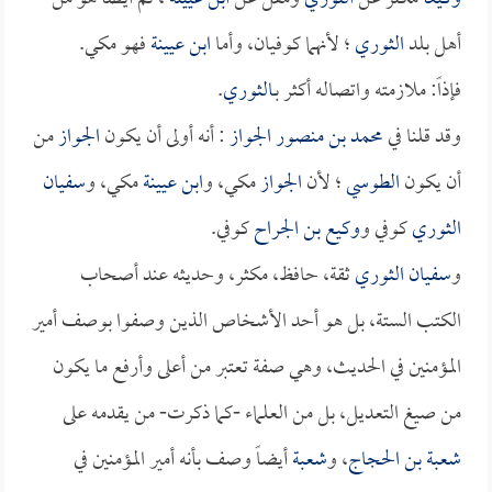
أهل بلد
الثوري
؛ لأنهما كوفيان، وأما
ابن عيينة
فهو مكي.
فإذاً: ملازمته واتصاله أكثر بـ
الثوري
.
وقد قلنا في
محمد بن منصور الجواز
: أنه أولى أن يكون
الجواز
من
أن يكون
الطوسي
؛ لأن
الجواز
مكي، و
ابن عيينة
مكي، و
سفيان
الثوري
كوفي و
وكيع بن الجراح
كوفي.
و
سفيان الثوري
ثقة، حافظ، مكثر، وحديثه عند أصحاب
الكتب الستة، بل هو أحد الأشخاص الذين وصفوا بوصف أمير
المؤمنين في الحديث، وهي صفة تعتبر من أعلى وأرفع ما يكون
من صيغ التعديل، بل من العلماء -كما ذكرت- من يقدمه على
شعبة بن الحجاج
، و
شعبة
أيضاً وصف بأنه أمير المؤمنين في