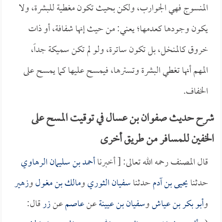
المنسوج فهي الجوارب، ولكن بحيث تكون مغطية للبشرة، ولا
يكون وجودها كعدمها؛ يعني: من حيث إنها شفافة، أو ذات
خروق كالمنخل، بل تكون ساترة، ولو لم تكن سميكة جداً،
المهم أنها تغطي البشرة وتسترها، فيمسح عليها كما يمسح على
الخفاف.
شرح حديث صفوان بن عسال في توقيت المسح على
الخفين للمسافر من طريق أخرى
قال المصنف رحمه الله تعالى: [ أخبرنا
أحمد بن سليمان الرهاوي
حدثنا
يحيى بن آدم
حدثنا
سفيان الثوري
و
مالك بن مغول
و
زهير
و
أبو بكر بن عياش
و
سفيان بن عيينة
عن
عاصم
عن
زر
قال: