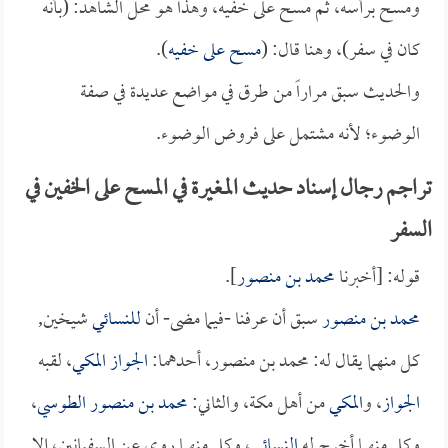
ومسح برأسه، ثم مسح على خفيه، وهذا هو محل الشاهد: (بأنه
كان في سفر)، وهنا قال: (
مسح على خفيه
).
والحديث سبق مراراً من طرق في مواضع عديدة في صفة
الوضوء؛ لأنه مشتمل على فروض الوضوء.
تراجم رجال إسناد حديث المغيرة في المسح على الخفين في
السفر
قوله: [أخبرنا
محمد بن منصور
].
محمد بن منصور
سبق أن عرفنا -فيما مضى- أن
للنسائي
شيخين,
كل منهما يقال له: محمد بن منصور، أحدهما:
الجواز المكي
، لقبه
الجواز
، و
المكي
من أهل مكة، والثاني:
محمد بن منصور الطوسي
،
وكل منهما أخرج له
النسائي
، وكل منهما روى عن السفيانين، إلا