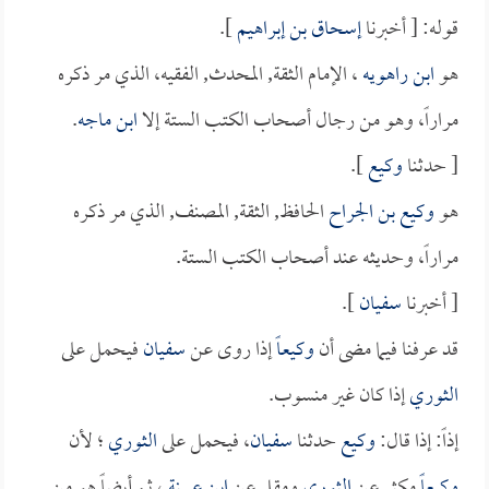
قوله: [ أخبرنا
إسحاق بن إبراهيم
].
هو
ابن راهويه
، الإمام الثقة, المحدث, الفقيه، الذي مر ذكره
مراراً، وهو من رجال أصحاب الكتب الستة إلا
ابن ماجه
.
[ حدثنا
وكيع
].
هو
وكيع بن الجراح
الحافظ, الثقة, المصنف, الذي مر ذكره
مراراً، وحديثه عند أصحاب الكتب الستة.
[ أخبرنا
سفيان
].
قد عرفنا فيما مضى أن
وكيعاً
إذا روى عن
سفيان
فيحمل على
الثوري
إذا كان غير منسوب.
إذاً: إذا قال:
وكيع
حدثنا
سفيان
، فيحمل على
الثوري
؛ لأن
وكيعاً
مكثر عن
الثوري
ومقل عن
ابن عيينة
، ثم أيضاً هو من