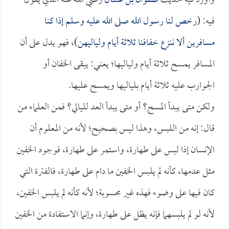
وأورد فيه حديث
صفوان بن عسال
رضي الله عنه الذي يقول
فيه: (
رخص لنا رسول الله صلى الله عليه وسلم إذا كنا
مسافرين ألا ننزع خفافنا ثلاثة أيام ولياليهن
)، فهو يدل على أن
المسافر يمسح ثلاثة أيام ولياليها؛ يعني: يبقى الخفان أو
الجوارب عليه ثلاثة أيام بلياليها ويمسح عليها.
ولكن متى يبدأ المسح؟ أو متى يبدأ العد لليالي؟ فمن العلماء من
قال: إنه من اللبس، وهذا ليس بصحيح؛ لأنه من المعلوم أن
الإنسان إذا لبس على طهارة، واستمر على طهارة، فوجود الخفين
مثل عدمها، كأنه لم يلبس الخفين ما دام على طهارة، فالفترة التي
كان فيها على وضوء فهذه غير محسوبة؛ لأنه كأنه لم يلبس الخفين،
لأنه لو لم يلبسهما فإنه يظل على طهارة، وإنما الاستفادة من الخفين