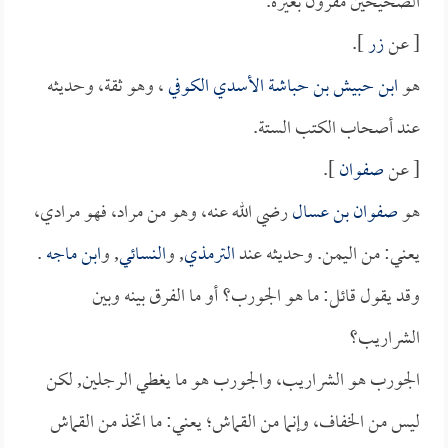
الصحيحين مقرون بغيره.
[ عن
زر
].
هو
ابن حبيش بن حباشة الأسدي الكوفي
، وهو ثقة، وحديثه
عند أصحاب الكتب الستة.
[ عن
صفوان
].
هو
صفوان بن عسال
رضي الله عنه، وهو من مراد، فهو مرادي،
يعني: من اليمن. وحديثه عند
الترمذي
, و
النسائي
, و
ابن ماجه
.
وقد يقول قائل: ما هو الجورب؟ أو ما الفرق بينه وبين
الشراريب؟
الجورب هو الشراريب، والجورب هو ما يغطي الرجلين, لكن
ليس من الخفاف، وإنما من القماش؛ يعني: ما اتخذ من القماش