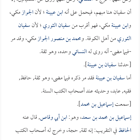
أن سفيان هنا مبهم، فيحمل على أنه
ابن عيينة
؛ لأن
الجواز
مكي،
و
ابن عيينة
مكي، فهو أقرب من
سفيان الثوري
؛ لأن
سفيان
الثوري
من أهل الكوفة. و
محمد بن منصور الجواز
مكي، وقد مر
-فيما مضى- أنه روى له
النسائي
وحده، وهو ثقة.
[حدثنا
سفيان بن عيينة
].
أما
سفيان بن عيينة
فقد مر ذكره فيما مضى، وهو ثقة, حافظ,
فقيه, عابد، وحديثه عند أصحاب الكتب الستة.
[سمعت
إسماعيل بن محمد
].
إسماعيل بن محمد بن سعد
، وهو:
ابن أبي وقاص
, قال عنه
الحافظ
في التقريب: إنه ثقة, حجة، وخرج له أصحاب الكتب