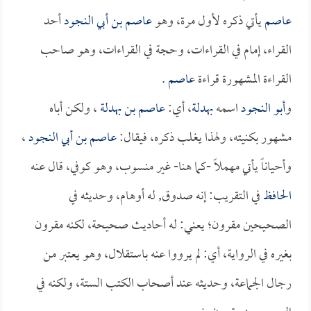
عاصم
يأتي ذكره لأول مرة، وهو
عاصم بن أبي النجود
أحد
القراء، إمام في القراءات، وحجة في القراءات، وهو صاحب
القراءة المشهورة قراءة
عاصم
.
و
أبو النجود
اسمه
بهدلة
، أي:
عاصم بن بهدلة
، ولكن أباه
مشهور بكنيته، ولهذا يغلب ذكره، فيقال:
عاصم بن أبي النجود
،
وأحياناً يأتي مهملاً -كما هنا- غير منسوب، وهو كوفي، قال عنه
الحافظ
في التقريب: إنه صدوق, له أوهام، وحديثه في
الصحيحين مقرون؛ يعني: له أحاديث صحيحة، لكنه مقرون
بغيره في الرواية، أي: لم يرووا عنه باستقلال، وهو يعتبر من
رجال الجماعة، وحديثه عند أصحاب الكتب الستة، ولكنه في