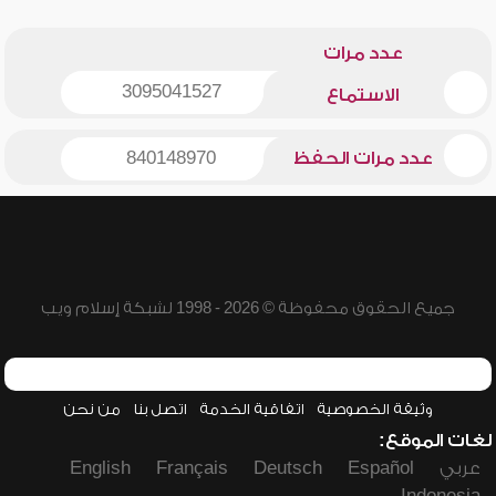
عدد مرات
3095041527
الاستماع
عدد مرات الحفظ
840148970
جميع الحقوق محفوظة © 2026 - 1998 لشبكة إسلام ويب
وثيقة الخصوصية
اتفاقية الخدمة
اتصل بنا
من نحن
لغات الموقع:
عربي
Español
Deutsch
Français
English