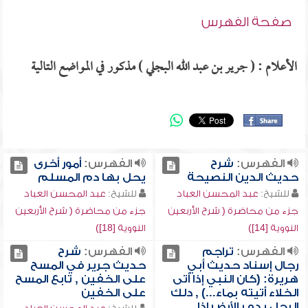
صفحة الفهرس
الأعلام : ( جرير بن عبد الله البجلي ) مذكور في المواضع التالية
الفهرس:
شرح
الفهرس:
أمور أخرى
حديث الدين النصيحة
يحل بها دم المسلم
للشيخ:
عبد المحسن العباد
للشيخ:
عبد المحسن العباد
جزء من محاضرة ( شرح الأربعين
جزء من محاضرة ( شرح الأربعين
النووية [14])
النووية [18])
الفهرس:
تراجم
الفهرس:
شرح
رجال إسناد حديث أبي
حديث جرير في المسح
هريرة: (كان النبي إذا أتى
على الخفين , تابع المسح
الخلاء أتيته بماء...) , دلك
على الخفين
الرجل يده بالأرض إذا