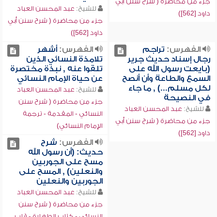
جزء من محاضرة ( شرح سنن أبي
للشيخ:
عبد المحسن العباد
داود [562])
جزء من محاضرة ( شرح سنن أبي
داود [562])
الفهرس:
تراجم
الفهرس:
أشهر
رجال إسناد حديث جرير
تلامذة النسائي الذين
(بايعت رسول الله على
تلقوا عنه , نبذة مختصرة
السمع والطاعة وأن أنصح
عن حياة الإمام النسائي
لكل مسلم...) , ما جاء
للشيخ:
عبد المحسن العباد
في النصيحة
جزء من محاضرة ( شرح سنن
للشيخ:
عبد المحسن العباد
النسائي - المقدمة - ترجمة
جزء من محاضرة ( شرح سنن أبي
الإمام النسائي)
داود [562])
الفهرس:
شرح
حديث: (أن رسول الله
مسح على الجوربين
والنعلين) , المسح على
الجوربين والنعلين
للشيخ:
عبد المحسن العباد
جزء من محاضرة ( شرح سنن
النسائي - كتاب الطهارة - (باب