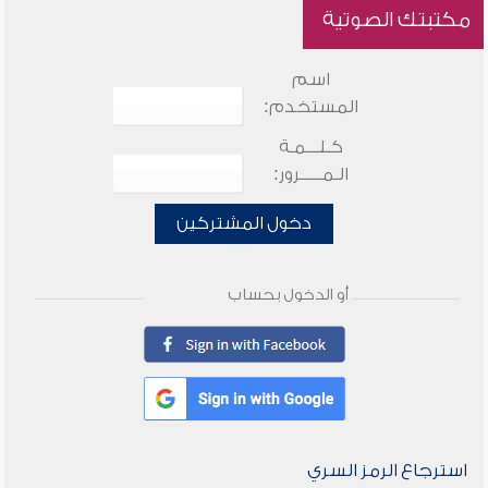
مكتبتك الصوتية
اسم
المستخدم:
كـلـــمـة
الـمـــــرور:
دخول المشتركين
أو الدخول بحساب
استرجاع الرمز السري