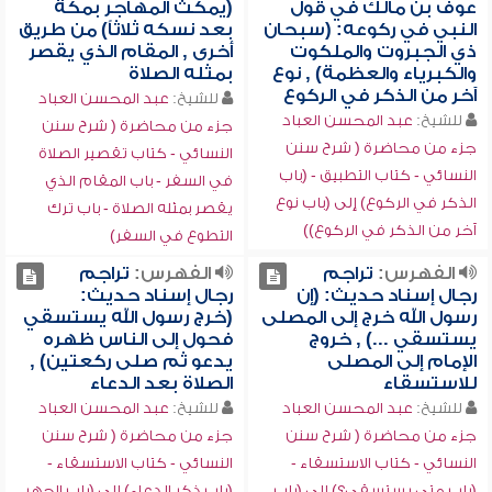
عوف بن مالك في قول
(يمكث المهاجر بمكة
النبي في ركوعه: (سبحان
بعد نسكه ثلاثاً) من طريق
ذي الجبروت والملكوت
أخرى , المقام الذي يقصر
والكبرياء والعظمة) , نوع
بمثله الصلاة
آخر من الذكر في الركوع
للشيخ:
عبد المحسن العباد
للشيخ:
عبد المحسن العباد
جزء من محاضرة ( شرح سنن
جزء من محاضرة ( شرح سنن
النسائي - كتاب تقصير الصلاة
النسائي - كتاب التطبيق - (باب
في السفر - باب المقام الذي
الذكر في الركوع) إلى (باب نوع
يقصر بمثله الصلاة - باب ترك
آخر من الذكر في الركوع))
التطوع في السفر)
الفهرس:
تراجم
الفهرس:
تراجم
رجال إسناد حديث: (إن
رجال إسناد حديث:
رسول الله خرج إلى المصلى
(خرج رسول الله يستسقي
يستسقي ...) , خروج
فحول إلى الناس ظهره
الإمام إلى المصلى
يدعو ثم صلى ركعتين) ,
للاستسقاء
الصلاة بعد الدعاء
للشيخ:
عبد المحسن العباد
للشيخ:
عبد المحسن العباد
جزء من محاضرة ( شرح سنن
جزء من محاضرة ( شرح سنن
النسائي - كتاب الاستسقاء -
النسائي - كتاب الاستسقاء -
(باب متى يستسقي؟) إلى (باب
(باب ذكر الدعاء) إلى (باب الجهر