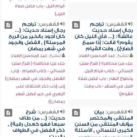
قيام الليل - باب فضل صلاة
الليل)
الفهرس:
تراجم
الفهرس:
تراجم
رجال إسناد حديث
رجال إسناد حديث: (...
عائشة: (... فأي الليل كان
كان أجود بالخير من الريح
يقوم؟ قالت: إذا سمع
المرسلة) , الفضل والجود
الصارخ) , وقت القيام
في شهر رمضان
للشيخ:
عبد المحسن العباد
للشيخ:
عبد المحسن العباد
جزء من محاضرة ( شرح سنن
جزء من محاضرة ( شرح سنن
النسائي - كتاب قيام الليل
النسائي - كتاب الصيام - (باب
وتطوع النهار - باب فضل صلاة
الفضل والجود في شهر رمضان)
الليل في السفر - باب وقت
إلى (باب ذكر الاختلاف على
القيام)
الزهري في خبر فضل شهر
رمضان))
الفهرس:
بيان
الفهرس:
شرح
المنتقى والمختصر
حديث: (... من طاف
مؤلف المنتقى من السنن
سبعاً فهو كعدل رقبة) ,
الكبرى للنسائي , الأسئلة
ذكر الفضل في الطواف
بالبيت