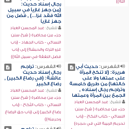
الله))
رجال إسناد حديث:
(من جهز غازياً في سبيل
الله فقد غزا...) , فضل من
جهز غازياً
للشيخ:
عبد المحسن العباد
جزء من محاضرة ( شرح سنن
النسائي - كتاب الجهاد - (باب
غزو الترك والحبشة) إلى (باب
فضل النفقة في سبيل الله))
الفهرس:
حديث أبي
الفهرس:
تراجم
هريرة: (لا تنكح المرأة
رجال إسناد حديث
على عمتها ولا على
عائشة: (في رضاع الكبير) ,
خالتها) من طريق خامسة
رضاع الكبير
وتراجم رجال إسناده ,
للشيخ:
عبد المحسن العباد
الجمع بين المرأة وعمتها
جزء من محاضرة ( شرح سنن
للشيخ:
عبد المحسن العباد
النسائي - كتاب النّكاح - (باب
جزء من محاضرة ( شرح سنن
رضاع الكبير) إلى (باب حق الرضاع
النسائي - كتاب النكاح - (باب
وحرمته))
تحريم الربيبة التي في حجره)