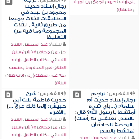
الفهرس:
تراجم
إلى (باب تحريم الجمع بين المرأة
رجال إسناد حديث
وخالتها))
محمود بن لبيد في
التطليقات الثلاث جميعاً
من طريق ثانية , الثلاث
المجموعة وما فيه من
التغليظ
للشيخ:
عبد المحسن العباد
جزء من محاضرة ( شرح سنن
النسائي - كتاب الطلاق - (باب
الطلاق لغير العدة وما يحتسب
منه على المطلق) إلى (باب طلاق
البتة))
الفهرس:
تراجم
الفهرس:
شرح
رجال إسناد حديث أم
حديث فاطمة بنت أبي
سلمة: (...بأي شيء
حبيش: (إنما ذلك عرق ...)
أمتشط يا رسول الله؟ قال:
, الأقراء
بالسدر، تغلفين به رأسك)
للشيخ:
عبد المحسن العباد
, الرخصة للحادة أن
جزء من محاضرة ( شرح سنن
تمتشط بالسدر
النسائي - كتاب الطلاق - (باب
للشيخ:
عبد المحسن العباد