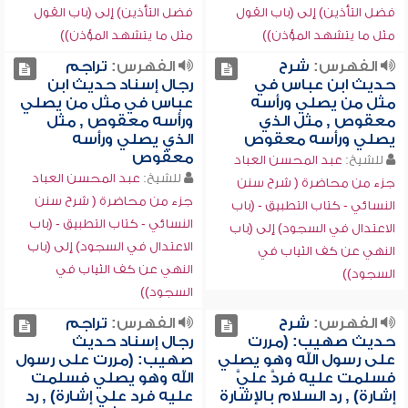
فضل التأذين) إلى (باب القول
فضل التأذين) إلى (باب القول
مثل ما يتشهد المؤذن))
مثل ما يتشهد المؤذن))
الفهرس:
شرح
الفهرس:
تراجم
حديث ابن عباس في
رجال إسناد حديث ابن
مثل من يصلي ورأسه
عباس في مثل من يصلي
معقوص , مثل الذي
ورأسه معقوص , مثل
يصلي ورأسه معقوص
الذي يصلي ورأسه
معقوص
للشيخ:
عبد المحسن العباد
للشيخ:
عبد المحسن العباد
جزء من محاضرة ( شرح سنن
جزء من محاضرة ( شرح سنن
النسائي - كتاب التطبيق - (باب
النسائي - كتاب التطبيق - (باب
الاعتدال في السجود) إلى (باب
الاعتدال في السجود) إلى (باب
النهي عن كف الثياب في
النهي عن كف الثياب في
السجود))
السجود))
الفهرس:
شرح
الفهرس:
تراجم
حديث صهيب: (مررت
رجال إسناد حديث
على رسول الله وهو يصلي
صهيب: (مررت على رسول
فسلمت عليه فردَّ عليَّ
الله وهو يصلي فسلمت
إشارة) , رد السلام بالإشارة
عليه فرد علي إشارة) , رد