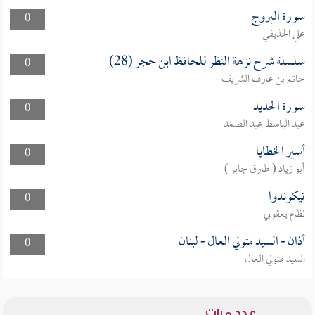
سورة البروج
0
علي الحذيفي
سلسلة شرح نزهة النظر للحافظ ابن حجر (28)
0
حاتم بن عارف الشريف
سورة الحديد
0
عبد الباسط عبد الصمد
أسير الخطايا
0
أبو زياد ( طارق جابر )
تيكوندوا
0
نظام يعقوبي
أذان - السيد متولي العال - لبنان
0
السيد متولي العال
عدد مرات