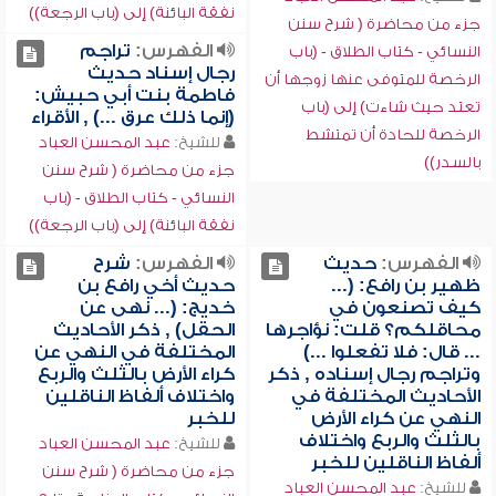
نفقة البائنة) إلى (باب الرجعة))
جزء من محاضرة ( شرح سنن
الفهرس:
تراجم
النسائي - كتاب الطلاق - (باب
رجال إسناد حديث
الرخصة للمتوفى عنها زوجها أن
فاطمة بنت أبي حبيش:
تعتد حيث شاءت) إلى (باب
(إنما ذلك عرق ...) , الأقراء
الرخصة للحادة أن تمتشط
للشيخ:
عبد المحسن العباد
بالسدر))
جزء من محاضرة ( شرح سنن
النسائي - كتاب الطلاق - (باب
نفقة البائنة) إلى (باب الرجعة))
الفهرس:
حديث
الفهرس:
شرح
ظهير بن رافع: (...
حديث أخي رافع بن
كيف تصنعون في
خديج: (... نهى عن
محاقلكم؟ قلت: نؤاجرها
الحقل) , ذكر الأحاديث
... قال: فلا تفعلوا ...)
المختلفة في النهي عن
وتراجم رجال إسناده , ذكر
كراء الأرض بالثلث والربع
الأحاديث المختلفة في
واختلاف ألفاظ الناقلين
النهي عن كراء الأرض
للخبر
بالثلث والربع واختلاف
للشيخ:
عبد المحسن العباد
ألفاظ الناقلين للخبر
جزء من محاضرة ( شرح سنن
للشيخ:
عبد المحسن العباد