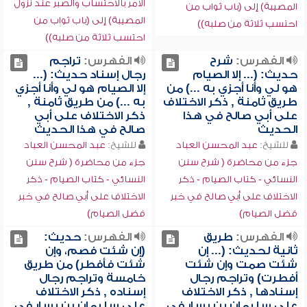
الأمر بالاحتساب والصبر عند نزول
المصيبة) إلى (باب ثواب من
المصيبة) إلى (باب ثواب من
احتسب ثلاثة من صلبه))
احتسب ثلاثة من صلبه))
الفهرس:
شرح
الفهرس:
تراجم
حديث: (... إلا الصيام
رجال إسناد حديث: (...
هو لي وأنا أجزي به ...) من
إلا الصيام هو لي وأنا أجزي
طريق ثامنة , ذكر الاختلاف
به ...) من طريق ثامنة ,
على أبي صالح في هذا
ذكر الاختلاف على أبي
الحديث
صالح في هذا الحديث
للشيخ:
عبد المحسن العباد
للشيخ:
عبد المحسن العباد
جزء من محاضرة ( شرح سنن
جزء من محاضرة ( شرح سنن
النسائي - كتاب الصيام - ذكر
النسائي - كتاب الصيام - ذكر
الاختلاف على أبي صالح في خبر
الاختلاف على أبي صالح في خبر
فضل الصيام)
فضل الصيام)
الفهرس:
طريق
الفهرس:
حديث:
ثانية لحديث: (... إن
(إن شئت فصم، وإن
شئت صمت وإن شئت
شئت فأفطر) من طريق
أفطرت) وتراجم رجال
خامسة وتراجم رجال
إسنادها , ذكر الاختلاف
إسناده , ذكر الاختلاف
على سليمان بن يسار في
على سليمان بن يسار في