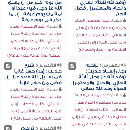
(وفد الله ثلاثة: الغازي
من يوم أكثر من أن يعتق
والحاج والمعتمر) , فضل
الله عز وجل فيه عبداً أو
الحج
أمةً من يوم عرفة...) , ما
ذكر في يوم عرفة
للشيخ:
عبد المحسن العباد
للشيخ:
عبد المحسن العباد
جزء من محاضرة ( شرح سنن
جزء من محاضرة ( شرح سنن
النسائي - كتاب مناسك الحج -
النسائي - كتاب مناسك الحج -
(باب فضل الحج) إلى (فضل
(باب ما ذكر في منى) إلى (باب
المتابعة بين الحج والعمرة))
الخطبة يوم عرفة على الناقة))
الفهرس:
تراجم
الفهرس:
شرح
رجال إسناد حديث:
حديث: (من جهز غازياً
(وفد الله عز وجل ثلاثة:
في سبيل الله فقد غزا...) ,
الغازي، والحاج، والمعتمر) ,
فضل من جهز غازياً
الغزاة وفد الله تعالى
للشيخ:
عبد المحسن العباد
للشيخ:
عبد المحسن العباد
جزء من محاضرة ( شرح سنن
جزء من محاضرة ( شرح سنن
النسائي - كتاب الجهاد - (باب
النسائي - كتاب الجهاد - (باب
غزو الترك والحبشة) إلى (باب
فضل غدوة في سبيل الله) إلى
فضل النفقة في سبيل الله))
(باب ما يعدل الجهاد في سبيل
الفهرس:
تراجم