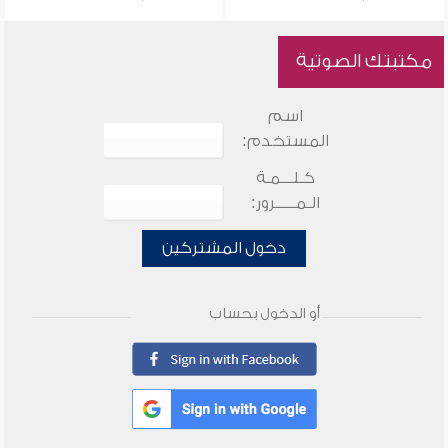
مكتبتك الصوتية
اسم
المستخدم:
كـلـــمـة
الـمـــــرور:
دخول المشتركين
أو الدخول بحساب