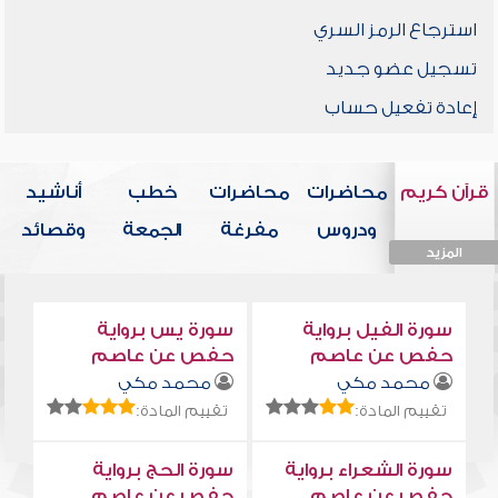
استرجاع الرمز السري
تسجيل عضو جديد
إعادة تفعيل حساب
قرآن كريم
محاضرات
محاضرات
خطب
أناشيد
ودروس
مفرغة
الجمعة
وقصائد
المزيد
المزيد
المزيد
المزيد
المزيد
سورة الفيل برواية
سورة يس برواية
حفص عن عاصم
حفص عن عاصم
محمد مكي
محمد مكي
تقييم المادة:
تقييم المادة:
سورة الشعراء برواية
سورة الحج برواية
حفص عن عاصم
حفص عن عاصم