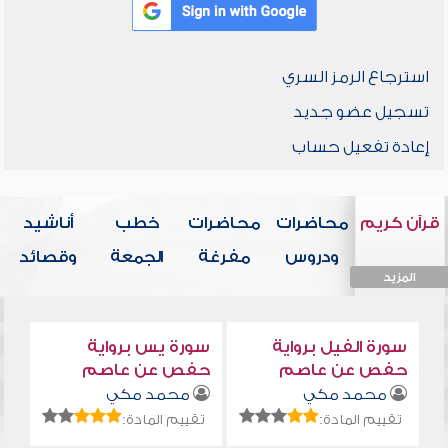
استرجاع الرمز السري
تسجيل عضو جديد
إعادة تفعيل حساب
قرآن كريم
محاضرات
محاضرات
خطب
أناشيد
ودروس
مفرغة
الجمعة
وقصائد
المزيد
المزيد
المزيد
المزيد
المزيد
سورة الفيل برواية
سورة يس برواية
حفص عن عاصم
حفص عن عاصم
محمد مكي
محمد مكي
تقييم المادة:
تقييم المادة: