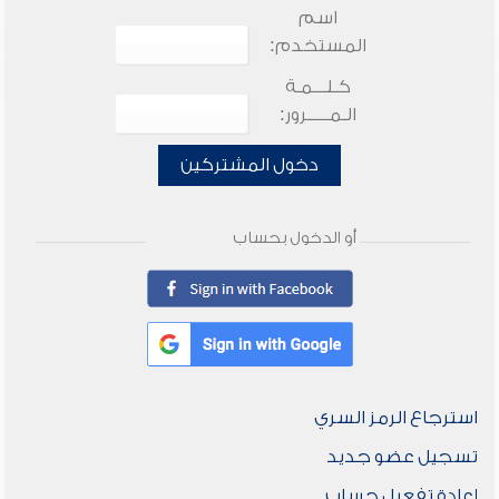
اسم
المستخدم:
كـلـــمـة
الـمـــــرور:
دخول المشتركين
أو الدخول بحساب
استرجاع الرمز السري
تسجيل عضو جديد
إعادة تفعيل حساب