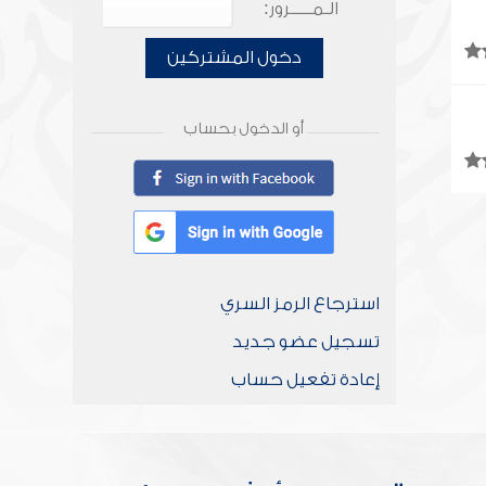
الـمـــــرور:
دخول المشتركين
أو الدخول بحساب
استرجاع الرمز السري
تسجيل عضو جديد
إعادة تفعيل حساب