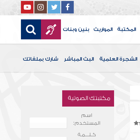
المكتبة
المواريث
بنين وبنات
الشجرة العلمية
البث المباشر
شارك بملفاتك
مكتبتك الصوتية
اسم
المستخدم:
كـلـــمـة