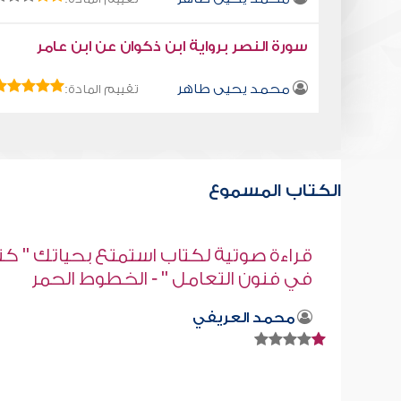
سورة النصر برواية ابن ذكوان عن ابن عامر
محمد يحيى طاهر
تقييم المادة:
الكتاب المسموع
" كتاب
كتاب تلبيس إبليس 2
أبو الفرج ابن الجوزي