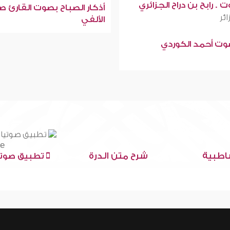
 . رابح بن دراح الجزائري
أذكار الصباح بصوت القارئ ص
ائر
الألفي
صوت أحمد الكوردي
اطبية
شرح متن الدرة
تطبيق صوتي