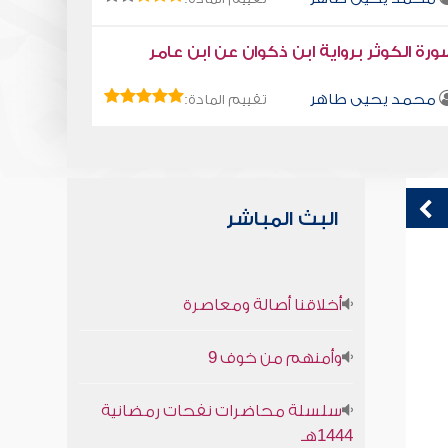
رة الكوثر برواية ابن ذكوان عن ابن عامر
محمد يحيى طاهر
تقييم المادة:
البث المباشر
كتاب تلبيس إبليس 36
ق
أخلاقنا أصالة ومعاصرة
ف
أبو الفرج ابن الجوزي
؟
وأمنهم من خوف 9
سلسلة محاضرات نفحات رمضانية
1444هـ