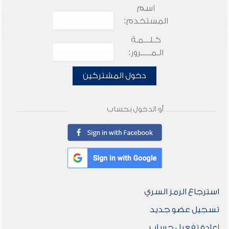
اسم
المستخدم:
كـلـــمـة
الـمـــــرور:
دخول المشتركين
أو الدخول بحساب
استرجاع الرمز السري
تسجيل عضو جديد
إعادة تفعيل حساب