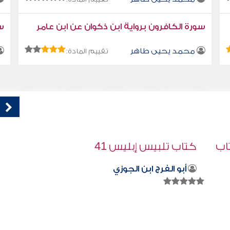
سورة الكافرون برواية ابن ذكوان عن ابن عامر
سو
محمد يحيى طاهر
تقييم المادة:
قراءة صوتية لكتاب استمتع بحياتك كتاب
في فنون التعامل - لماذا نبحث عن المهارات
؟
محمد العريفي