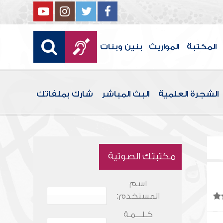
المكتبة
المواريث
بنين وبنات
الشجرة العلمية
البث المباشر
شارك بملفاتك
مكتبتك الصوتية
اسم
المستخدم:
كـلـــمـة