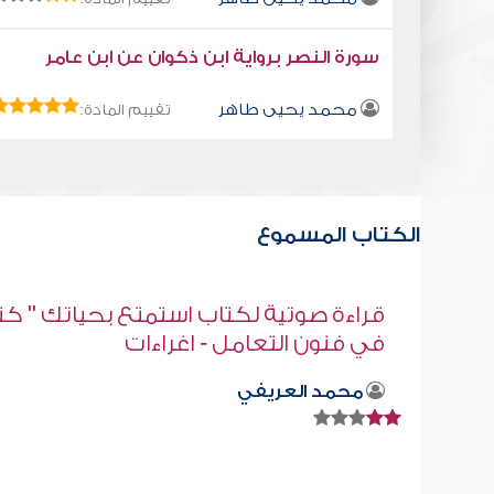
سورة النصر برواية ابن ذكوان عن ابن عامر
محمد يحيى طاهر
تقييم المادة:
الكتاب المسموع
" كتاب
كتاب تلبيس إبليس 41
أبو الفرج ابن الجوزي