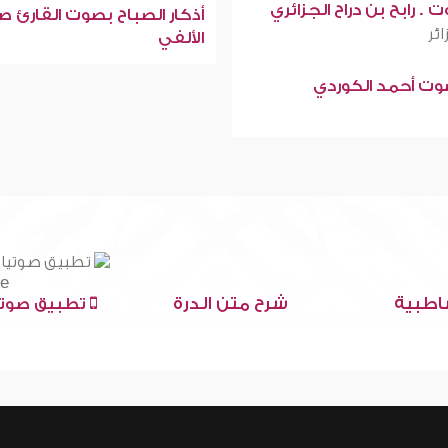
 . رابح بن دراح الجزائري
أذكار الصباح بصوت القارئ ص
ائر
الألفي
صوت أحمد الكوردي
اطبية
شرح متن الدرة
تطبيق صوتي