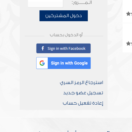
الـمـــــرور:
دخول المشتركين
أو الدخول بحساب
استرجاع الرمز السري
تسجيل عضو جديد
إعادة تفعيل حساب