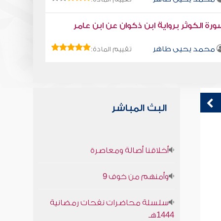
رة الكوثر برواية ابن ذكوان عن ابن عامر
محمد يحيى طاهر
تقييم المادة:
البث المباشر
قراءة صوتية لكتاب استمتع بحياتك " كتاب
ا
أخلاقنا أصالة ومعاصرة
في فنون التعامل - اقطع الطريق على
المعترضين
وأمنهم من خوف 9
محمد العريفي
سلسلة محاضرات نفحات رمضانية
1444هـ