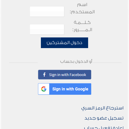
اسم
المستخدم:
كـلـــمـة
الـمـــــرور:
دخول المشتركين
أو الدخول بحساب
استرجاع الرمز السري
تسجيل عضو جديد
إعادة تفعيل حساب