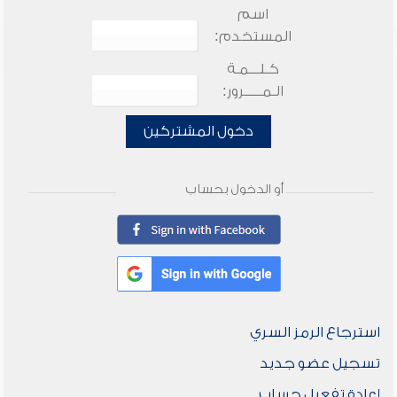
اسم
المستخدم:
كـلـــمـة
الـمـــــرور:
دخول المشتركين
أو الدخول بحساب
استرجاع الرمز السري
تسجيل عضو جديد
إعادة تفعيل حساب