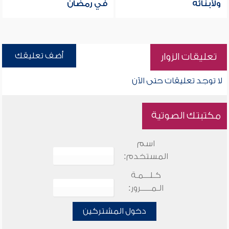
ولأبنائه
في رمضان
أضف تعليقك
تعليقات الزوار
لا توجد تعليقات حتى الآن
مكتبتك الصوتية
اسم
المستخدم:
كـلـــمـة
الـمـــــرور:
دخول المشتركين