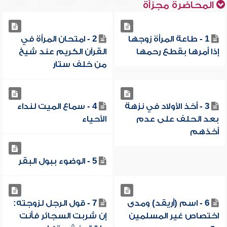
المحاضرة مجزأة
1 - طاعة المرأة زوجها
2 - امتحان المرأة في
إذا أمرها بقطع رحمها
القرآن الكريم عند شيخ
من خلف ستار
3 - أخذ الأولاد في نزهة
4 - سماع الميت لنداء
بعد الحلف على عدم
الأحياء
أخذهم
5 - الوضوء ببول البقر
6 - اسم (أريقد) ومدى
7 - قول الرجل لزوجته:
اختصاص غير المسلمين
إن شربت السجائر فأنت