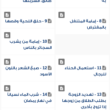
به
طالق، فشربتها
8 - إمامة المتنفل
9 - حلق اللحية وقصها
بالمفترض
10 - إمامة من يشرب
السجائر بالناس
11 - استعمال الحناء
12 - صبغ الشعر باللون
للرجال
الأسود
13 - تهديد الزوجة
14 - شرب الماء نسياناً
بطلب الطلاق من زوجها
في نهار رمضان
إذا تزوج بأخرى