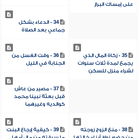
على إمساك البراز
34 - الدعاء بشكل
جماعي بعد الصلاة
35 - زكاة المال الذي
36 - وقت الغسل من
يجمع لمدة ثلاث سنوات
الجنابة في الليل
لشراء منزل للسكن
37 - مصير من عاش
قبل بعثة نبينا محمد
كوالديه وغيرهما
38 - منع الزوج زوجته
39 - كيفية إرجاع البنت
من حضور زواج أبناء خالتها
ما سرقته من مال أمها