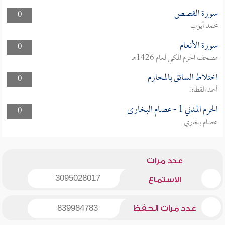
سورة القصص
0
محمد أيوب
سورة الأنعام
0
مصحف الحرم المكي لعام 1426هـ
اختلاط السائق بالمحارم
0
أحمد القطان
الحرم المدني 1 - عصام البخارى
0
عصام بخاري
عدد مرات
3095028017
الاستماع
عدد مرات الحفظ
839984783