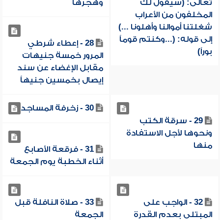
تعالى: (سيقول لك
وهجرها
المخلفون من الأعراب
شغلتنا أموالنا وأهلونا ...)
إلى قوله: (...وكنتم قوماً
28 - إعطاء شرطي
بوراً)
المرور خمسة جنيهات
مقابل الإغضاء عن سند
إيصال بخمسين جنيهاً
30 - زخرفة المساجد
29 - سرقة الكتب
ونحوها لأجل الاستفادة
منها
31 - فرقعة الأصابع
أثناء الخطبة يوم الجمعة
32 - الواجب على
33 - صلاة النافلة قبل
المبتلى بعدم القدرة
الجمعة