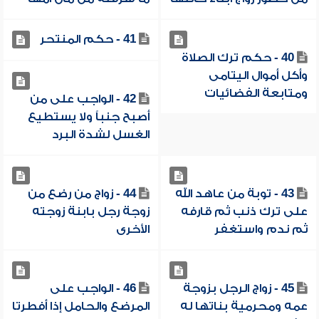
41 - حكم المنتحر
40 - حكم ترك الصلاة
وأكل أموال اليتامى
ومتابعة الفضائيات
42 - الواجب على من
أصبح جنباً ولا يستطيع
الغسل لشدة البرد
43 - توبة من عاهد الله
44 - زواج من رضع من
على ترك ذنب ثم قارفه
زوجة رجل بابنة زوجته
ثم ندم واستغفر
الأخرى
45 - زواج الرجل بزوجة
46 - الواجب على
عمه ومحرمية بناتها له
المرضع والحامل إذا أفطرتا