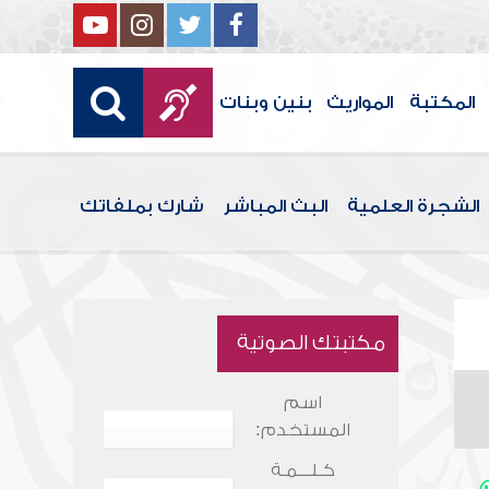
المكتبة
المواريث
بنين وبنات
الشجرة العلمية
البث المباشر
شارك بملفاتك
مكتبتك الصوتية
اسم
المستخدم:
كـلـــمـة