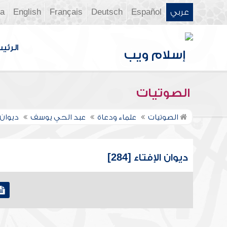
عربي
Español
Deutsch
Français
English
ia
الرئي
الصوتيات
الصوتيات
علماء ودعاة
عبد الحي يوسف
ديوان 
ديوان الإفتاء [284]