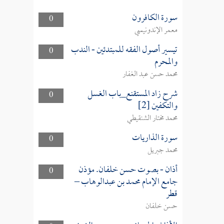
سورة الكافرون
0
معمر الإندونيسي
تيسير أصول الفقه للمبتدئين - الندب
0
والمحرم
محمد حسن عبد الغفار
شرح زاد المستقنع_باب الغسل
0
والتكفين [2]
محمد مختار الشنقيطي
سورة الذاريات
0
محمد جبريل
أذان - بصوت حسن خلفان. مؤذن
0
جامع الإمام محمد بن عبدالوهاب –
قطر
حسن خلفان