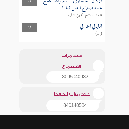
الأذان -الحجازي__ بصوت الشيخ
0
محمد صلاح الدين كبارة
محمد صلاح الدين كبارة
الليالي الخوالي
0
(...)
عدد مرات
الاستماع
3095040932
عدد مرات الحفظ
840140584