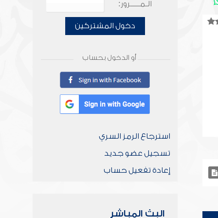
الـمـــــرور:
دخول المشتركين
أو الدخول بحساب
استرجاع الرمز السري
تسجيل عضو جديد
إعادة تفعيل حساب
البث المباشر