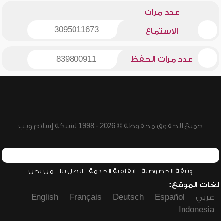
عدد مرات
3095011673
الاستماع
عدد مرات الحفظ
839800911
جميع الحقوق محفوظة © 2026 - 1998 لشبكة إسلام ويب
وثيقة الخصوصية
اتفاقية الخدمة
اتصل بنا
من نحن
لغات الموقع:
عربي
Español
Deutsch
Français
English
Indonesia