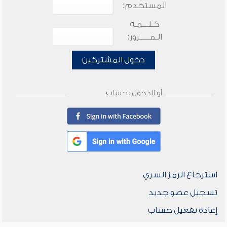
المستخدم:
كـلـــمـة
الـمـــــرور:
دخول المشتركين
أو الدخول بحساب
استرجاع الرمز السري
تسجيل عضو جديد
إعادة تفعيل حساب