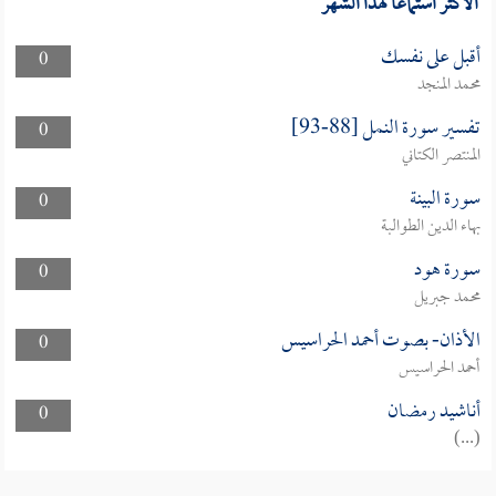
الأكثر استماعا لهذا الشهر
أقبل على نفسك
0
محمد المنجد
تفسير سورة النمل [88-93]
0
المنتصر الكتاني
سورة البينة
0
بهاء الدين الطوالبة
سورة هود
0
محمد جبريل
الأذان- بصوت أحمد الحراسيس
0
أحمد الحراسيس
أناشيد رمضان
0
(...)