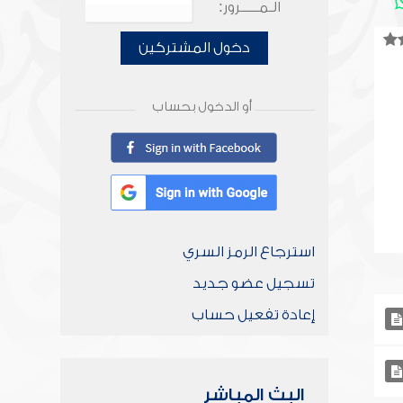
الـمـــــرور:
دخول المشتركين
أو الدخول بحساب
استرجاع الرمز السري
تسجيل عضو جديد
إعادة تفعيل حساب
البث المباشر