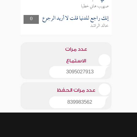
صهيب هاني خطبا
إنك راجع للدنيا قلت لا أريد الرجوع
0
خالد الراشد
عدد مرات
الاستماع
3095027913
عدد مرات الحفظ
839983562