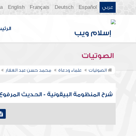
عربي
Español
Deutsch
Français
English
ia
الرئي
الصوتيات
الصوتيات
علماء ودعاة
محمد حسن عبد الغفار
شرح المنظومة البيقونية - الحديث المرفو