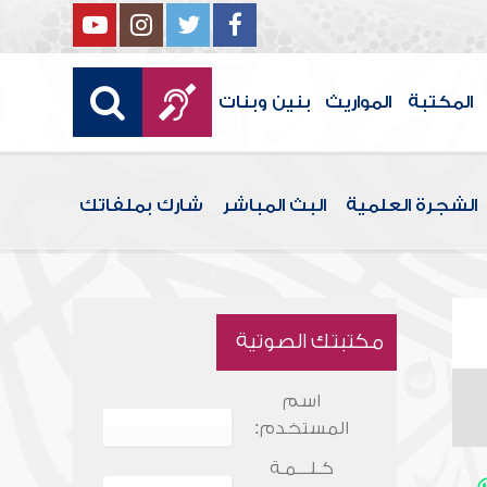
المكتبة
المواريث
بنين وبنات
الشجرة العلمية
البث المباشر
شارك بملفاتك
مكتبتك الصوتية
اسم
المستخدم:
كـلـــمـة