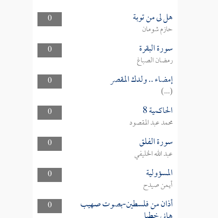
هل لى من توبة
0
حازم شومان
سورة البقرة
0
رمضان الصباغ
إمضاء .. ولدك المقصر
0
(...)
الحاكمية 8
0
محمد عبد المقصود
سورة الفلق
0
عبد الله الخليفي
المسؤولية
0
أيمن صيدح
أذان من فلسطين-بصوت صهيب
0
هاني خطبا