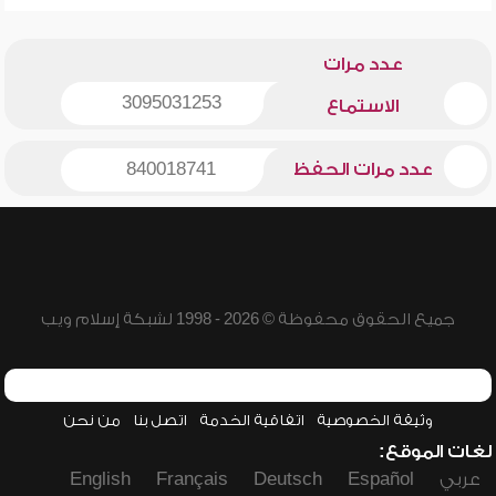
عدد مرات
3095031253
الاستماع
عدد مرات الحفظ
840018741
جميع الحقوق محفوظة © 2026 - 1998 لشبكة إسلام ويب
وثيقة الخصوصية
اتفاقية الخدمة
اتصل بنا
من نحن
لغات الموقع:
عربي
Español
Deutsch
Français
English