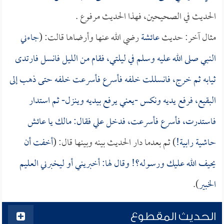
الحديث في الصحيحين، فهذا الحديث مرفوع .
مثال آخر: حديث
عائشة
رضي الله عنها وأرضاها قالت: (
جاءني
النبي صلى الله عليه وسلم في ليلتي، فقام من الليل فانسل فارتدى
ثيابه ثم خرج، فانسللت خلفه فأسرع فأسرعت خلفه حتى ذهب إلى
البقيع، فرفع يديه ونكس -يعني يرفع بيديه وينزل- ثم استدار
فاستدرت، فأسرع فأسرعت، فدخل علي فقال: مالك يا
عائش
حاشية رابية!
) ثم بعدما دار الحديث بينه وبينها قال: (
أخفت أن
يحيف الله عليك ورسوله؟! وقال لها: أخبريني أو ليخبرني العليم
الخبير
).
الحديث المقطوع