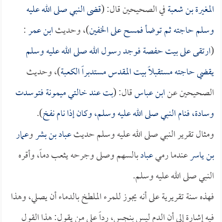
المغيرة بن شعبة
في الصحيحين قال: (
قضى النبي صلى الله عليه
وسلم حاجته ثم توضأ فمسح على الخفين
)، وحديث
ابن عمر
:
(
ارتقى على بيت
حفصة
فوجد رسول الله صلى الله عليه وسلم
يقضي حاجته مستقبلاً بيت المقدس مستدبراً الكعبة
)، وحديث
الصحيحين عن
ابن عباس
قال: (
بت عند خالتي
ميمونة
فتوسدت
وسادة، فنام النبي صلى الله عليه وسلم، وكان إذا نام نفخ
).
ومثال تقرير النبي صلى الله عليه وسلم حديث
عباد بن بشر
و
عمار
بن ياسر
عندما رمي
عباد
بالسهم وصلى وجرحه يثعب دماً، وأقره
النبي صلى الله عليه وسلم.
فهذه سنة تقريرية على أنه يجوز للمرء الملطخ بالدماء أن يصلي، وهذا
فيه إشارة إلى أن الدم ليس بنجس، رداً على من يقول: هذا القول