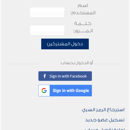
اسم
المستخدم:
كـلـــمـة
الـمـــــرور:
دخول المشتركين
أو الدخول بحساب
استرجاع الرمز السري
تسجيل عضو جديد