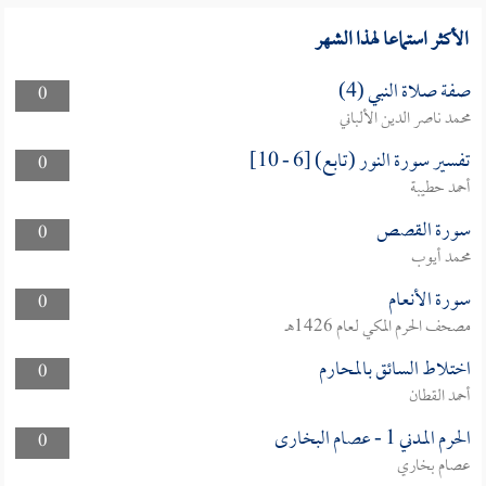
الأكثر استماعا لهذا الشهر
صفة صلاة النبي (4)
0
محمد ناصر الدين الألباني
تفسير سورة النور (تابع) [6 - 10]
0
أحمد حطيبة
سورة القصص
0
محمد أيوب
سورة الأنعام
0
مصحف الحرم المكي لعام 1426هـ
اختلاط السائق بالمحارم
0
أحمد القطان
الحرم المدني 1 - عصام البخارى
0
عصام بخاري