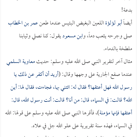
بدعة!
أيضاً
أبو لؤلؤة
اللعين البغيض البئيس عندما طعن
عمر بن الخطاب
صلى وجرحه يثعب دماً، و
ابن مسعود
يقول: كنا نصلي وثيابنا
ملطخة بالدماء.
مثال آخر لتقرير النبي صلى الله عليه وسلم: حديث
معاوية السلمي
عندما صفع الجارية على وجهها وقال: (
أريد أن أكفر عن ذلك يا
رسول الله فهل أعتقها؟ فقال له: ائتني بها، فجاءت، فقال لها: أين
الله؟ قالت: في السماء، قال: من أنا؟ قالت: أنت رسول الله، قال:
أعتقها فإنها مؤمنة
)، فأقرها النبي صلى الله عليه وسلم على قولها: الله
في السماء، فهذه سنة تقريرية على علو الله جل في علاه.