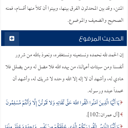
المتن، وقد بين المحدثون الفرق بينها، وبينوا أن كلاً منها أقسام، فمنه
الصحيح والضعيف والموضوع.
الحديث المرفوع
إن الحمد لله نحمده ونستعينه ونستغفره، ونعوذ بالله من شرور
أنفسنا ومن سيئات أعمالنا، من يهده الله فلا مضل له ومن يضلل فلا
هادي له، وأشهد أن لا إله إلا الله وحده لا شريك له، وأشهد أن
محمداً عبده ورسوله.
يَا أَيُّهَا الَّذِينَ آمَنُوا اتَّقُوا اللَّهَ حَقَّ تُقَاتِهِ وَلا تَمُوتُنَّ إِلَّا وَأَنْتُمْ مُسْلِمُونَ
[آل عمران:102].
يَا أَيُّهَا النَّاسُ اتَّقُوا رَبَّكُمُ الَّذِي خَلَقَكُمْ مِنْ نَفْسٍ وَاحِدَةٍ وَخَلَقَ مِنْهَا