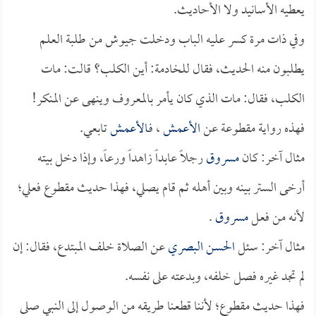
يعطيه الأسانيد ولا الأحاديث.
وفي ذات مرة كسر عليه الباب ودخلت جيوش من طلبة العلم
يطلبون منه الحديث، فقال للخادمة: أين الكلب؟ قالت: مات
الكلب، فقال: مات الذي كان يأمر بالمعروف وينهى عن المنكر!
فهذه رواية مقطوعة عن
الأعمش
، فـ
الأعمش
تابعي.
مثال آخر: كان
مسروق
رجلاً عابداً زاهداً ورعاً، وإذا دخل بيته
أرخى الستر بينه وبين أهله ثم قام يصلي، فهذا حديث مقطوع فعلي؛
لأنه من فعل
مسروق
.
مثال آخر: سئل
الحسن البصري
عن الصلاة خلف المبتدع، فقال: إن
لم تجد غيره فصل خلفه، وبدعته على نفسه.
فهذا حديث مقطوع؛ لأننا قطعنا طريقه من الوصول إلى النبي صلى