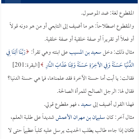
المقطوع لغة: ضد الموصول.
والمقطوع اصطلاحاً: هو ما أضيف إلى التابعي أو من هو دونه قولاً
أو فعلاً أو تقريراً أو صفة خلقية أو صفة خلقية.
مثال ذلك: دخل
سعيد بن المسيب
على ابنته وهي تقرأ:
رَبَّنَا آتِنَا فِي
الدُّنْيَا حَسَنَةً وَفِي الآخِرَةِ حَسَنَةً وَقِنَا عَذَابَ النَّارِ
[البقرة:201]
فقالت: يا أبت أما حسنة الآخرة فقد علمناها، فما هي حسنة الدنيا؟
فقال لها: الرجل الصالح للمرأة الصالحة.
فهذا القول أضيف إلى
سعيد
، فهو مقطوع قولي.
مثال آخر: كان
سليمان بن مهران الأعمش
شديداً على طلبة العلم،
فكان إذا جاءه طالب يطلب الحديث يرسل عليه كلباً عظيماً حتى لا