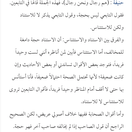
حنيفة
: (هم رجال ونحن رجال)، فهذه الجملة قالها في التابعين.
فقول التابعي ليس بحجة، وقول التابعي يذكر لا للاستناد
ولكن للاستئناس.
والفرق بين الاستناد والاستئناس: أن الاستناد حجة دامغة
للمخالف، أما الاستئناس فأبين لمن أناظره أنني لست وحيداً
فريداً، فتوجد بعض الأقوال تساندني أو بعض الأحاديث وإن
كانت ضعيفة؛ لأنها تحتمل الصحة احتمالاً ضعيفاً، فأنا أستأنس
بها حتى لا أقف أمام المناظر وحيداً فريداً، فأقوال التابعين تروى
للاستئناس لا للاستناد.
وأما أقوال الصحابة ففيها خلاف أصولي عريض، لكن الصحيح
الراجح أن قول الصاحب إذا لم يخالفه صاحب آخر فهو حجة.