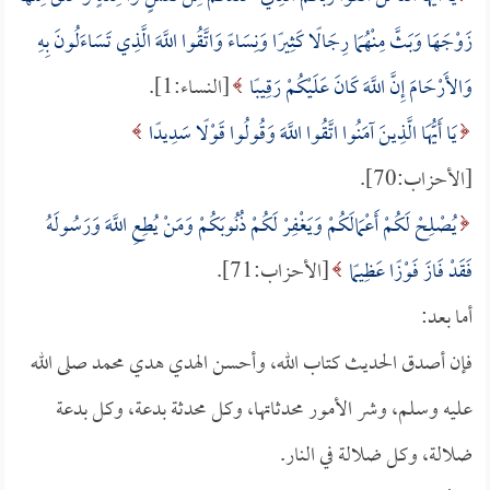
زَوْجَهَا وَبَثَّ مِنْهُمَا رِجَالًا كَثِيرًا وَنِسَاءً وَاتَّقُوا اللَّهَ الَّذِي تَسَاءَلُونَ بِهِ
وَالأَرْحَامَ إِنَّ اللَّهَ كَانَ عَلَيْكُمْ رَقِيبًا
[النساء:1].
يَا أَيُّهَا الَّذِينَ آمَنُوا اتَّقُوا اللَّهَ وَقُولُوا قَوْلًا سَدِيدًا
[الأحزاب:70].
يُصْلِحْ لَكُمْ أَعْمَالَكُمْ وَيَغْفِرْ لَكُمْ ذُنُوبَكُمْ وَمَنْ يُطِعِ اللَّهَ وَرَسُولَهُ
فَقَدْ فَازَ فَوْزًا عَظِيمًا
[الأحزاب:71].
أما بعد:
فإن أصدق الحديث كتاب الله، وأحسن الهدي هدي محمد صلى الله
عليه وسلم، وشر الأمور محدثاتها، وكل محدثة بدعة، وكل بدعة
ضلالة، وكل ضلالة في النار.