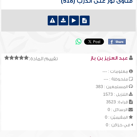
فتاوى نور على الدرب (518)
عبد العزيز بن باز
تقييم المادة:
معلومات : ---
ملحوظة : ---
المستمعين : 383
التنزيل : 1573
قراءة: 3523
الرسائل : 0
المقيميّن : 0
في خزائن : 0