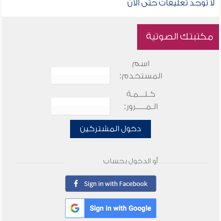
لا توجد تعليقات حتى الآن
مكتبتك الصوتية
اسم
المستخدم:
كـلـــمـة
الـمـــــرور:
دخول المشتركين
أو الدخول بحساب