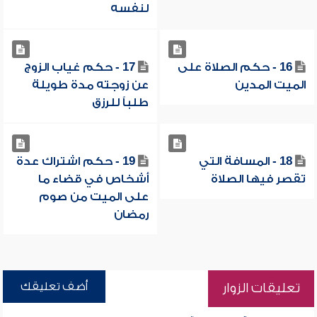
لنفسه
16 - حكم الصلاة على
17 - حكم غياب الزوج
الميت المدين
عن زوجته مدة طويلة
طلباً للرزق
18 - المسافة التي
19 - حكم اشتراك عدة
تقصر فيها الصلاة
أشخاص في قضاء ما
على الميت من صوم
رمضان
أضف تعليقك
تعليقات الزوار