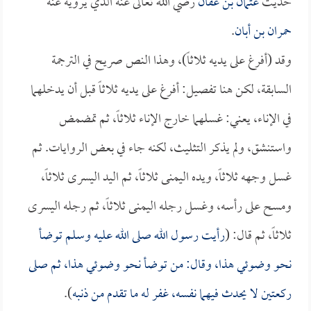
حديث
عثمان بن عفان
رضي الله تعالى عنه الذي يرويه عنه
حمران بن أبان
.
وقد (أفرغ على يديه ثلاثاً)، وهذا النص صريح في الترجمة
السابقة، لكن هنا تفصيل: أفرغ على يديه ثلاثاً قبل أن يدخلهما
في الإناء، يعني: غسلهما خارج الإناء ثلاثاً، ثم تمضمض
واستنشق، ولم يذكر التثليث، لكنه جاء في بعض الروايات. ثم
غسل وجهه ثلاثاً، ويده اليمنى ثلاثاً، ثم اليد اليسرى ثلاثاً،
ومسح على رأسه، وغسل رجله اليمنى ثلاثاً، ثم رجله اليسرى
ثلاثاً، ثم قال: (
رأيت رسول الله صلى الله عليه وسلم توضأ
نحو وضوئي هذا، وقال: من توضأ نحو وضوئي هذا، ثم صلى
ركعتين لا يحدث فيهما نفسه، غفر له ما تقدم من ذنبه
).