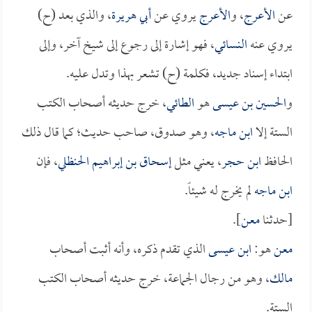
عن
الأعرج
، و
الأعرج
يروي عن
أبي هريرة
، والذي بعد (ح)
يروي عنه
النسائي
، فهو إشارة إلى رجوع إلى شيخ آخر، وإلى
ابتداء إسناد جديد، فكلمة (ح) تشعر بهذا وتدل عليه.
و
الحسين بن عيسى
هو
الطائي
، خرج حديثه أصحاب الكتب
الستة إلا
ابن ماجه
، وهو صدوق، صاحب حديث؛ كما قال ذلك
الحافظ
ابن حجر
، يعني مثل
إسحاق بن إبراهيم الحنظلي
، فإن
ابن ماجه
لم يخرج له شيئاً.
[حدثنا
معن
].
معن
هو:
ابن عيسى
الذي تقدم ذكره، وأنه أثبت أصحاب
مالك
، وهو من رجال الجماعة، خرج حديثه أصحاب الكتب
الستة.