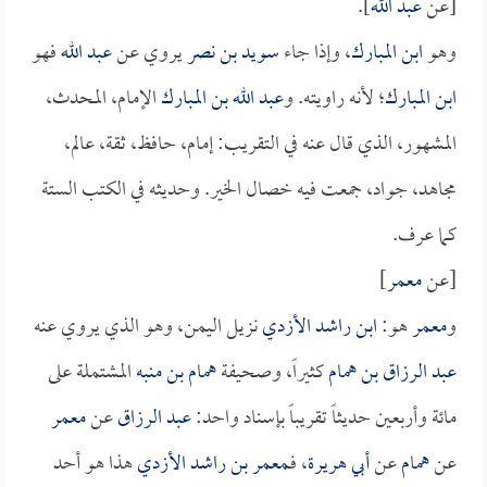
[عن
عبد الله
].
وهو
ابن المبارك
، وإذا جاء
سويد بن نصر
يروي عن
عبد الله
فهو
ابن المبارك
؛ لأنه راويته. و
عبد الله بن المبارك
الإمام، المحدث،
المشهور، الذي قال عنه في التقريب: إمام، حافظ، ثقة، عالم،
مجاهد، جواد، جمعت فيه خصال الخير. وحديثه في الكتب الستة
كما عرف.
[عن
معمر
]
و
معمر
هو:
ابن راشد الأزدي
نزيل اليمن، وهو الذي يروي عنه
عبد الرزاق بن همام
كثيراً، وصحيفة
همام بن منبه
المشتملة على
مائة وأربعين حديثاً تقريباً بإسناد واحد:
عبد الرزاق
عن
معمر
عن
همام
عن
أبي هريرة
، فـ
معمر بن راشد الأزدي
هذا هو أحد