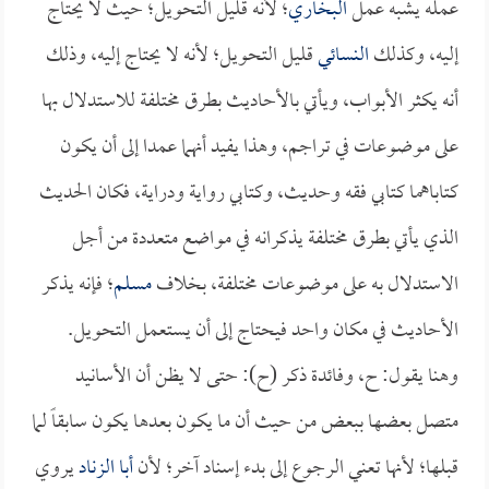
عمله يشبه عمل
البخاري
؛ لأنه قليل التحويل؛ حيث لا يحتاج
إليه، وكذلك
النسائي
قليل التحويل؛ لأنه لا يحتاج إليه، وذلك
أنه يكثر الأبواب، ويأتي بالأحاديث بطرق مختلفة للاستدلال بها
على موضوعات في تراجم، وهذا يفيد أنهما عمدا إلى أن يكون
كتاباهما كتابي فقه وحديث، وكتابي رواية ودراية، فكان الحديث
الذي يأتي بطرق مختلفة يذكرانه في مواضع متعددة من أجل
الاستدلال به على موضوعات مختلفة، بخلاف
مسلم
؛ فإنه يذكر
الأحاديث في مكان واحد فيحتاج إلى أن يستعمل التحويل.
وهنا يقول: ح، وفائدة ذكر (ح): حتى لا يظن أن الأسانيد
متصل بعضها ببعض من حيث أن ما يكون بعدها يكون سابقاً لما
قبلها؛ لأنها تعني الرجوع إلى بدء إسناد آخر؛ لأن
أبا الزناد
يروي