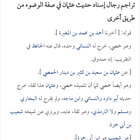
تراجم رجال إسناد حديث عثمان في صفة الوضوء من
طريق أخرى
قوله: [ أخبرنا
أحمد بن محمد بن المغيرة
].
وهو حمصي، خرج له
النسائي
وحده، قال عنه
الحافظ
في
التقريب: إنه صدوق.
[ عن
عثمان بن سعيد بن كثير بن دينار الحمصي
].
وهو أيضاً حمصي كما أن تلميذه حمصي، و
عثمان
هذا ثقة، خرج
حديثه
أبو داود
و
النسائي
و
ابن ماجه
، ولم يخرج له
البخاري
و
مسلم
ولا
الترمذي
، وهو ثقة، عابد، ويروي عن شيخه
شعيب
بن أبي حمزة
.
[عن
شعيب
هو
ابن أبي حمزة
].