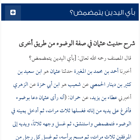
بأي اليدين يتمضمض؟
شرح حديث عثمان في صفة الوضوء من طريق أخرى
قال المصنف رحمه الله تعالى: [بأي اليدين يتمضمض؟
أخبرنا
أحمد بن محمد بن المغيرة
حدثنا
عثمان
هو
ابن سعيد بن
كثير بن دينار الحمصي
عن
شعيب
هو
ابن أبي حمزة
عن
الزهري
أخبرني
عطاء بن يزيد
، عن
حمران
: (
أنه رأى
عثمان
دعا بوضوء
فأفرغ على يديه من إنائه فغسلها ثلاث مرات، ثم أدخل يمينه في
الوضوء فتمضمض واستنشق، ثم غسل وجهه ثلاثاً، ويديه إلى
المرفقين ثلاث مرات، ثم مسح برأسه، ثم غسل كل رجل من