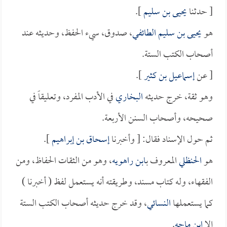
[ حدثنا
يحيى بن سليم
].
هو
يحيى بن سليم الطائفي
، صدوق، سيء الحفظ، وحديثه عند
أصحاب الكتب الستة.
[ عن
إسماعيل بن كثير
].
وهو ثقة، خرج حديثه
البخاري
في الأدب المفرد، وتعليقاً في
صحيحه، وأصحاب السنن الأربعة.
ثم حول الإسناد فقال: [ وأخبرنا
إسحاق بن إبراهيم
].
هو
الحنظلي
المعروف ب
ابن راهويه
، وهو من الثقات الحفاظ، ومن
الفقهاء، وله كتاب مسند، وطريقته أنه يستعمل لفظ ( أخبرنا )
كما يستعملها
النسائي
، وقد خرج حديثه أصحاب الكتب الستة
إلا
ابن ماجه
.