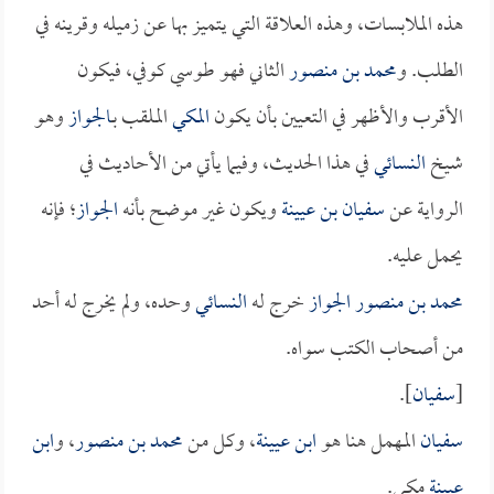
هذه الملابسات، وهذه العلاقة التي يتميز بها عن زميله وقرينه في
الطلب. و
محمد بن منصور
الثاني فهو طوسي كوفي، فيكون
الأقرب والأظهر في التعيين بأن يكون
المكي
الملقب بـ
الجواز
وهو
شيخ
النسائي
في هذا الحديث، وفيما يأتي من الأحاديث في
الرواية عن
سفيان بن عيينة
ويكون غير موضح بأنه
الجواز
؛ فإنه
يحمل عليه.
محمد بن منصور الجواز
خرج له
النسائي
وحده، ولم يخرج له أحد
من أصحاب الكتب سواه.
[
سفيان
].
سفيان
المهمل هنا هو
ابن عيينة
، وكل من
محمد بن منصور
، و
ابن
عيينة
مكي.