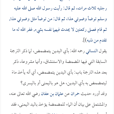
رجليه ثلاث مرات، ثم قال: رأيت رسول الله صلى الله عليه
وسلم توضأ وضوئي هذا، ثم قال: من توضأ مثل وضوئي هذا,
ثم قام فصلى ركعتين لا يحدث فيهما نفسه بشيء, غفر الله له ما
تقدم من ذنبه
)].
يقول
النسائي
رحمه الله: بأي اليدين يتمضمض، لما ذكر الترجمة
السابقة التي فيها المضمضة والاستنشاق، وأنها مشروعة، ذكر
بعد هذه الترجمة باب: بأي اليدين يتمضمض، أي أنه يأخذ ماءً
ليتمضمض به بأي اليدين، هل هو باليمنى أو باليسرى؟
وقد أورد حديث
حمران
عن
عثمان بن عفان
رضي الله تعالى عنه،
والمشتمل على بيان أن الماء للمضمضة يؤخذ باليد اليمنى، فقد