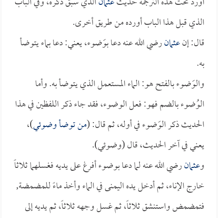
أورد تحت هذه الترجمة حديث
عثمان
الذي سبق ذكره، وفي الباب
الذي قبل هذا الباب أورده من طريق أخرى.
قال: إن
عثمان
رضي الله عنه دعا بوَضوء، يعني: دعا بماء يتوضأ
به.
والوَضوء بالفتح هو: الماء المستعمل الذي يتوضأ به. وأما
الوُضوء بالضم فهو: فعل الوضوء، فقد جاء ذكر اللفظين في هذا
الحديث ذكر الوَضوء في أوله، ثم قال: (
من توضأ وضوئي
)،
يعني في آخر الحديث، قال (وضوئي).
و
عثمان
رضي الله عنه لما دعا بوضوء أفرغ على يديه فغسلهما ثلاثاً
خارج الإناء، ثم أدخل يده اليمنى في الماء وأخذ ماءً للمضمضة,
فتمضمض واستنشق ثلاثاً، ثم غسل وجهه ثلاثاً، ثم يديه إلى