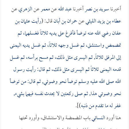
أخبرنا
سويد بن نصر
أخبرنا
عبد الله
عن
معمر
عن
الزهري
عن
عطاء بن يزيد الليثي
عن
حمران بن أبان
قال: (
رأيت
عثمان بن
عفان
رضي الله عنه توضأ فأفرغ على يديه ثلاثاً فغسلهما، ثم
تمضمض واستنشق، ثم غسل وجهه ثلاثاً، ثم غسل يديه اليمنى
إلى المرفق ثلاثاً, ثم اليسرى مثل ذلك، ثم مسح برأسه، ثم غسل
قدمه اليمنى ثلاثاً ثم اليسرى مثل ذلك، ثم قال: رأيت رسول
الله صلى الله عليه وسلم توضأ نحو وضوئي, ثم قال: من توضأ
نحو وضوئي هذا, ثم صلى ركعتين لا يحدث نفسه فيهما بشيء,
غفر له ما تقدم من ذنبه
)].
هنا أورد
النسائي
باب المضمضة والاستنشاق، وأورد تحتها