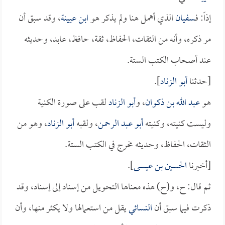
إذاً: فـ
سفيان
الذي أهمل هنا ولم يذكر هو
ابن عيينة
، وقد سبق أن
مر ذكره، وأنه من الثقات، الحفاظ، ثقة، حافظ، عابد، وحديثه
عند أصحاب الكتب الستة.
[حدثنا
أبو الزناد
].
هو
عبد الله بن ذكوان
، و
أبو الزناد
لقب على صورة الكنية
وليست كنيته، وكنيته
أبو عبد الرحمن
، ولقبه
أبو الزناد
، وهو من
الثقات، الحفاظ، وحديثه مخرج في الكتب الستة.
[أخبرنا
الحسين بن عيسى
].
ثم قال: ح، و(ح) هذه معناها التحويل من إسناد إلى إسناد، وقد
ذكرت فيما سبق أن
النسائي
يقل من استعمالها ولا يكثر منها، وأن