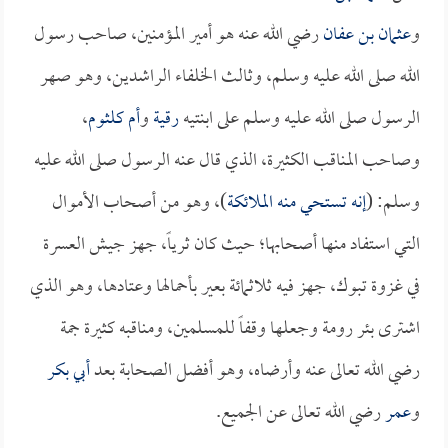
و
عثمان بن عفان
رضي الله عنه هو أمير المؤمنين، صاحب رسول
الله صلى الله عليه وسلم، وثالث الخلفاء الراشدين، وهو صهر
الرسول صلى الله عليه وسلم على ابنتيه
رقية
و
أم كلثوم
،
وصاحب المناقب الكثيرة، الذي قال عنه الرسول صلى الله عليه
وسلم: (
إنه تستحي منه الملائكة
)، وهو من أصحاب الأموال
التي استفاد منها أصحابها؛ حيث كان ثرياً، جهز جيش العسرة
في غزوة تبوك، جهز فيه ثلاثمائة بعير بأحمالها وعتادها، وهو الذي
اشترى بئر رومة وجعلها وقفاً للمسلمين، ومناقبه كثيرة جمة
رضي الله تعالى عنه وأرضاه، وهو أفضل الصحابة بعد
أبي بكر
و
عمر
رضي الله تعالى عن الجميع.