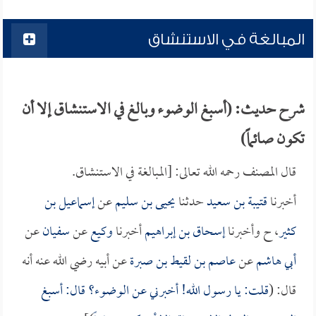
المبالغة في الاستنشاق
شرح حديث: (أسبغ الوضوء وبالغ في الاستنشاق إلا أن
تكون صائماً)
قال المصنف رحمه الله تعالى: [المبالغة في الاستنشاق.
أخبرنا
قتيبة بن سعيد
حدثنا
يحيى بن سليم
عن
إسماعيل بن
كثير
، ح وأخبرنا
إسحاق بن إبراهيم
أخبرنا
وكيع
عن
سفيان
عن
أبي هاشم
عن
عاصم بن لقيط بن صبرة
عن أبيه رضي الله عنه أنه
قال: (
قلت: يا رسول الله! أخبرني عن الوضوء؟ قال: أسبغ