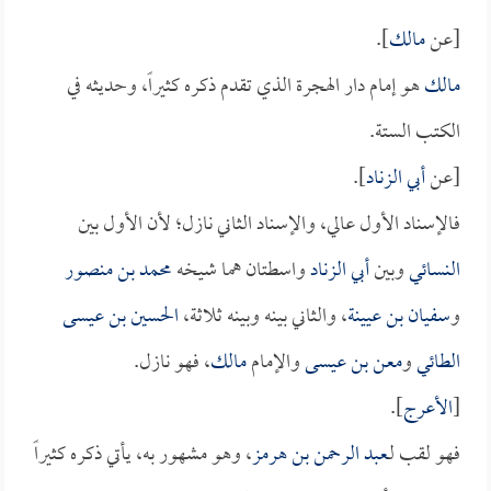
[عن
مالك
].
مالك
هو إمام دار الهجرة الذي تقدم ذكره كثيراً، وحديثه في
الكتب الستة.
[عن
أبي الزناد
].
فالإسناد الأول عالي، والإسناد الثاني نازل؛ لأن الأول بين
النسائي
وبين
أبي الزناد
واسطتان هما شيخه
محمد بن منصور
و
سفيان بن عيينة
، والثاني بينه وبينه ثلاثة،
الحسين بن عيسى
الطائي
و
معن بن عيسى
والإمام
مالك
، فهو نازل.
[
الأعرج
].
فهو لقب لـ
عبد الرحمن بن هرمز
، وهو مشهور به، يأتي ذكره كثيراً