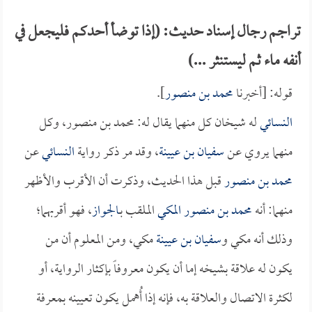
تراجم رجال إسناد حديث: (إذا توضأ أحدكم فليجعل في
أنفه ماء ثم ليستنثر ...)
قوله: [أخبرنا
محمد بن منصور
].
النسائي
له شيخان كل منهما يقال له: محمد بن منصور، وكل
منهما يروي عن
سفيان بن عيينة
، وقد مر ذكر رواية
النسائي
عن
محمد بن منصور
قبل هذا الحديث، وذكرت أن الأقرب والأظهر
منهما: أنه
محمد بن منصور المكي
الملقب بـ
الجواز
، فهو أقربهما؛
وذلك أنه مكي و
سفيان بن عيينة
مكي، ومن المعلوم أن من
يكون له علاقة بشيخه إما أن يكون معروفاً بإكثار الرواية، أو
لكثرة الاتصال والعلاقة به، فإنه إذا أُهمل يكون تعيينه بمعرفة