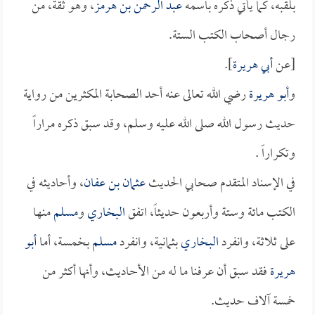
بلقبه، كما يأتي ذكره باسمه
عبد الرحمن بن هرمز
، وهو ثقة، من
رجال أصحاب الكتب الستة.
[عن
أبي هريرة
].
و
أبو هريرة
رضي الله تعالى عنه أحد الصحابة المكثرين من رواية
حديث رسول الله صلى الله عليه وسلم، وقد سبق ذكره مراراً
وتكراراً .
في الإسناد المتقدم صحابي الحديث
عثمان بن عفان
، وأحاديثه في
الكتب مائة وستة وأربعون حديثاً، اتفق
البخاري
و
مسلم
منها
على ثلاثة، وانفرد
البخاري
بثمانية، وانفرد
مسلم
بخمسة، أما
أبو
هريرة
فقد سبق أن عرفنا ما له من الأحاديث، وأنها أكثر من
خمسة آلاف حديث.