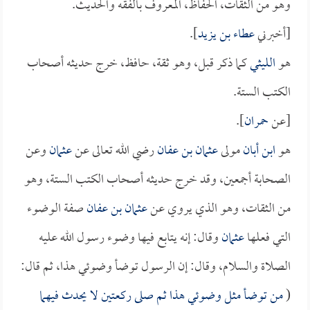
وهو من الثقات، الحفاظ، المعروف بالفقه والحديث.
[أخبرني
عطاء بن يزيد
].
هو
الليثي
كما ذكر قبل، وهو ثقة، حافظ، خرج حديثه أصحاب
الكتب الستة.
[عن
حمران
].
هو
ابن أبان
مولى
عثمان بن عفان
رضي الله تعالى عن
عثمان
وعن
الصحابة أجمعين، وقد خرج حديثه أصحاب الكتب الستة، وهو
من الثقات، وهو الذي يروي عن
عثمان بن عفان
صفة الوضوء
التي فعلها
عثمان
وقال: إنه يتابع فيها وضوء رسول الله عليه
الصلاة والسلام، وقال: إن الرسول توضأ وضوئي هذا، ثم قال:
(
من توضأ مثل وضوئي هذا ثم صلى ركعتين لا يحدث فيهما