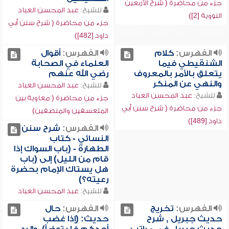
جزء من محاضرة ( شرح الأربعين
للشيخ:
عبد المحسن العباد
النووية [2])
جزء من محاضرة ( شرح سنن أبي
داود [482])
الفهرس:
كلام
الفهرس:
أقوال
الشنقيطي فيما
العلماء في الصحابة
يتعلق بالأمر بالمعروف
رضي الله عنهم
والنهي عن المنكر
للشيخ:
عبد المحسن العباد
للشيخ:
عبد المحسن العباد
جزء من محاضرة ( معاوية بين
جزء من محاضرة ( شرح سنن أبي
المتعسفين والمنصفين)
داود [489])
الفهرس:
شرح سنن
النسائي - كتاب
الطهارة - (باب السواك إذا
قام من الليل) إلى (باب
هل يستاك الإمام بحضرة
رعيته؟)
للشيخ:
عبد المحسن العباد
الفهرس:
تخريج
الفهرس:
حال
حديث جبريل , شرح
حديث: (إذا غضب