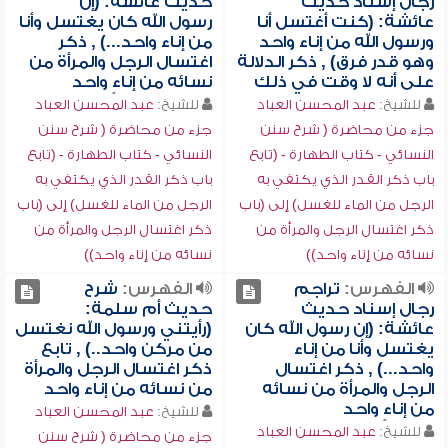
رجال إسناد حديث
حديث عائشة: (إن
عائشة: (كنت أغتسل أنا
رسول الله كان يغتسل وأنا
ورسول الله من إناء واحد
من إناء واحد...) , ذكر
وهو قدر فرق) , ذكر الدلالة
اغتسال الرجل والمرأة من
على أنه لا وقت في ذلك
نسائه من إناءٍ واحد
للشيخ:
عبد المحسن العباد
للشيخ:
عبد المحسن العباد
جزء من محاضرة ( شرح سنن
جزء من محاضرة ( شرح سنن
النسائي - كتاب الطهارة - (تابع
النسائي - كتاب الطهارة - (تابع
باب ذكر القدر الذي يكتفي به
باب ذكر القدر الذي يكتفي به
الرجل من الماء للغسل) إلى (باب
الرجل من الماء للغسل) إلى (باب
ذكر اغتسال الرجل والمرأة من
ذكر اغتسال الرجل والمرأة من
نسائه من إناء واحد))
نسائه من إناء واحد))
الفهرس:
تراجم
الفهرس:
شرح
رجال إسناد حديث
حديث أم سلمة:
عائشة: (إن رسول الله كان
(رأيتني ورسول الله نغتسل
يغتسل وأنا من إناء
من مركن واحد..) , تابع
واحد...) , ذكر اغتسال
ذكر اغتسال الرجل والمرأة
الرجل والمرأة من نسائه
من نسائه من إناء واحد
من إناءٍ واحد
للشيخ:
عبد المحسن العباد
للشيخ:
عبد المحسن العباد
جزء من محاضرة ( شرح سنن