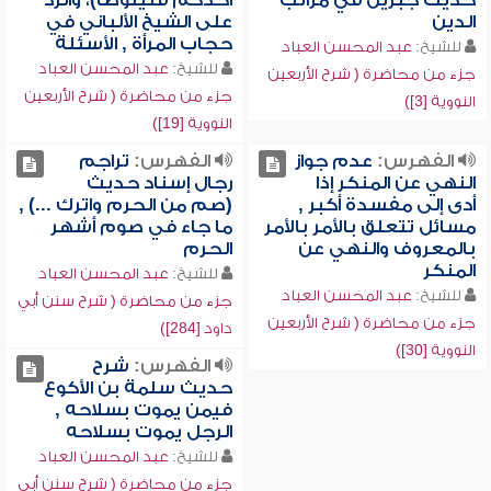
حديث جبريل في مراتب
أحدكم فليتوضأ)، والرد
الدين
على الشيخ الألباني في
حجاب المرأة , الأسئلة
للشيخ:
عبد المحسن العباد
للشيخ:
عبد المحسن العباد
جزء من محاضرة ( شرح الأربعين
جزء من محاضرة ( شرح الأربعين
النووية [3])
النووية [19])
الفهرس:
عدم جواز
الفهرس:
تراجم
النهي عن المنكر إذا
رجال إسناد حديث
أدى إلى مفسدة أكبر ,
(صم من الحرم واترك ...) ,
مسائل تتعلق بالأمر بالأمر
ما جاء في صوم أشهر
بالمعروف والنهي عن
الحرم
المنكر
للشيخ:
عبد المحسن العباد
للشيخ:
عبد المحسن العباد
جزء من محاضرة ( شرح سنن أبي
جزء من محاضرة ( شرح الأربعين
داود [284])
النووية [30])
الفهرس:
شرح
حديث سلمة بن الأكوع
فيمن يموت بسلاحه ,
الرجل يموت بسلاحه
للشيخ:
عبد المحسن العباد
جزء من محاضرة ( شرح سنن أبي