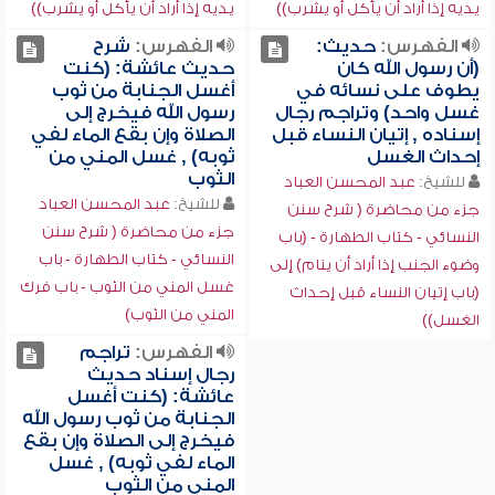
يديه إذا أراد أن يأكل أو يشرب))
يديه إذا أراد أن يأكل أو يشرب))
الفهرس:
حديث:
الفهرس:
شرح
(أن رسول الله كان
حديث عائشة: (كنت
يطوف على نسائه في
أغسل الجنابة من ثوب
غسل واحد) وتراجم رجال
رسول الله فيخرج إلى
إسناده , إتيان النساء قبل
الصلاة وإن بقع الماء لفي
إحداث الغسل
ثوبه) , غسل المني من
الثوب
للشيخ:
عبد المحسن العباد
للشيخ:
عبد المحسن العباد
جزء من محاضرة ( شرح سنن
جزء من محاضرة ( شرح سنن
النسائي - كتاب الطهارة - (باب
النسائي - كتاب الطهارة - باب
وضوء الجنب إذا أراد أن ينام) إلى
غسل المني من الثوب - باب فرك
(باب إتيان النساء قبل إحداث
المني من الثوب)
الغسل))
الفهرس:
تراجم
رجال إسناد حديث
عائشة: (كنت أغسل
الجنابة من ثوب رسول الله
فيخرج إلى الصلاة وإن بقع
الماء لفي ثوبه) , غسل
المني من الثوب