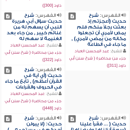
داود [300])
الفهرس:
شرح
الفهرس:
شرح
حديث (أعجزتم إذ
حديث سؤال أبي هريرة
بعثت رجلاً منكم فلم
النبي أن يسهم له من
يمض لأمري أن تجعلوا
غنائم خيبر , من جاء بعد
مكانه من يمضي لأمري) ,
الغنيمة لا سهم له
ما جاء في الطاعة
للشيخ:
عبد المحسن العباد
للشيخ:
عبد المحسن العباد
جزء من محاضرة ( شرح سنن أبي
جزء من محاضرة ( شرح سنن أبي
داود [322])
داود [311])
الفهرس:
شرح
حديث (أي آية في
القرآن أعظم) , تابع ما جاء
في الحروف والقراءات
للشيخ:
عبد المحسن العباد
جزء من محاضرة ( شرح سنن أبي
داود [448])
الفهرس:
شرح
الفهرس:
شرح
حديث ( ... فقرأ علينا
حديث: (لا يبولن
(سورة أنزلناها وفرضناها)
أحدكم في مستحمه ...) ,