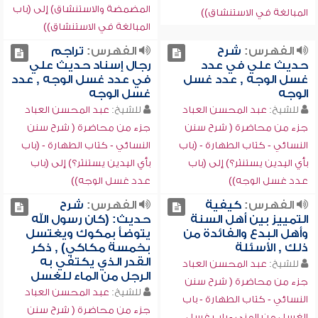
المضمضة والاستنشاق) إلى (باب
المبالغة في الاستنشاق))
المبالغة في الاستنشاق))
الفهرس:
شرح
الفهرس:
تراجم
حديث علي في عدد
رجال إسناد حديث علي
غسل الوجه , عدد غسل
في عدد غسل الوجه , عدد
الوجه
غسل الوجه
للشيخ:
عبد المحسن العباد
للشيخ:
عبد المحسن العباد
جزء من محاضرة ( شرح سنن
جزء من محاضرة ( شرح سنن
النسائي - كتاب الطهارة - (باب
النسائي - كتاب الطهارة - (باب
بأي اليدين يستنثر؟) إلى (باب
بأي اليدين يستنثر؟) إلى (باب
عدد غسل الوجه))
عدد غسل الوجه))
الفهرس:
كيفية
الفهرس:
شرح
التمييز بين أهل السنة
حديث: (كان رسول الله
وأهل البدع والفائدة من
يتوضأ بمكوك ويغتسل
ذلك , الأسئلة
بخمسة مكاكي) , ذكر
القدر الذي يكتفي به
للشيخ:
عبد المحسن العباد
الرجل من الماء للغسل
جزء من محاضرة ( شرح سنن
للشيخ:
عبد المحسن العباد
النسائي - كتاب الطهارة - باب
جزء من محاضرة ( شرح سنن
الغسل من المني - باب غسل