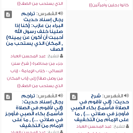
الذي يستحب من الصف))
كانوا رجلين وامرأتين))
الفهرس:
تراجم
رجال إسناد حديث
البراء بن عازب: (كنا إذا
صلينا خلف رسول الله
أحببت أن أكون عن يمينه)
, المكان الذي يستحب من
الصف
للشيخ:
عبد المحسن العباد
جزء من محاضرة ( شرح سنن
النسائي - كتاب الإمامة - (باب
من وصل صفاً) إلى (باب المكان
الذي يستحب من الصف))
الفهرس:
شرح
الفهرس:
تراجم
حديث: (إني لأقوم في
رجال إسناد حديث:
الصلاة فأسمع بكاء الصبي
(إني لأقوم في الصلاة
فأوجز في صلاتي ...) , ما
فأسمع بكاء الصبي فأوجز
على الإمام من التخفيف
في صلاتي ...) , ما على
الإمام من التخفيف
للشيخ:
عبد المحسن العباد
للشيخ:
عبد المحسن العباد