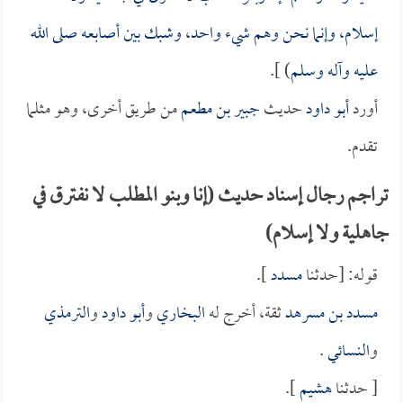
إسلام، وإنما نحن وهم شيء واحد، وشبك بين أصابعه صلى الله
عليه وآله وسلم
) ].
أورد
أبو داود
حديث
جبير بن مطعم
من طريق أخرى، وهو مثلما
تقدم.
تراجم رجال إسناد حديث (إنا وبنو المطلب لا نفترق في
جاهلية ولا إسلام)
قوله: [حدثنا
مسدد
].
مسدد بن مسرهد
ثقة، أخرج له
البخاري
و
أبو داود
و
الترمذي
و
النسائي
.
[ حدثنا
هشيم
].