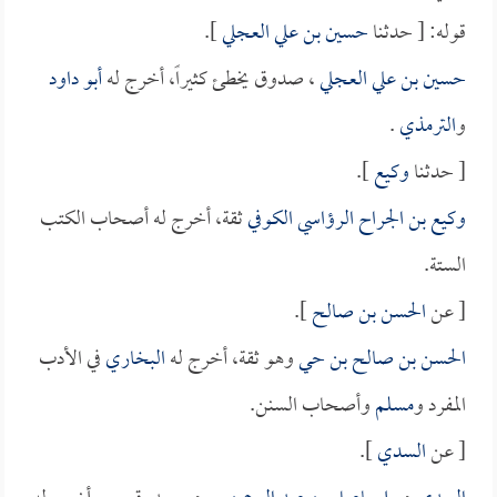
قوله: [ حدثنا
حسين بن علي العجلي
].
حسين بن علي العجلي
، صدوق يخطئ كثيراً، أخرج له
أبو داود
و
الترمذي
.
[ حدثنا
وكيع
].
وكيع بن الجراح الرؤاسي الكوفي
ثقة، أخرج له أصحاب الكتب
الستة.
[ عن
الحسن بن صالح
].
الحسن بن صالح بن حي
وهو ثقة، أخرج له
البخاري
في الأدب
المفرد و
مسلم
وأصحاب السنن.
[ عن
السدي
].