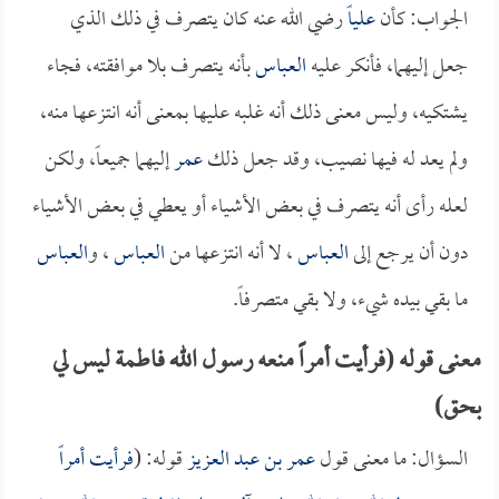
الجواب: كأن
علياً
رضي الله عنه كان يتصرف في ذلك الذي
جعل إليهما، فأنكر عليه
العباس
بأنه يتصرف بلا موافقته، فجاء
يشتكيه، وليس معنى ذلك أنه غلبه عليها بمعنى أنه انتزعها منه،
ولم يعد له فيها نصيب، وقد جعل ذلك
عمر
إليهما جميعاً، ولكن
لعله رأى أنه يتصرف في بعض الأشياء أو يعطي في بعض الأشياء
دون أن يرجع إلى
العباس
، لا أنه انتزعها من
العباس
، و
العباس
ما بقي بيده شيء، ولا بقي متصرفاً.
معنى قوله (فرأيت أمراً منعه رسول الله فاطمة ليس لي
بحق)
السؤال: ما معنى قول
عمر بن عبد العزيز
قوله: (
فرأيت أمراً