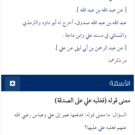
[ عن
عبد الله بن عبد الله
].
عبد الله بن عبد الله
صدوق، أخرج له
أبو داود
و
الترمذي
و
النسائي
في مسند
علي
و
ابن ماجة
.
[ عن
عبد الرحمن بن أبي ليلى
عن
علي
].
مر ذكرهما.
الأسئلة
معنى قوله (فغلبه علي على الصدقة)
السؤال: ما معنى قوله: فدفعها
عمر
إلى
علي
و
عباس
رضي الله
عنهم فغلبه
علي
عليها؟