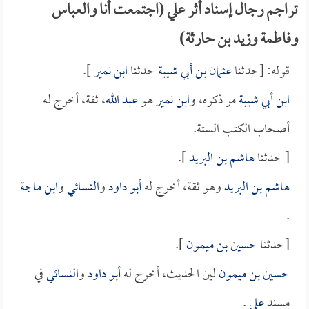
تراجم رجال إسناد أثر علي (اجتمعت أنا والعباس
وفاطمة وزيد بن حارثة)
قوله: [حدثنا
عثمان بن أبي شيبة
حدثنا
ابن نمير
].
ابن أبي شيبة
مر ذكره، و
ابن نمير
هو
عبد الله
، ثقة، أخرج له
أصحاب الكتب الستة.
[ حدثنا
هاشم بن البريد
].
هاشم بن البريد
وهو ثقة، أخرج له
أبو داود
و
النسائي
و
ابن ماجة
.
[حدثنا
حسين بن ميمون
].
حسين بن ميمون
لين الحديث، أخرج له
أبو داود
و
النسائي
في
مسند
علي
.