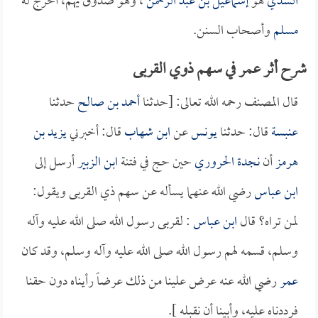
السدي
هو
إسماعيل بن عبد الرحمن
، وهو صدوق يهم، أخرج له
مسلم
وأصحاب السنن.
شرح أثر عمر في سهم ذوي القربى
قال المصنف رحمه الله تعالى: [حدثنا
أحمد بن صالح
حدثنا
عنبسة
قال: حدثنا
يونس
عن
ابن شهاب
قال: أخبرني
يزيد بن
هرمز
أن
نجدة الحروري
حين حج في فتنة
ابن الزبير
أرسل إلى
ابن عباس
رضي الله عنهما يسأله عن سهم ذي القربى ويقول:
لمن تراه؟ قال
ابن عباس
: لقربى رسول الله صلى الله عليه وآله
وسلم، قسمه لهم رسول الله صلى الله عليه وآله وسلم، وقد كان
عمر
رضي الله عنه عرض علينا من ذلك عرضاً رأيناه دون حقنا
فرددناه عليه، وأبينا أن نقبله ].