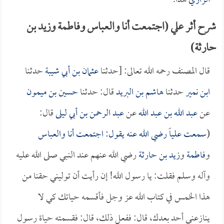
الرازي
هذا.
شرح أثر علي (اجتمعت أنا والعباس وفاطمة وزيد بن
حارثة)
قال المصنف رحمه الله تعالى: [حدثنا
عثمان بن أبي شيبة
حدثنا
ابن نمير
حدثنا
هاشم بن البريد
قال: حدثنا
حسين بن ميمون
عن
عبد الله بن عبد الله
عن
عبد الرحمن بن أبي ليلى
قال:
(
سمعت
علياً
رضي الله عنه يقول: اجتمعت أنا و
العباس
و
فاطمة
و
زيد بن حارثة
رضي الله عنهم عند النبي صلى الله عليه
وآله وسلم فقلت: يا رسول الله! إن رأيت أن توليني حقنا من
هذا الخمس في كتاب الله عز وجل فأقسمه حياتك كي لا
ينازعني أحد بعدك، قال: ففعل ذلك، قال: فقسمته حياة رسول