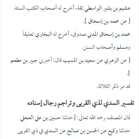
هشيم بن بشير الواسطي
ثقة، أخرج له أصحاب الكتب الستة.
[ عن
محمد بن إسحاق
].
محمد بن إسحاق المدني
صدوق، أخرج له
البخاري
تعليقاً
و
مسلم
وأصحاب السنن.
[ عن
الزهري
عن
سعيد بن المسيب
قال: أخبرني
جبير بن مطعم
].
قد مر ذكر الثلاثة.
تفسير السدي لذي القربى وتراجم رجال إسناده
قال المصنف رحمه الله تعالى: [حدثنا
حسين بن علي العجلي
حدثنا
وكيع
عن
الحسن بن صالح
عن
السدي
في ذي القربى