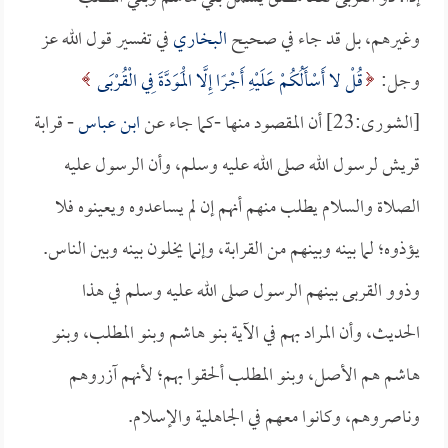
وغيرهم، بل قد جاء في صحيح
البخاري
في تفسير قول الله عز
وجل:
قُلْ لا أَسْأَلُكُمْ عَلَيْهِ أَجْرًا إِلَّا الْمَوَدَّةَ فِي الْقُرْبَى
[الشورى:23] أن المقصود منها -كما جاء عن
ابن عباس
- قرابة
قريش لرسول الله صلى الله عليه وسلم، وأن الرسول عليه
الصلاة والسلام يطلب منهم أنهم إن لم يساعدوه ويعينوه فلا
يؤذوه؛ لما بينه وبينهم من القرابة، وإنما يخلون بينه وبين الناس.
وذوو القربى بينهم الرسول صلى الله عليه وسلم في هذا
الحديث، وأن المراد بهم في الآية بنو هاشم وبنو المطلب، وبنو
هاشم هم الأصل، وبنو المطلب ألحقوا بهم؛ لأنهم آزروهم
وناصروهم، وكانوا معهم في الجاهلية والإسلام.