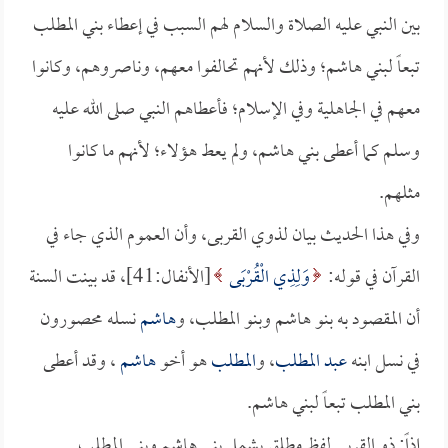
بين النبي عليه الصلاة والسلام لهم السبب في إعطاء بني المطلب
تبعاً لبني هاشم؛ وذلك لأنهم تحالفوا معهم، وناصروهم، وكانوا
معهم في الجاهلية وفي الإسلام؛ فأعطاهم النبي صلى الله عليه
وسلم كما أعطى بني هاشم، ولم يعط هؤلاء؛ لأنهم ما كانوا
مثلهم.
وفي هذا الحديث بيان لذوي القربى، وأن العموم الذي جاء في
القرآن في قوله:
وَلِذِي الْقُرْبَى
[الأنفال:41]، قد بينت السنة
أن المقصود به بنو هاشم وبنو المطلب، و
هاشم
نسله محصورون
في نسل ابنه
عبد المطلب
، و
المطلب
هو أخو
هاشم
، وقد أعطى
بني المطلب تبعاً لبني هاشم.
إذاً: ذو القربى لفظ مطلق يشمل بني هاشم وبني المطلب