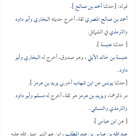
قوله: [حدثنا
أحمد بن صالح
].
أحمد بن صالح المصري
ثقة، أخرج حديثه
البخاري
و
أبو داود
و
الترمذي
في الشمائل.
[ حدثنا
عنبسة
].
عنبسة بن خالد الأيلي
، وهو صدوق، أخرج له
البخاري
و
أبو
داود
.
[حدثنا
يونس
عن
ابن شهاب
أخبرني
يزيد بن هرمز
].
مر ذكرهما، و
يزيد بن هرمز
هو ثقة، أخرج له
مسلم
و
أبو داود
و
الترمذي
و
النسائي
.
[ عن
ابن عباس
].
عبد الله بن عباس بن عبد المطلب
، ابن عم النبي صلى الله عليه