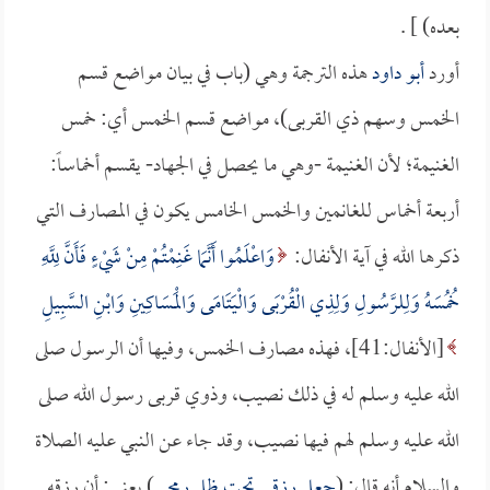
بعده) ] .
أورد
أبو داود
هذه الترجمة وهي (باب في بيان مواضع قسم
الخمس وسهم ذي القربى)، مواضع قسم الخمس أي: خمس
الغنيمة؛ لأن الغنيمة -وهي ما يحصل في الجهاد- يقسم أخماساً:
أربعة أخماس للغانمين والخمس الخامس يكون في المصارف التي
ذكرها الله في آية الأنفال:
وَاعْلَمُوا أَنَّمَا غَنِمْتُمْ مِنْ شَيْءٍ فَأَنَّ لِلَّهِ
خُمُسَهُ وَلِلرَّسُولِ وَلِذِي الْقُرْبَى وَالْيَتَامَى وَالْمَسَاكِينِ وَابْنِ السَّبِيلِ
[الأنفال:41]، فهذه مصارف الخمس، وفيها أن الرسول صلى
الله عليه وسلم له في ذلك نصيب، وذوي قربى رسول الله صلى
الله عليه وسلم لهم فيها نصيب، وقد جاء عن النبي عليه الصلاة
والسلام أنه قال: (
جعل رزقي تحت ظل رمحي
) يعني: أن رزقه