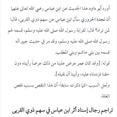
أورد
أبو داود
هذا الحديث عن
ابن عباس
رضي الله تعالى عنهما
أن
نجدة الحروري
سأل
ابن عباس
عن سهم ذوي القربى، قال:
لمن تراه؟ قال: لقرابة رسول الله صلى الله عليه وسلم، قسمه لهم
رسول الله صلى الله عليه وسلم، وقد مر في حديث
جبير
أنه
قسمه بين بني هاشم وبني المطلب.
قوله: [وقد كان
عمر
عرض علينا من ذلك عرضاً رأيناه دون
حقنا فرددناه عليه، وأبينا أن نقبله].
ولعل السبب -كما ذكرت سابقاً- أن هذا النقص بسبب نقص
الغلة.
تراجم رجال إسناد أثر ابن عباس في سهم ذوي القربى