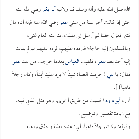
الله صلى الله عليه وآله وسلم ثم ولانيه
أبو بكر
رضي الله عنه
حتى إذا كانت آخر سنة من سني
عمر
رضي الله عنه فإنه أتاه مال
كثير فعزل حقنا ثم أرسل إلي فقلت: بنا عنه العام غنى،
وبالمسلمين إليه حاجة؛ فاردده عليهم، فرده عليهم ثم لم يدعنا
إليه أحد بعد
عمر
، فلقيت
العباس
بعدما خرجت من عند
عمر
فقال: يا
علي
! حرمتنا الغداة شيئاً لا يرد علينا أبداً، وكان رجلاً
داهياً) ].
أورد
أبو داود
الحديث من طريق أخرى، وهو مثل الذي قبله،
مع زيادة تفصيل وتوضيح.
وقوله: وكان رجلاً داهياً، أي: عنده فطنة وحذق ودهاء.