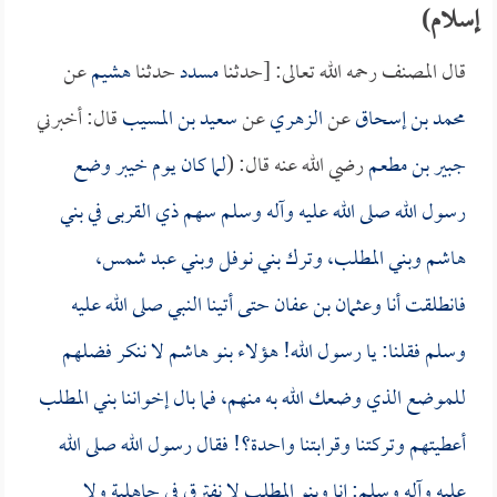
إسلام)
قال المصنف رحمه الله تعالى: [حدثنا
مسدد
حدثنا
هشيم
عن
محمد بن إسحاق
عن
الزهري
عن
سعيد بن المسيب
قال: أخبرني
جبير بن مطعم
رضي الله عنه قال: (
لما كان يوم خيبر وضع
رسول الله صلى الله عليه وآله وسلم سهم ذي القربى في بني
هاشم وبني المطلب، وترك بني نوفل وبني عبد شمس،
فانطلقت أنا و
عثمان بن عفان
حتى أتينا النبي صلى الله عليه
وسلم فقلنا: يا رسول الله! هؤلاء بنو هاشم لا ننكر فضلهم
للموضع الذي وضعك الله به منهم، فما بال إخواننا بني المطلب
أعطيتهم وتركتنا وقرابتنا واحدة؟! فقال رسول الله صلى الله
عليه وآله وسلم: إنا وبنو المطلب لا نفترق في جاهلية ولا