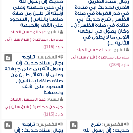
رجال إسناد الطريق
حديث (أن رسول الله
الأخرى لحديث أبي قتادة
رئي على جبهته وعلى
في قدر القرءاة في صلاة
أرنبته أثر طين من صلاة
الظهر , شرح حديث أبي
صلاها بالناس) , السجود
قتادة في صلاة الظهر: (...
على الأنف والجبهة
وكان يطول في الركعة
للشيخ:
عبد المحسن العباد
الأولى ما لا يطول في
جزء من محاضرة ( شرح سنن أبي
الثانية ...)
داود [115])
للشيخ:
عبد المحسن العباد
الفهرس:
تراجم
جزء من محاضرة ( شرح سنن أبي
رجال إسناد حديث (أن
داود [104])
رسول الله رئي على جبهته
وعلى أرنبته أثر طين من
صلاة صلاها بالناس) ,
السجود على الأنف
والجبهة
للشيخ:
عبد المحسن العباد
جزء من محاضرة ( شرح سنن أبي
داود [115])
الفهرس:
شرح
الفهرس:
تراجم
حديث: (أن رسول الله
رجال إسناد حديث: (أن