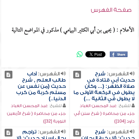
صفحة الفهرس
الأعلام : ( يحيى بن أبي الكثير اليمامي ) مذكور في المواضع التالية
الفهرس:
شرح
الفهرس:
آداب
حديث أبي قتادة في
طالب العلم , شرح
صلاة الظهر: (... وكان
حديث (من نفس عن
يطول في الركعة الأولى ما
مسلم كربة من كرب
لا يطول في الثانية ...)
الدنيا..)
للشيخ:
عبد المحسن العباد
للشيخ:
عبد المحسن العباد
جزء من محاضرة ( شرح سنن أبي
جزء من محاضرة ( شرح الأربعين
داود [104])
النووية [32])
الفهرس:
شرح
الفهرس:
تراجم
حديث: (لا يخرج الرجلان
رجال إسناد حديث: (لا