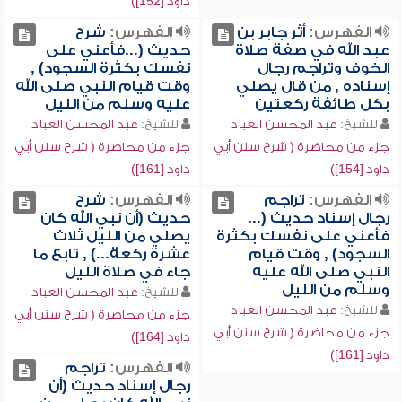
داود [152])
الفهرس:
أثر جابر بن
الفهرس:
شرح
عبد الله في صفة صلاة
حديث (...فأعني على
الخوف وتراجم رجال
نفسك بكثرة السجود) ,
إسناده , من قال يصلي
وقت قيام النبي صلى الله
بكل طائفة ركعتين
عليه وسلم من الليل
للشيخ:
عبد المحسن العباد
للشيخ:
عبد المحسن العباد
جزء من محاضرة ( شرح سنن أبي
جزء من محاضرة ( شرح سنن أبي
داود [154])
داود [161])
الفهرس:
تراجم
الفهرس:
شرح
رجال إسناد حديث (...
حديث (أن نبي الله كان
فأعني على نفسك بكثرة
يصلي من الليل ثلاث
السجود) , وقت قيام
عشرة ركعة...) , تابع ما
النبي صلى الله عليه
جاء في صلاة الليل
وسلم من الليل
للشيخ:
عبد المحسن العباد
للشيخ:
عبد المحسن العباد
جزء من محاضرة ( شرح سنن أبي
جزء من محاضرة ( شرح سنن أبي
داود [164])
داود [161])
الفهرس:
تراجم
رجال إسناد حديث (أن