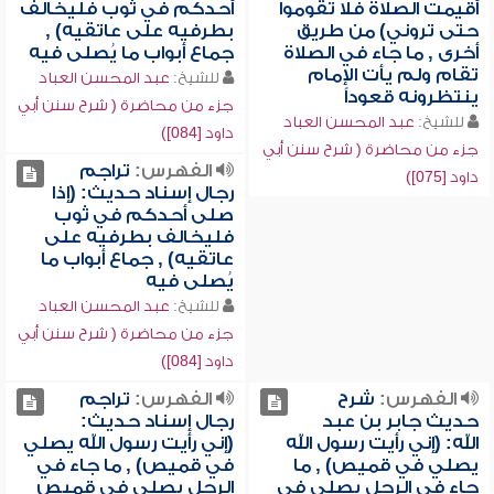
أقيمت الصلاة فلا تقوموا
أحدكم في ثوب فليخالف
حتى تروني) من طريق
بطرفيه على عاتقيه) ,
أخرى , ما جاء في الصلاة
جماع أبواب ما يُصلى فيه
تقام ولم يأت الإمام
للشيخ:
عبد المحسن العباد
ينتظرونه قعوداً
جزء من محاضرة ( شرح سنن أبي
للشيخ:
عبد المحسن العباد
داود [084])
جزء من محاضرة ( شرح سنن أبي
الفهرس:
تراجم
داود [075])
رجال إسناد حديث: (إذا
صلى أحدكم في ثوب
فليخالف بطرفيه على
عاتقيه) , جماع أبواب ما
يُصلى فيه
للشيخ:
عبد المحسن العباد
جزء من محاضرة ( شرح سنن أبي
داود [084])
الفهرس:
شرح
الفهرس:
تراجم
حديث جابر بن عبد
رجال إسناد حديث:
الله: (إني رأيت رسول الله
(إني رأيت رسول الله يصلي
يصلي في قميص) , ما
في قميص) , ما جاء في
جاء في الرجل يصلي في
الرجل يصلي في قميص