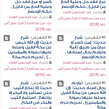
عرج فقد حل وعليه الحج
كسر أو عرج فقد حل
من قابل) , حكم الإحصار
وعليه الحج من قابل) ,
حكم الإحصار
للشيخ:
عبد المحسن العباد
للشيخ:
عبد المحسن العباد
جزء من محاضرة ( شرح سنن أبي
جزء من محاضرة ( شرح سنن أبي
داود [219])
داود [219])
الفهرس:
شرح
الفهرس:
شرح
حديث: (من كسر أو
حديث (إن الله حبس
عرج) من طريق ثانية
عن مكة الفيل وسلط
وتراجم رجال إسنادها ,
عليها رسوله والمؤمنين
حكم الإحصار
...) , تحريم حرم مكة
للشيخ:
عبد المحسن العباد
للشيخ:
عبد المحسن العباد
جزء من محاضرة ( شرح سنن أبي
جزء من محاضرة ( شرح سنن أبي
داود [219])
داود [232])
الفهرس:
تراجم
الفهرس:
شرح
رجال إسناد حديث: (إن
حديث (لا تنكح الثيب
الله حبس عن مكة الفيل
حتى تستأمر ولا البكر إلا
وسلط عليها رسوله
بإذنها) , استئمار الثيب
والمؤمنين) , تحريم حرم
والبكر في النكاح
مكة
للشيخ:
عبد المحسن العباد