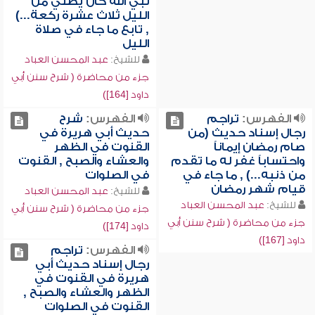
نبي الله كان يصلي من
الليل ثلاث عشرة ركعة...)
, تابع ما جاء في صلاة
الليل
للشيخ:
عبد المحسن العباد
جزء من محاضرة ( شرح سنن أبي
داود [164])
الفهرس:
تراجم
الفهرس:
شرح
رجال إسناد حديث (من
حديث أبي هريرة في
صام رمضان إيماناً
القنوت في الظهر
واحتساباً غفر له ما تقدم
والعشاء والصبح , القنوت
من ذنبه...) , ما جاء في
في الصلوات
قيام شهر رمضان
للشيخ:
عبد المحسن العباد
للشيخ:
عبد المحسن العباد
جزء من محاضرة ( شرح سنن أبي
جزء من محاضرة ( شرح سنن أبي
داود [174])
داود [167])
الفهرس:
تراجم
رجال إسناد حديث أبي
هريرة في القنوت في
الظهر والعشاء والصبح ,
القنوت في الصلوات