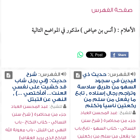
صفحة الفهرس
الأعلام : ( أنس بن عياض ) مذكور في المواضع التالية
الفهرس:
حديث ذي
الفهرس:
شرح
اليدين في سجود
حديث: (إني رجل شاب
السهو من طريق سادسة
قد خشيت على نفسي
وتراجم رجال إسناده , تابع
العنت... أفأختصي ...) ,
ما يفعل من سلم من
النهي عن التبتل
ركعتين ناسياً وتكلم
للشيخ:
عبد المحسن العباد
للشيخ:
عبد المحسن العباد
جزء من محاضرة ( شرح سنن
جزء من محاضرة ( شرح سنن
النسائي - كتاب النكاح - باب
النسائي - كتاب السهو - تابع باب
النهي عن التبتل - باب معونة الله
ما يفعل من سلم من ركعتين
الناكح الذي يريد العفاف)