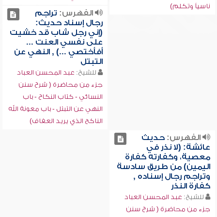
ناسياً وتكلم)
الفهرس:
تراجم
رجال إسناد حديث:
(إني رجل شاب قد خشيت
على نفسي العنت ...
أفأختصي ...) , النهي عن
التبتل
للشيخ:
عبد المحسن العباد
جزء من محاضرة ( شرح سنن
النسائي - كتاب النكاح - باب
النهي عن التبتل - باب معونة الله
الناكح الذي يريد العفاف)
الفهرس:
حديث
عائشة: (لا نذر في
معصية، وكفارته كفارة
اليمين) من طريق سادسة
وتراجم رجال إسناده ,
كفارة النذر
للشيخ:
عبد المحسن العباد
جزء من محاضرة ( شرح سنن