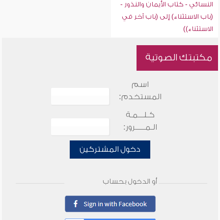
النسائي - كتاب الأيمان والنذور -
(باب الاستثناء) إلى (باب آخر في
الاستثناء))
مكتبتك الصوتية
اسم
المستخدم:
كـلـــمـة
الـمـــــرور:
دخول المشتركين
أو الدخول بحساب