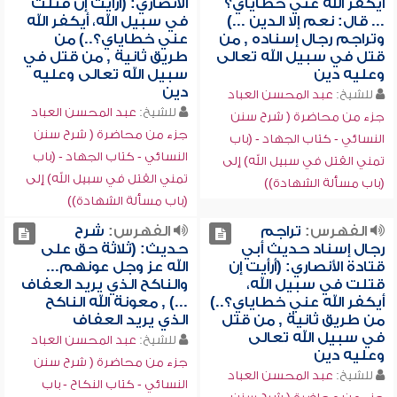
أيكفر الله عني خطاياي؟
الأنصاري: (أرأيت إن قتلت
... قال: نعم إلا الدين ...)
في سبيل الله، أيكفر الله
وتراجم رجال إسناده , من
عني خطاياي؟..) من
قتل في سبيل الله تعالى
طريق ثانية , من قتل في
وعليه دين
سبيل الله تعالى وعليه
دين
للشيخ:
عبد المحسن العباد
للشيخ:
عبد المحسن العباد
جزء من محاضرة ( شرح سنن
جزء من محاضرة ( شرح سنن
النسائي - كتاب الجهاد - (باب
النسائي - كتاب الجهاد - (باب
تمني القتل في سبيل الله) إلى
تمني القتل في سبيل الله) إلى
(باب مسألة الشهادة))
(باب مسألة الشهادة))
الفهرس:
تراجم
الفهرس:
شرح
رجال إسناد حديث أبي
حديث: (ثلاثة حق على
قتادة الأنصاري: (أرأيت إن
الله عز وجل عونهم...
قتلت في سبيل الله،
والناكح الذي يريد العفاف
أيكفر الله عني خطاياي؟..)
...) , معونة الله الناكح
من طريق ثانية , من قتل
الذي يريد العفاف
في سبيل الله تعالى
للشيخ:
عبد المحسن العباد
وعليه دين
جزء من محاضرة ( شرح سنن
للشيخ:
عبد المحسن العباد
النسائي - كتاب النكاح - باب