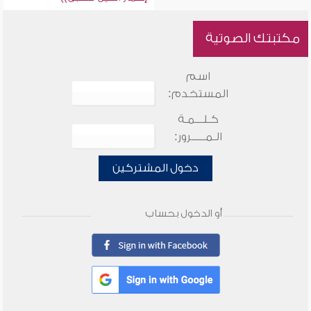
مكتبتك الصوتية
اسم
المستخدم:
كـلـــمـة
الـمـــــرور:
دخول المشتركين
أو الدخول بحساب