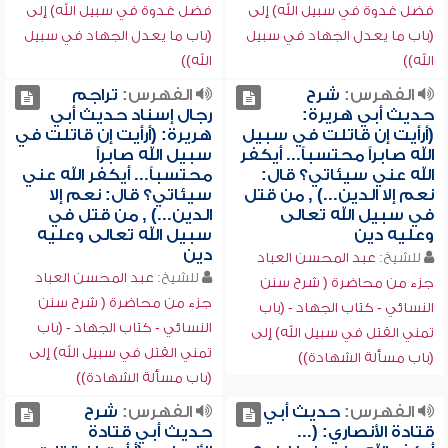
فضل غدوة في سبيل الله) إلى
فضل غدوة في سبيل الله) إلى
(باب ما يعدل الجهاد في سبيل
(باب ما يعدل الجهاد في سبيل
الله))
الله))
الفهرس:
شرح
الفهرس:
تراجم
حديث أبي هريرة:
رجال إسناد حديث أبي
(أرأيت إن قاتلت في سبيل
هريرة: (أرأيت إن قاتلت في
الله صابراً محتسباً... أيكفر
سبيل الله صابراً
الله عني سيئاتي؟ قال:
محتسباً... أيكفر الله عني
نعم إلا الدين...) , من قتل
سيئاتي؟ قال: نعم إلا
في سبيل الله تعالى
الدين...) , من قتل في
وعليه دين
سبيل الله تعالى وعليه
دين
للشيخ:
عبد المحسن العباد
للشيخ:
عبد المحسن العباد
جزء من محاضرة ( شرح سنن
جزء من محاضرة ( شرح سنن
النسائي - كتاب الجهاد - (باب
النسائي - كتاب الجهاد - (باب
تمني القتل في سبيل الله) إلى
تمني القتل في سبيل الله) إلى
(باب مسألة الشهادة))
(باب مسألة الشهادة))
الفهرس:
حديث أبي
الفهرس:
شرح
قتادة الأنصاري: (...
حديث أبي قتادة