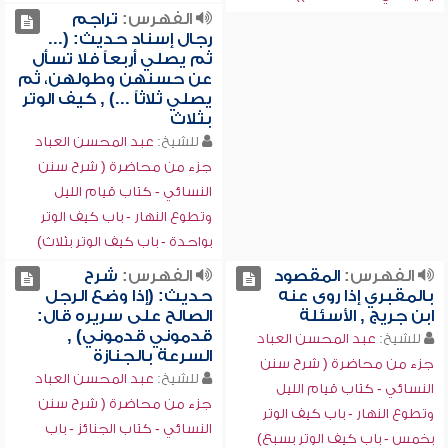
الفهرس:
تراجم
رجال إسناد حديث: (...
ثم يصلي أربعاً فلا تسأل
عن حسنهن وطولهن، ثم
يصلي ثلاثاً ...) , كيف الوتر
بثلاث
للشيخ:
عبد المحسن العباد
جزء من محاضرة ( شرح سنن
النسائي - كتاب قيام الليل
وتطوع النهار - باب كيف الوتر
بواحدة - باب كيف الوتر بثلاث)
الفهرس:
المقصود
الفهرس:
شرح
بالمقبري إذا روى عنه
حديث: (إذا وضع الرجل
ابن جريج , الأسئلة
الصالح على سريره قال:
قدموني قدموني) ,
للشيخ:
عبد المحسن العباد
السرعة بالجنازة
جزء من محاضرة ( شرح سنن
للشيخ:
عبد المحسن العباد
النسائي - كتاب قيام الليل
جزء من محاضرة ( شرح سنن
وتطوع النهار - باب كيف الوتر
النسائي - كتاب الجنائز - باب
بخمس - باب كيف الوتر بسبع)