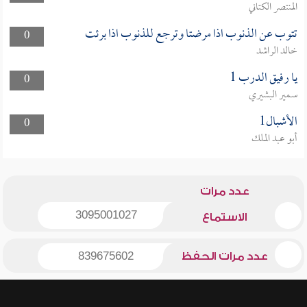
المنتصر الكتاني
تتوب عن الذنوب اذا مرضتا وترجع للذنوب اذا برئت
0
خالد الراشد
يا رفيق الدرب 1
0
سمير البشيري
الأشبال1
0
أبو عبد الملك
عدد مرات
3095001027
الاستماع
عدد مرات الحفظ
839675602