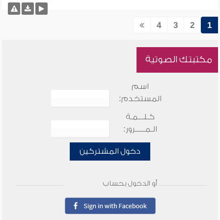
4
3
2
1
مكتبتك الصوتية
اسم
المستخدم:
كـلـــمـة
الـمـــــرور:
دخول المشتركين
أو الدخول بحساب