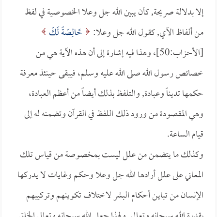
إلا بدلالة صريحة, كأن يبين الله جل وعلا الخصوصية في لفظ
من ألفاظ الآي, كقول الله جل وعلا:
خَالِصَةً لَكَ
[الأحزاب:50]، وهذا فيه إشارة إلى أن هذه الآية هي من
خصائص رسول الله صلى الله عليه وسلم، فيبقى حينئذ معرفة
حكمها تديناً وعبادة, والتلفظ بذلك أيضاً من أعظم العبادة،
وهي المقصودة من ورود ذلك اللفظ في القرآن وتضمنه له إلى
قيام الساعة.
وكذلك ما يتضمن من علل ليست بمخصوصة من قياس تلك
المعاني على علل أرادها الله جل وعلا وحكم وغايات لا يدركها
الإنسان من تباين أحكام البشر لاختلاف تكوينهم وتركيبهم
بقدرة الله سبحانه وتعالى, ولهذا جعل الله سبحانه وتعالى الخلق