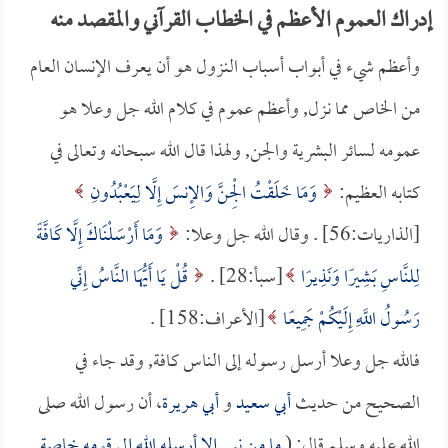
إدراك العموم الأعظم في الخطاب القرآني والمقصد منه
وأعظم شيء في أبواب أسباب النزول هو أن يعرف الإنسان العام
من الخاص مما نزل, وأعظم عموم في كلام الله جل وعلا هو
عمومه لسائر البشرية والجن, ولهذا قال الله سبحانه وتعالى في
كتابه العظيم:
وَمَا خَلَقْتُ الْجِنَّ وَالإِنسَ إِلَّا لِيَعْبُدُونِ
[الذاريات:56] . وقال الله جل وعلا:
وَمَا أَرْسَلْنَاكَ إِلَّا كَافَّةً
لِلنَّاسِ بَشِيرًا وَنَذِيرًا
[سبأ:28] .
قُلْ يَا أَيُّهَا النَّاسُ إِنِّي
رَسُولُ اللَّهِ إِلَيْكُمْ جَمِيعًا
[الأعراف:158] .
فالله جل وعلا أرسل رسوله إلى الناس كافة, وقد جاء في
الصحيح من حديث
أبي سعيد
و
أبي هريرة
، أن رسول الله صلى
الله عليه وسلم قال: (
ما من نبي إلا أرسله الله إلى قومه خاصة,