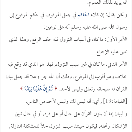
أنه يريد بذلك العموم.
ولكن يقال: إن كلام
الحاكم
في جعل الموقوف في حكم المرفوع إلى
رسول الله صلى الله عليه وسلم أنه على نوعين:
الأمر الأول: ما كان في أسباب النزول فله حكم الرفع, وهذا الذي
نص عليه الإجماع.
الأمر الثاني: ما كان في غير سبب النزول, فهذا هو الذي قد وقع فيه
خلاف وهو أقرب إلى المرفوع, وذلك أن الله جل وعلا قد جعل بيان
القرآن له سبحانه وتعالى وليس لأحد,
ثُمَّ إِنَّ عَلَيْنَا بَيَانَهُ
[القيامة:19] , أي: أنه ليس لك وليس لأحد من الناس.
والبيان إما أن ينزل القرآن على حال أو على فرد, أو في حال تبين
الإشكال وتحله, فيكون حينئذ سبب النزول حلاً للمشكلة النازلة,