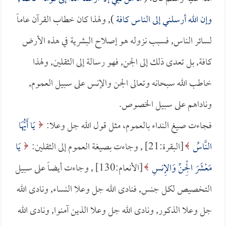
وإن الله أرسلني إلى الناس كافة
), ولهذا كان خطاب القرآن عاماً
لسائر الناس, فسبب نزوله هو إصلاح البشرية في هذه الأرض
كافة, بل تعدى ذلك إلى الجن, فهو رسالة إلى الثقلين, ولهذا
خاطب الله سبحانه وتعالى الجن والإنس على سبيل العموم,
وناداهم على سبيل الخصوص.
فجاءت صيغ النداء بالعموم، مثل قول الله جل وعلا:
يَا أَيُّهَا
النَّاسُ
[البقرة:21] , وجاءت بصيغة العموم إلى الثقلين:
يَا
مَعْشَرَ الْجِنِّ وَالإِنسِ
[الأنعام:130] , وجاءت أيضاً على سبيل
التخصيص لكل جنس, فنادى الله جل وعلا النساء, ونادى الله
جل وعلا الذكور, ونادى الله جل وعلا الذين آمنوا, ونادى الله