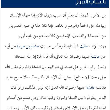
بأسباب النزول
من الأمور المهمة: أن يعلم أن سبب نزول الآي إذا جهله الإنسان
ربما دله على الخطأ والوهم والغلط, فإذا كان هذا في علية المفسرين
من الصحابة والتابعين، فإنه فيمن كان بعدهم من باب أولى.
روى الإمام
مالك
في كتابه الموطأ من حديث
هشام بن عروة
عن أبيه
عن
عائشة
عليها رضوان الله تعالى، أنه قال لها: إن الله سبحانه
وتعالى رفع الحرج على عباده في طوافهم بين الصفا والمروة, فقال الله
جل وعلا: (لا جناح), يعني: أن الإنسان إذا لم يطف فلا حرج عليه,
فقالت
عائشة
عليها رضوان الله تعالى: إنه ليس كذلك, وإنما كان
الناس يطوفون بين الصفا والمروة وفيها مناة, وهي صنم من أصنام
الجاهلية, فلما دخل الإسلام واستقر في قلوبهم ذلك الأمر, وتعلقوا