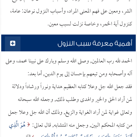
الشر، ومعين على فهم المعنى المراد، وأسباب النزول نوعان: عامة،
كنزول آية الخمر، وخاصة نزلت لسبب معين.
أهمية معرفة سبب النزول
الحمد لله رب العالمين, وصلى الله وسلم وبارك على نبينا محمد، وعلى
آله وأصحابه ومن تبعهم بإحسان إلى يوم الدين, أما بعد:
فقد جعل الله جل وعلا كتابه العظيم هداية ونوراً ورشاداً ودلالة
لمن أراد الحق والخير والهدى وطلب ذلك, وجعله الله سبحانه
وتعالى غواية لمن أراد الغواية والزيغ, وذلك أن الله جل وعلا جعل
من كتابه المحكم البين, وجعل منه المتشابه, قال تعالى:
هُوَ الَّذِي