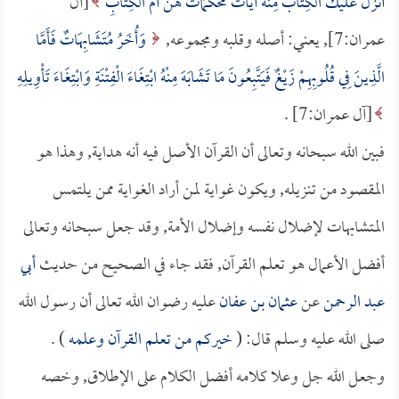
أَنْزَلَ عَلَيْكَ الْكِتَابَ مِنْهُ آيَاتٌ مُحْكَمَاتٌ هُنَّ أُمُّ الْكِتَابِ
[آل
عمران:7], يعني: أصله وقلبه ومجموعه,
وَأُخَرُ مُتَشَابِهَاتٌ فَأَمَّا
الَّذِينَ فِي قُلُوبِهِمْ زَيْغٌ فَيَتَّبِعُونَ مَا تَشَابَهَ مِنْهُ ابْتِغَاءَ الْفِتْنَةِ وَابْتِغَاءَ تَأْوِيلِهِ
[آل عمران:7] .
فبين الله سبحانه وتعالى أن القرآن الأصل فيه أنه هداية, وهذا هو
المقصود من تنزيله, ويكون غواية لمن أراد الغواية ممن يلتمس
المتشابهات لإضلال نفسه وإضلال الأمة, وقد جعل سبحانه وتعالى
أفضل الأعمال هو تعلم القرآن, فقد جاء في الصحيح من حديث
أبي
عبد الرحمن
عن
عثمان بن عفان
عليه رضوان الله تعالى أن رسول الله
صلى الله عليه وسلم قال: (
خيركم من تعلم القرآن وعلمه
) .
وجعل الله جل وعلا كلامه أفضل الكلام على الإطلاق, وخصه