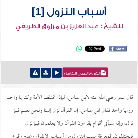
أسباب النزول [1]
للشيخ : عبد العزيز بن مرزوق الطريفي
التفريغ النصي الكامل
قال عمر رضي الله عنه لابن عباس: لماذا تختلف الأمة وكتابها واحد
وربها واحد فقال ابن عباس: إن القرآن نزل إلينا ونحن نعلم فيما
نزل، وإنه سيأتي أقوام يقرءون القرآن ولا يعلمون فيما نزل
فيختلفون. فمعرفة سبب النزول من أسباب الاتفاق وعدم وقوع