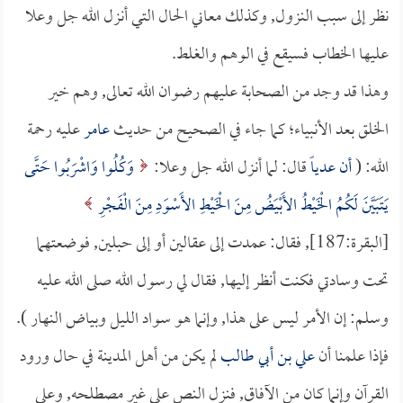
نظر إلى سبب النزول, وكذلك معاني الحال التي أنزل الله جل وعلا
عليها الخطاب فسيقع في الوهم والغلط.
وهذا قد وجد من الصحابة عليهم رضوان الله تعالى, وهم خير
الخلق بعد الأنبياء؛ كما جاء في الصحيح من حديث
عامر
عليه رحمة
الله: (
أن
عدياً
قال: لما أنزل الله جل وعلا:
وَكُلُوا وَاشْرَبُوا حَتَّى
يَتَبَيَّنَ لَكُمُ الْخَيْطُ الأَبْيَضُ مِنَ الْخَيْطِ الأَسْوَدِ مِنَ الْفَجْرِ
[البقرة:187], فقال: عمدت إلى عقالين أو إلى حبلين, فوضعتهما
تحت وسادتي فكنت أنظر إليها, فقال لي رسول الله صلى الله عليه
وسلم: إن الأمر ليس على هذا, وإنما هو سواد الليل وبياض النهار ).
فإذا علمنا أن
علي بن أبي طالب
لم يكن من أهل المدينة في حال ورود
القرآن وإنما كان من الآفاق, فنزل النص على غير مصطلحه, وعلى