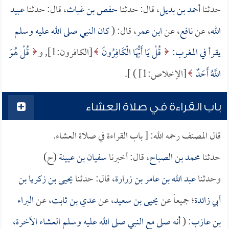
حدثنا
أحمد بن بديل
، قال: حدثنا
حفص بن غياث
، قال: حدثنا
عبيد
الله
، عن
نافع
، عن
ابن عمر
، قال: (
كان النبي صلى الله عليه وسلم
يقرأ في المغرب:
قُلْ يَا أَيُّهَا الْكَافِرُونَ
[الكافرون:1], و
قُلْ هُوَ
اللَّهُ أَحَدٌ
[الإخلاص:1] ) ].
باب القراءة في صلاة العشاء
قال المصنف رحمه الله: [ باب القراءة في صلاة العشاء.
حدثنا
محمد بن الصباح
، قال: أخبرنا
سفيان بن عيينة
(ح)
وحدثنا
عبد الله بن عامر بن زرارة
، قال: حدثنا
يحيى بن زكريا بن
أبي زائدة
؛ جميعاً عن
يحيى بن سعيد
، عن
عدي بن ثابت
، عن
البراء
بن عازب
: (
أنه صلى مع النبي صلى الله عليه وسلم العشاء الآخرة،