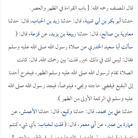
قال المصنف رحمه الله: [ باب القراءة في الظهر والعصر.
حدثنا
أبو بكر بن أبي شيبة
، قال: حدثنا
زيد بن الحباب
، قال: حدثنا
معاوية بن صالح
، قال: حدثنا
ربيعة بن يزيد
، عن
قزعة
، قال: (
سألت
أبا سعيد الخدري
عن صلاة رسول الله صلى الله عليه وسلم
فقال: ليس لك في ذلك خير, قلت: بين رحمك الله, قال: كانت
الصلاة تقام لرسول الله صلى الله عليه وسلم الظهر، فيخرج أحدنا
إلى البقيع فيقضي حاجته ويجيء فيتوضأ، فيجد رسول الله صلى الله
عليه وسلم في الركعة الأولى من الظهر ).
حدثنا
علي بن محمد
، قال: حدثنا
وكيع
، قال: حدثنا
الأعمش
، عن
عمارة بن عمير
، عن
أبي معمر
، قال: (
قلت لـ
خباب
: بأي شيء كنتم
تعرفون قراءة رسول الله صلى الله عليه وسلم في الظهر والعصر؟