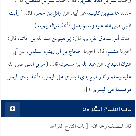
وحدثنا
بشر بن معاذ الضرير
، قال: حدثنا
بشر بن المفضل
، قال:
حدثنا
عاصم بن كليب
، عن أبيه، عن
وائل بن حجر
، قال: (
رأيت
النبي صلى الله عليه وسلم يصلي فأخذ شماله بيمينه
).
حدثنا
أبو إسحاق الهروي
، قال:
إبراهيم بن عبد الله بن حاتم
، قال:
أخبرنا
هشيم
، قال: أخبرنا
الحجاج بن أبي زينب السلمي
، عن
أبي
عثمان النهدي
، عن
عبد الله بن مسعود
، قال: (
مر بي النبي صلى الله
عليه وسلم وأنا واضع يدي اليسرى على اليمنى، فأخذ بيدي اليمنى
فوضعها على اليسرى
) ].
باب افتتاح القراءة
قال المصنف رحمه الله: [ باب افتتاح القراءة.