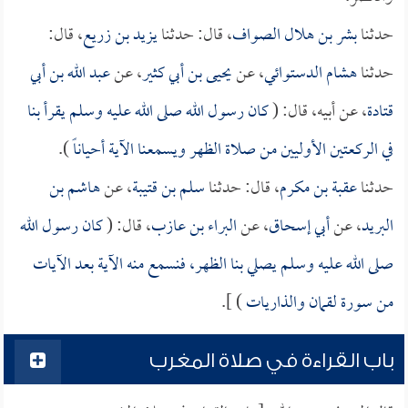
حدثنا
بشر بن هلال الصواف
، قال: حدثنا
يزيد بن زريع
، قال:
حدثنا
هشام الدستوائي
، عن
يحيى بن أبي كثير
، عن
عبد الله بن أبي
قتادة
، عن أبيه، قال: (
كان رسول الله صلى الله عليه وسلم يقرأ بنا
في الركعتين الأوليين من صلاة الظهر ويسمعنا الآية أحياناً
).
حدثنا
عقبة بن مكرم
، قال: حدثنا
سلم بن قتيبة
، عن
هاشم بن
البريد
، عن
أبي إسحاق
، عن
البراء بن عازب
، قال: (
كان رسول الله
صلى الله عليه وسلم يصلي بنا الظهر، فنسمع منه الآية بعد الآيات
من سورة لقمان والذاريات
) ].
باب القراءة في صلاة المغرب