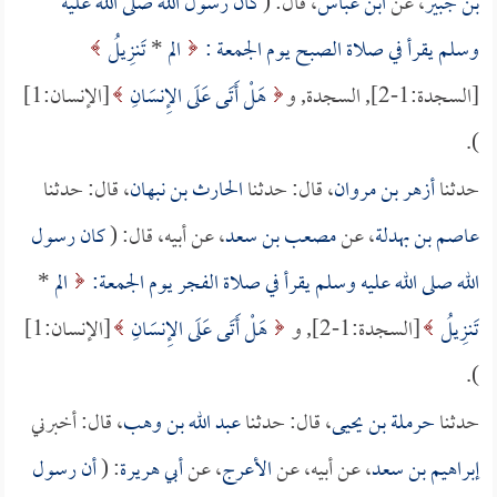
بن جبير
، عن
ابن عباس
، قال: (
كان رسول الله صلى الله عليه
وسلم يقرأ في صلاة الصبح يوم الجمعة :
الم
*
تَنزِيلُ
[السجدة:1-2], السجدة, و
هَلْ أَتَى عَلَى الإِنسَانِ
[الإنسان:1]
).
حدثنا
أزهر بن مروان
، قال: حدثنا
الحارث بن نبهان
، قال: حدثنا
عاصم بن بهدلة
، عن
مصعب بن سعد
، عن أبيه، قال: (
كان رسول
الله صلى الله عليه وسلم يقرأ في صلاة الفجر يوم الجمعة:
الم
*
تَنزِيلُ
[السجدة:1-2], و
هَلْ أَتَى عَلَى الإِنسَانِ
[الإنسان:1]
).
حدثنا
حرملة بن يحيى
، قال: حدثنا
عبد الله بن وهب
، قال: أخبرني
إبراهيم بن سعد
، عن أبيه، عن
الأعرج
، عن
أبي هريرة
: (
أن رسول