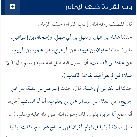
باب القراءة خلف الإمام
قال المصنف رحمه الله: [ باب القراءة خلف الإمام.
حدثنا
هشام بن عمار
، و
سهل بن أبي سهل
، و
إسحاق بن إسماعيل
،
قالوا: حدثنا
سفيان بن عيينة
، عن
الزهري
، عن
محمود بن الربيع
،
عن
عبادة بن الصامت
، أن رسول الله صلى الله عليه وسلم قال: (
لا
صلاة لمن لم يقرأ فيها بفاتحة الكتاب
).
حدثنا
أبو بكر بن أبي شيبة
، قال: حدثنا
إسماعيل بن علية
، عن
ابن
جريج
، عن
العلاء بن عبد الرحمن بن يعقوب
، أن
أبا السائب
أخبره،
أنه سمع
أبا هريرة
يقول: قال رسول الله صلى الله عليه وسلم: (
من
صلى صلاة لم يقرأ فيها بأم القرآن فهي خداج غير تمام, فقلت: يا
أبا