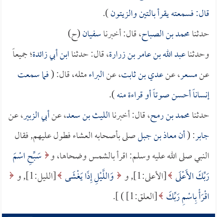
قال: فسمعته يقرأ بالتين والزيتون
).
حدثنا
محمد بن الصباح
، قال: أخبرنا
سفيان
(ح)
وحدثنا
عبد الله بن عامر بن زرارة
، قال: حدثنا
ابن أبي زائدة
؛ جميعاً
عن
مسعر
، عن
عدي بن ثابت
، عن
البراء
مثله، قال: (
فما سمعت
إنساناً أحسن صوتاً أو قراءة منه
).
حدثنا
محمد بن رمح
، قال: أخبرنا
الليث بن سعد
، عن
أبي الزبير
، عن
جابر
: (
أن
معاذ بن جبل
صلى بأصحابه العشاء فطول عليهم, فقال
النبي صلى الله عليه وسلم: اقرأ بالشمس وضحاها، و
سَبِّحِ اسْمَ
رَبِّكَ الأَعْلَى
[الأعلى:1], و
وَاللَّيْلِ إِذَا يَغْشَى
[الليل:1], و
اقْرَأْ بِاسْمِ رَبِّكَ
[العلق:1] ) ].