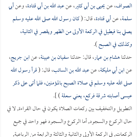
الصواف
، عن
يحيى بن أبي كثير
، عن
عبد الله بن أبي قتادة
، وعن
أبي
سلمة
، عن
أبي قتادة
، قال: (
كان رسول الله صلى الله عليه وسلم
يصلي بنا فيطيل في الركعة الأولى من الظهر ويقصر في الثانية،
وكذلك في الصبح
).
حدثنا
هشام بن عمار
، قال: حدثنا
سفيان بن عيينة
، عن
ابن جريج
،
عن
ابن أبي مليكة
، عن
عبد الله بن السائب
، قال: (
قرأ رسول الله
صلى الله عليه وسلم في صلاة الصبح بالمؤمنين، فلما أتى على ذكر
عيسى أصابته شرقة فركع، يعني سعلة
) ].
التطويل والتخفيف بين ركعات الصلاة يكون في حال القراءة, لا في
حال الركوع والسجود, أما الركوع والسجود فهو واحد في جميع
الركعات, في الركعة الأولى والثانية والثالثة والرابعة من الرباعية,