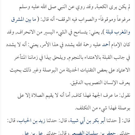
لم يكن يرى الكعبة, وقد روي عن النبي صلى الله عليه وسلم
مرفوعاً وموقوفاً- والصواب فيه الوقف- أنه قال: (
ما بين المشرق
والمغرب قبلة
), يعني: يتسامح في الشيء اليسير من الانحراف, وقد
كان الإمام
أحمد
عليه رحمة الله يشدد في هذا الأمر, يعني: أنه لا يشدد
في جانب القبلة بالاهتداء بالنجوم, ويلحق بهذا في زماننا المتأخر
الاعتماد على بعض التقنيات الحديثة من البوصلة وغير ذلك بحيث
يعرف الإنسان التصويب الدقيق.
نقول: ما عرف الجهة فهذا كاف, أما أنه لا يقيم الصلاة إلا على
بوصلة فهذا شيء من التكلف.
قال: [ حدثنا
أبو بكر بن أبي شيبة
، قال: حدثنا
زيد بن الحباب
، قال:
حدثني
جعفر بن سليمان الضبعي
، قال: حدثني
علي بن علي