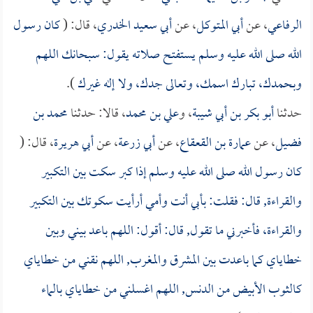
الرفاعي
، عن
أبي المتوكل
، عن
أبي سعيد الخدري
، قال: (
كان رسول
الله صلى الله عليه وسلم يستفتح صلاته يقول: سبحانك اللهم
وبحمدك، تبارك اسمك، وتعالى جدك، ولا إله غيرك
).
حدثنا
أبو بكر بن أبي شيبة
، و
علي بن محمد
، قالا: حدثنا
محمد بن
فضيل
، عن
عمارة بن القعقاع
، عن
أبي زرعة
، عن
أبي هريرة
، قال: (
كان رسول الله صلى الله عليه وسلم إذا كبر سكت بين التكبير
والقراءة, قال: فقلت: بأبي أنت وأمي أرأيت سكوتك بين التكبير
والقراءة، فأخبرني ما تقول, قال: أقول: اللهم باعد بيني وبين
خطاياي كما باعدت بين المشرق والمغرب, اللهم نقني من خطاياي
كالثوب الأبيض من الدنس, اللهم اغسلني من خطاياي بالماء