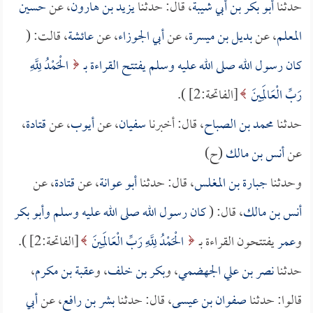
حدثنا
أبو بكر بن أبي شيبة
، قال: حدثنا
يزيد بن هارون
، عن
حسين
المعلم
، عن
بديل بن ميسرة
، عن
أبي الجوزاء
، عن
عائشة
، قالت: (
كان رسول الله صلى الله عليه وسلم يفتتح القراءة بـ
الْحَمْدُ لِلَّهِ
رَبِّ الْعَالَمِينَ
[الفاتحة:2] ).
حدثنا
محمد بن الصباح
، قال: أخبرنا
سفيان
، عن
أيوب
، عن
قتادة
،
عن
أنس بن مالك
(ح)
وحدثنا
جبارة بن المغلس
، قال: حدثنا
أبو عوانة
، عن
قتادة
، عن
أنس بن مالك
، قال: (
كان رسول الله صلى الله عليه وسلم و
أبو بكر
و
عمر
يفتتحون القراءة بـ
الْحَمْدُ لِلَّهِ رَبِّ الْعَالَمِينَ
[الفاتحة:2] ).
حدثنا
نصر بن علي الجهضمي
، و
بكر بن خلف
، و
عقبة بن مكرم
،
قالوا: حدثنا
صفوان بن عيسى
، قال: حدثنا
بشر بن رافع
، عن
أبي