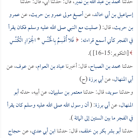
حدثنا
محمد بن عبد الله بن نمير
، قال: حدثنا أبي، قال: حدثنا
إسماعيل بن أبي خالد
، عن
أصبغ مولى عمرو بن حريث
، عن
عمرو
بن حريث
، قال: (
صليت مع النبي صلى الله عليه وسلم فكان يقرأ
في الفجر كأني أسمع قراءته:
فَلا أُقْسِمُ بِالْخُنَّسِ
*
الْجَوَارِ الْكُنَّسِ
[التكوير:15-16] ).
حدثنا
محمد بن الصباح
، قال: أخبرنا
عباد بن العوام
، عن
عوف
، عن
أبي المنهال
، عن
أبي برزة
(ح)
وحدثنا
سويد
، قال: حدثنا
معتمر بن سليمان
، عن أبيه، حدثه
أبو
المنهال
، عن
أبي برزة
: (
أن رسول الله صلى الله عليه وسلم كان يقرأ
في الفجر ما بين الستين إلى المائة
).
حدثنا
أبو بشر بكر بن خلف
، قال: حدثنا
ابن أبي عدي
، عن
حجاج