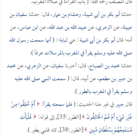
قال المصنف رحمه الله: [ باب القراءة في صلاة المغرب.
حدثنا
أبو بكر بن أبي شيبة
، و
هشام بن عمار
، قال: حدثنا
سفيان بن
عيينة
، عن
الزهري
، عن
عبيد الله بن عبد الله
، عن
ابن عباس
، عن
أمه- قال
أبو بكر بن أبي شيبة
: هي
لبابة
-: (
أنها سمعت رسول الله
صلى الله عليه وسلم يقرأ في المغرب بالمرسلات عرفاً
).
حدثنا
محمد بن الصباح
، قال: أخبرنا
سفيان
، عن
الزهري
، عن
محمد
بن جبير بن مطعم
، عن أبيه، قال: (
سمعت النبي صلى الله عليه
وسلم يقرأ في المغرب بالطور
).
قال
جبير
في غير هذا الحديث: (
فلما سمعته يقرأ:
أَمْ خُلِقُوا مِنْ
غَيْرِ شَيْءٍ أَمْ هُمُ الْخَالِقُونَ
[الطور:35], إلى قوله:
فَلْيَأْتِ
مُسْتَمِعُهُمْ بِسُلْطَانٍ مُبِينٍ
[الطور:38], كاد قلبي يطير ).