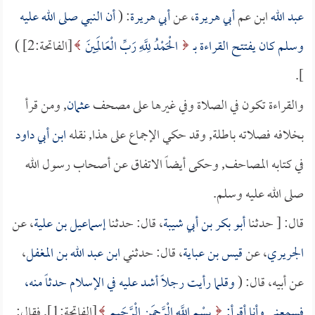
عبد الله
ابن عم
أبي هريرة
، عن
أبي هريرة
: (
أن النبي صلى الله عليه
وسلم كان يفتتح القراءة بـ
الْحَمْدُ لِلَّهِ رَبِّ الْعَالَمِينَ
[الفاتحة:2] )
].
والقراءة تكون في الصلاة وفي غيرها على مصحف
عثمان
, ومن قرأ
بخلافه فصلاته باطلة, وقد حكي الإجماع على هذا, نقله
ابن أبي داود
في كتابه المصاحف, وحكى أيضاً الاتفاق عن أصحاب رسول الله
صلى الله عليه وسلم.
قال: [ حدثنا
أبو بكر بن أبي شيبة
، قال: حدثنا
إسماعيل بن علية
، عن
الجريري
، عن
قيس بن عباية
، قال: حدثني
ابن عبد الله بن المغفل
،
عن أبيه، قال: (
وقلما رأيت رجلاً أشد عليه في الإسلام حدثاً منه،
فسمعني وأنا أقرأ:
بِسْمِ اللَّهِ الْرَّحمَنِ الْرَّحَيمِ
[الفاتحة:1], فقال: