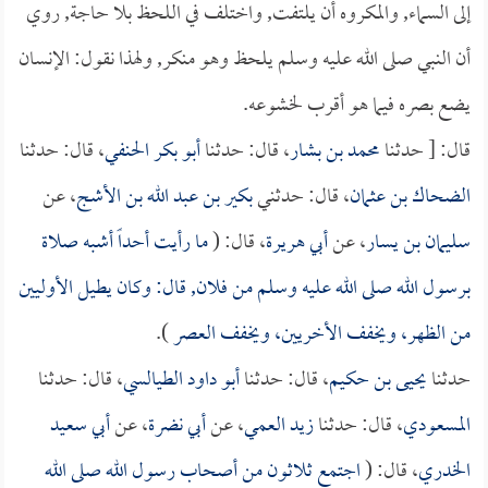
إلى السماء, والمكروه أن يلتفت, واختلف في اللحظ بلا حاجة, روي
أن النبي صلى الله عليه وسلم يلحظ وهو منكر, ولهذا نقول: الإنسان
يضع بصره فيما هو أقرب لخشوعه.
قال: [ حدثنا
محمد بن بشار
، قال: حدثنا
أبو بكر الحنفي
، قال: حدثنا
الضحاك بن عثمان
، قال: حدثني
بكير بن عبد الله بن الأشج
، عن
سليمان بن يسار
، عن
أبي هريرة
، قال: (
ما رأيت أحداً أشبه صلاة
برسول الله صلى الله عليه وسلم من فلان, قال: وكان يطيل الأوليين
من الظهر، ويخفف الأخريين، ويخفف العصر
).
حدثنا
يحيى بن حكيم
، قال: حدثنا
أبو داود الطيالسي
، قال: حدثنا
المسعودي
، قال: حدثنا
زيد العمي
، عن
أبي نضرة
، عن
أبي سعيد
الخدري
، قال: (
اجتمع ثلاثون من أصحاب رسول الله صلى الله