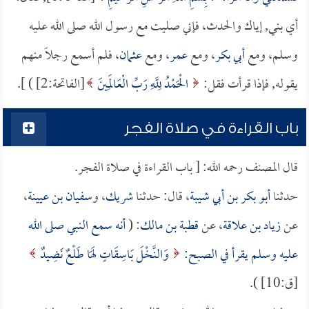
أي بني, إياك والحدث، فإني صليت مع رسول الله صلى الله عليه
وسلم، ومع
أبي بكر
، ومع
عمر
، ومع
عثمان
، فلم أسمع رجلاً منهم
يقوله, فإذا قرأت فقل:
الْحَمْدُ لِلَّهِ رَبِّ الْعَالَمِينَ
[الفاتحة:2] ) ].
باب القراءة في صلاة الفجر
قال المصنف رحمه الله: [ باب القراءة في صلاة الفجر.
حدثنا
أبو بكر بن أبي شيبة
، قال: حدثنا
شريك
، و
سفيان بن عيينة
،
عن
زياد بن علاقة
، عن
قطبة بن مالك
: (
أنه سمع النبي صلى الله
عليه وسلم يقرأ في الصبح:
وَالنَّخْلَ بَاسِقَاتٍ لَهَا طَلْعٌ نَضِيدٌ
[ق:10] ).