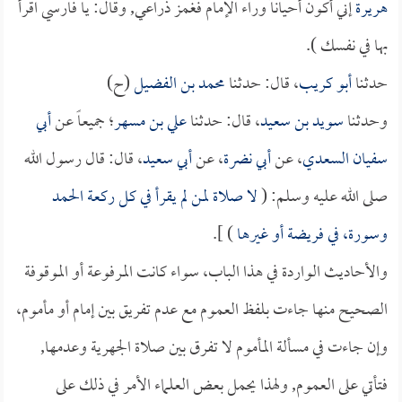
هريرة
إني أكون أحياناً وراء الإمام فغمز ذراعي, وقال: يا فارسي اقرأ
بها في نفسك ).
حدثنا
أبو كريب
، قال: حدثنا
محمد بن الفضيل
(ح)
وحدثنا
سويد بن سعيد
، قال: حدثنا
علي بن مسهر
؛ جميعاً عن
أبي
سفيان السعدي
، عن
أبي نضرة
، عن
أبي سعيد
، قال: قال رسول الله
صلى الله عليه وسلم: (
لا صلاة لمن لم يقرأ في كل ركعة الحمد
وسورة، في فريضة أو غيرها
) ].
والأحاديث الواردة في هذا الباب، سواء كانت المرفوعة أو الموقوفة
الصحيح منها جاءت بلفظ العموم مع عدم تفريق بين إمام أو مأموم،
وإن جاءت في مسألة المأموم لا تفرق بين صلاة الجهرية وعدمها,
فتأتي على العموم, ولهذا يحمل بعض العلماء الأمر في ذلك على