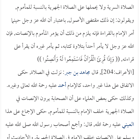
الصلاة السرية ولا يحملها على الصلاة الجهرية بالنسبة للمأموم,
ويقولون: إن ذلك مقتضى الأصول, باعتبار أن الله عز وجل حينما
أمر الإمام بالقراءة فإنه يلزم من ذلك أن يؤمر المأموم بالإنصات, فإن
الله عز وجل لا يأمر أحداً بتلاوة كتابه، ثم يأمر غيره أن يقرأ على
قراءته, (( وَإِذَا قُرِئَ الْقُرْآنُ فَاسْتَمِعُوا لَهُ وَأَنصِتُوا ))
[الأعراف:204], قال
مجاهد بن جبر
: نزلت في الصلاة, حكى
الاتفاق على هذا غير واحد، كالإمام
أحمد
عليه رحمة الله تعالى وغيره.
وكذلك حكى بعض العلماء على أن الصحابة يرون الإنصات في
الصلاة الجهرية خلف الإمام بالنسبة للمأموم, حكى الإجماع على هذا
العيني
عليه رحمة الله, قال: وأجمع أصحاب رسول الله صلى الله عليه
وسلم على الإنصات خلف الإمام في الصلاة الجهرية, والأحاديث أو