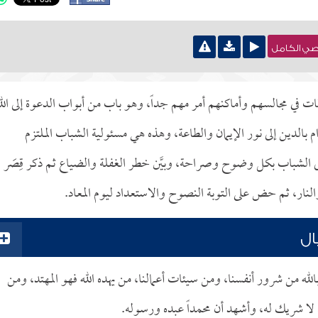
نصي الكامل
ت في مجالسهم وأماكنهم أمر مهم جداً، وهو باب من أبواب الدعوة إلى الل
 بالدين إلى نور الإيمان والطاعة، وهذه هي مسئولية الشباب الملتزم
إلى الشباب بكل وضوح وصراحة، وبيَّن خطر الغفلة والضياع ثم ذكر قِصَر
لنار، ثم حض على التوبة النصوح والاستعداد ليوم المعاد.
ال
لله من شرور أنفسنا، ومن سيئات أعمالنا، من يهده الله فهو المهتد، ومن
ه لا شريك له، وأشهد أن محمداً عبده ورسوله.