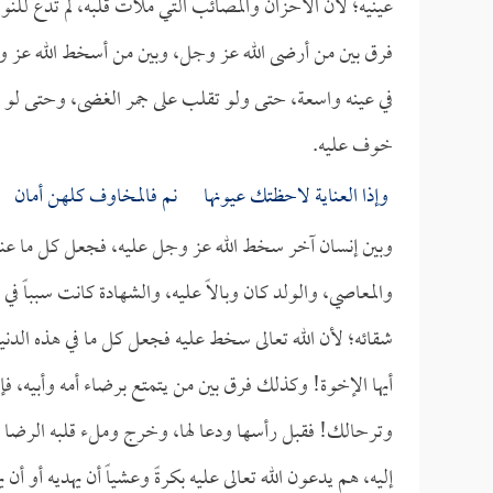
عينيه؛ لأن الأحزان والمصائب التي ملأت قلبه، لم تدع للنوم 
فرق بين من أرضى الله عز وجل، وبين من أسخط الله عز وج
في عينه واسعة، حتى ولو تقلب على جمر الغضى، وحتى لو ك
خوف عليه.
وإذا العناية لاحظتك عيونها نم فالمخاوف كلهن أمان
وبين إنسان آخر سخط الله عز وجل عليه، فجعل كل ما عنده س
والمعاصي، والولد كان وبالاً عليه، والشهادة كانت سبباً في 
شقائه؛ لأن الله تعالى سخط عليه فجعل كل ما في هذه الدنيا و
أيها الإخوة! وكذلك فرق بين من يتمتع برضاء أمه وأبيه، 
وترحالك! فقبل رأسها ودعا لها، وخرج وملء قلبه الرضا وال
إليه، هم يدعون الله تعالى عليه بكرةً وعشياً أن يهديه أو أ