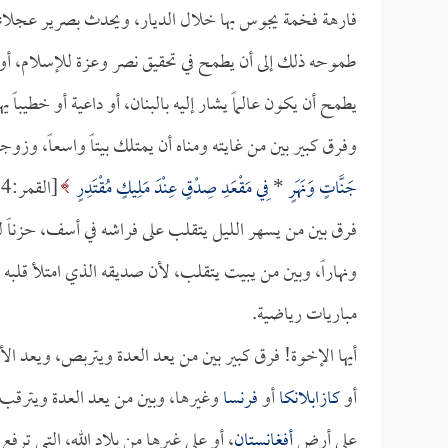
فارهة فخمة يجوس بها خلال الديار، ويحدث بصرير عجلاتها 
طموحه ذلك إلى أن يطمح في تحقيق نصر وعزة للإسلام، أو 
يطمح أن يكون عالماً يشار إليه بالبنان، أو داعية أو خطيباً 
وفرق كبير بين من غايته ومناه أن يمتلك بيتاً واسعاً، وزو
جَنَّاتٍ وَنَهَرٍ
*
فِي مَقْعَدِ صِدْقٍ عِنْدَ مَلِيكٍ مُقْتَدِرٍ
[القمر:54-55].
فرق بين من يسهر الليل يتقلب على فراشه في أسف، حزناً ل
ونهاراً، وبين من يبيت يتقلب، لأن صديقه الذي امتلأ قلبه ب
مباريات رياضية.
أيها الإخوة! فرق كبير بين من يعد العدة ويتربص، ويعد الأيا
أو
كازابلانكا
أو
فرنسا
وغيرها، وبين من يعد العدة ويترقب ال
على أرض
أفغانستان
، أو على غيرها من بلاد الله، التي ترفع