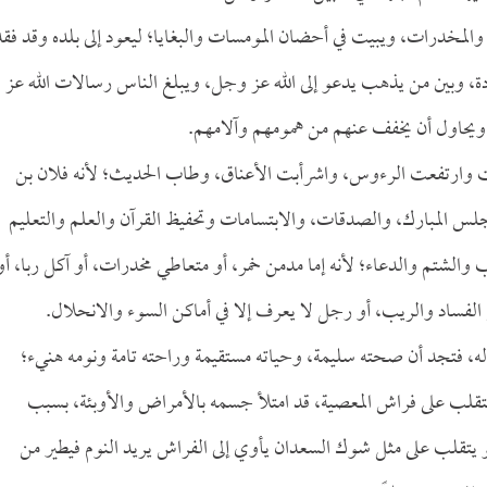
والمخدرات، ويبيت في أحضان المومسات والبغايا؛ ليعود إلى بلده وقد فقد
دة، وبين من يذهب يدعو إلى الله عز وجل، ويبلغ الناس رسالات الله عز
ويحاول أن يخفف عنهم من همومهم وآلامهم.
ت وارتفعت الرءوس، واشرأبت الأعناق، وطاب الحديث؛ لأنه فلان بن
س المبارك، والصدقات، والابتسامات وتحفيظ القرآن والعلم والتعليم
ب والشتم والدعاء؛ لأنه إما مدمن خمر، أو متعاطي مخدرات، أو آكل ربا، أو
لفساد والريب، أو رجل لا يعرف إلا في أماكن السوء والانحلال.
 له، فتجد أن صحته سليمة، وحياته مستقيمة وراحته تامة ونومه هنيء؛
 يتقلب على فراش المعصية، قد امتلأ جسمه بالأمراض والأوبئة، بسبب
 يتقلب على مثل شوك السعدان يأوي إلى الفراش يريد النوم فيطير من