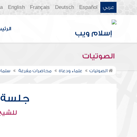
عربي
Español
Deutsch
Français
English
ia
الرئي
الصوتيات
الصوتيات
علماء ودعاة
محاضرات مفرغة
سلمان
جلسة 
للشيخ 