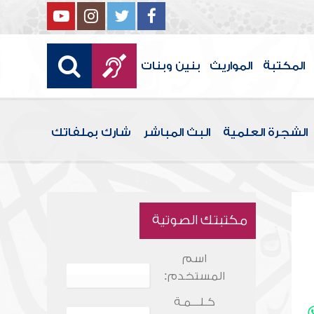
المكتبة
المواريث
بنين وبنات
الشجرة العلمية
البث المباشر
شارك بملفاتك
مكتبتك الصوتية
اسم
المستخدم:
كـلـــمـة