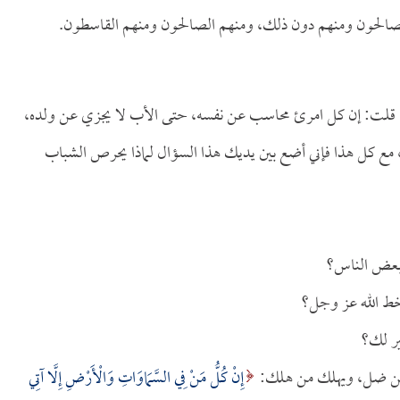
الصالحون ومنهم دون ذلك، ومنهم الصالحون ومنهم القاسطون.
ا قلت: إن كل امرئ محاسب عن نفسه، حتى الأب لا يجزي عن ولده،
، مع كل هذا فإني أضع بين يديك هذا السؤال لماذا يحرص الشباب
ف بعض الناس؟
سخط الله عز وجل؟
ير لك؟
 من ضل، ويهلك من هلك:
إِنْ كُلُّ مَنْ فِي السَّمَاوَاتِ وَالْأَرْضِ إِلَّا آتِي