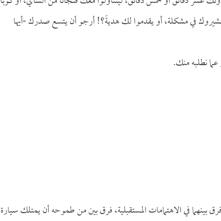
 عشر دقائق أو خمس دقائق، ليتناولوا معك فنجاناً من الشاي، أو كوباً
تشيروك في مشكلة، أو يقدموا لك هديةً؟! أرجو أن يتسع صدرك -أيها
عما نطلبه منك.
رق بينهما في الاهتمامات المستقبلية، فرق بين من طموحه أن يمتلك سيارة