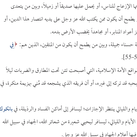
الإزعاج للناس، أو يحمل عليها صديقاً أو زميلاً، وبين من يتعدى
يطمح أن يكون ممن يكتب الله عز وجل على يديه انتصار هذا الدين، أو
يهز أعواد المنابر، أو مجاهداً يخضب الأرض بدمه.
جة حسناء جميلة، وبين من يطمح أن يكون من المتقين، الذين هم:
فِي
واقع الأمة الإسلامية، التي أصبحت تئن تحت المطارق والضربات ليلاً
حبه قد تركه إلى غيره، أو أن فريقه الذي يشجعه قد مُني بهزيمة منكرة، في
م والليالي ينتظر الإجازات؛ ليسافر إلى أماكن الفساد والرذيلة، في
بانكوك
أيام والليالي، ليسافر ليحيي شعيرة من شعائر الله، الجهاد في سبيل الله
 فيها أعلام الجهاد في سبيل الله عز وجل.