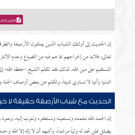
التفريغ ال
إن الحديث إلى أولئك الشباب الذين يملئون الأرصفة والطرقا
تعالى، فلابد من إخراجهم مما هم فيه من الضياع وعدم الالتزام
المستقيم على دين الله. لذلك فقد تكلم الشيخ -حفظه الله- 
الدنيا وأنها لا تساوي شيئاً، وتكلم عن بعض أوصاف الجنة وا
الحديث مع شباب الأرصفة حقيقة لا خي
إن الحمد الله نحمده ونستعينه ونستغفره ونتوب إليه، ونعوذ با
يضلل فلن تجد له ولياً مرشداً، وأشهد أن لا إله إلا الله وحد