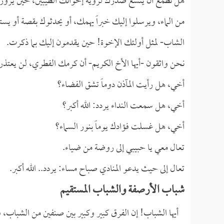
هل نطمع أن يتسع صدرك لرؤية إخوانك الطيبين، حين يزورونك
من الماء، ويرسلوا إليك خبراً يهمك، أو يحدثوك بقصة أو يس
الشاب- لمثل أولئك الإخوة! حين يقدمون إليك بما ذكرت.
نحن واثقون -أيها الأخ الكريم- أن كرمك الفطري، لن يعتذر 
أخي، هل رأيت المآذن دوماً تشق الفضاء؟
أخي، هل سمعت النداء يردد: الله أكبر؟
أخي، هل غسلت فؤادك يوماً بنور السماء؟
تعال معي يا حبيبي إلى روضة من ضياء.
تعال إلى حيث يدعو المنادي صباح مساء: يردد.. الله أكبر.
شباب الأرصفة والشباب المستقيم
أيها الشباب! إن الفرق كبير وكبير بين صنفين من الشباب، ف