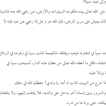
إلى عينه سبيلاً.
ل. الله تعالى بيده ملكوت السماوات والأرض، من رضي الله عنه فالدنيا
ان يعيش على سرير المرض، فإن الله عز وجل إذا رضي عن عبد فإنه لا
بباً في شقاوته فيتعبه ويقلقه، فالصحة كانت سبباً في وقوعه في الرذائل
شقائه، فكل ما أعطاه الله تعالى من عطايا هذه الدار، أصبحت سبباً في
بالاً عليه.
فإذا خرج من البيت، قالت له أمه: يا ولدي! حفظك الله في حلك
سرور وبين إنسان آخر يدخل على والديه، فلا يلتفت إليهما، ولا يلتفتان
ن يهلكه، حتى يرتاحا من شره.