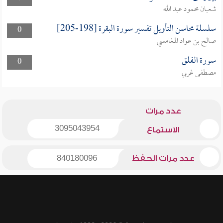
شعبان محمود عبد الله
سلسلة محاسن التأويل تفسير سورة البقرة [198-205]
0
صالح بن عواد المغامسي
سورة الفلق
0
مصطفى غربي
عدد مرات
3095043954
الاستماع
عدد مرات الحفظ
840180096