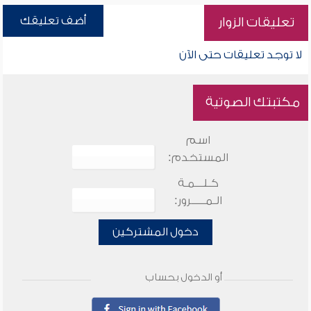
أضف تعليقك
تعليقات الزوار
لا توجد تعليقات حتى الآن
مكتبتك الصوتية
اسم
المستخدم:
كـلـــمـة
الـمـــــرور:
دخول المشتركين
أو الدخول بحساب