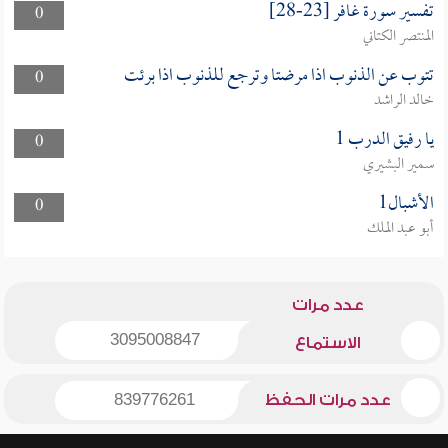
تفسير سورة غافر [23-28]
0
المنتصر الكتاني
تتوب عن الذنوب اذا مرضتا وترجع للذنوب اذا برئت
0
خالد الراشد
يا رفيق الدرب 1
0
سمير البشيري
الأشبال1
0
أبو عبد الملك
عدد مرات
3095008847
الاستماع
عدد مرات الحفظ
839776261