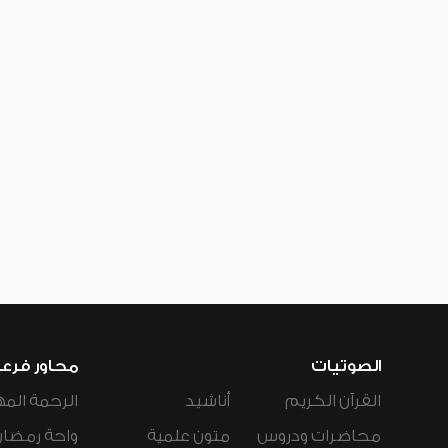
الصوتيات
محاور فرع
القرآن الكريم
أناشيد
الرحمة المه
محاضرات ودروس
متون علمية
واحة رمضان