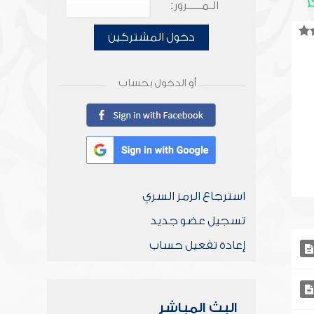
الـمـــــرور:
دخول المشتركين
أو الدخول بحساب
استرجاع الرمز السري
تسجيل عضو جديد
إعادة تفعيل حساب
البث المباشر