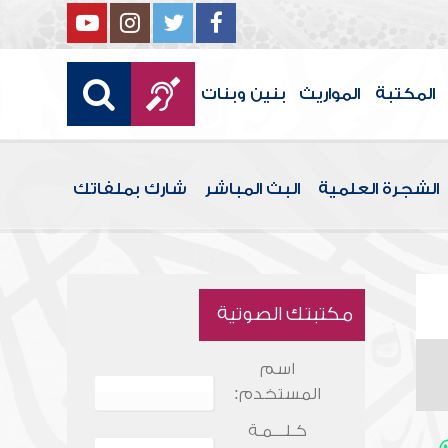
المكتبة
المواريث
بنين وبنات
الشجرة العلمية
البث المباشر
شارك بملفاتك
مكتبتك الصوتية
اسم
المستخدم:
كـلـــمـة