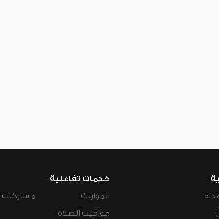
ية
خدمات تفاعلية
داة
المواريث
مشاركات ال
مواقيت الصلاة