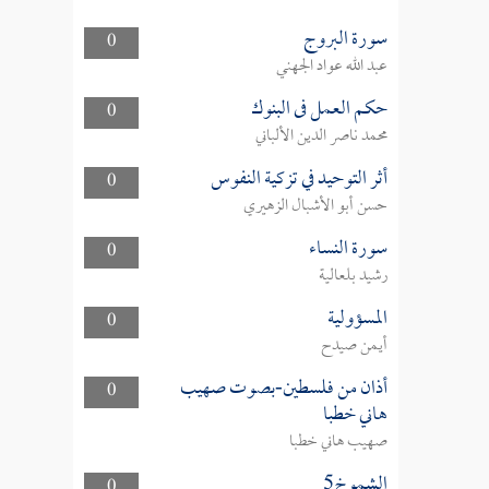
سورة البروج
0
عبد الله عواد الجهني
حكم العمل فى البنوك
0
محمد ناصر الدين الألباني
أثر التوحيد في تزكية النفوس
0
حسن أبو الأشبال الزهيري
سورة النساء
0
رشيد بلعالية
المسؤولية
0
أيمن صيدح
أذان من فلسطين-بصوت صهيب
0
هاني خطبا
صهيب هاني خطبا
الشموخ5
0