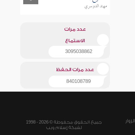
مهند الدوسري
عدد مرات
الاستماع
3095038862
عدد مرات الحفظ
840108789
زوار
جميع الحقوق محفوظة © 2026 - 1998
لشبكة إسلام ويب