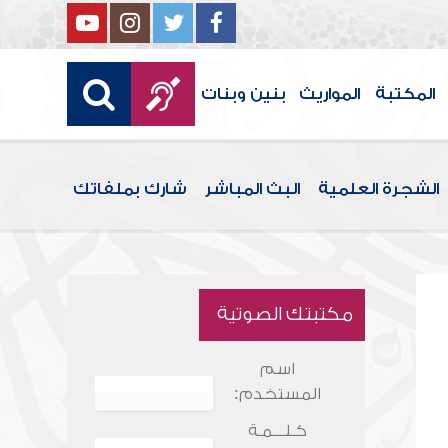
المكتبة
المواريث
بنين وبنات
الشجرة العلمية
البث المباشر
شارك بملفاتك
مكتبتك الصوتية
اسم
المستخدم:
كـلـــمـة