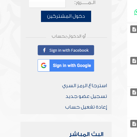
الـمـــــرور:
دخول المشتركين
أو الدخول بحساب
استرجاع الرمز السري
تسجيل عضو جديد
إعادة تفعيل حساب
البث المباشر