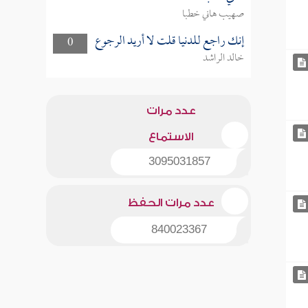
صهيب هاني خطبا
إنك راجع للدنيا قلت لا أريد الرجوع
0
خالد الراشد
عدد مرات
الاستماع
3095031857
عدد مرات الحفظ
840023367