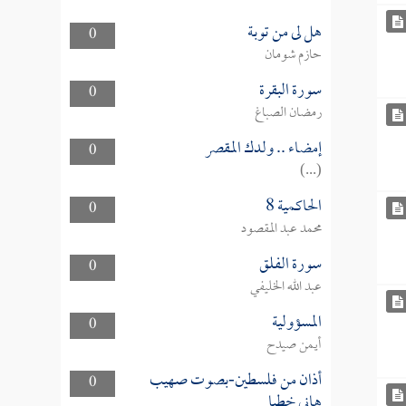
هل لى من توبة
0
حازم شومان
سورة البقرة
0
رمضان الصباغ
إمضاء .. ولدك المقصر
0
(...)
الحاكمية 8
0
محمد عبد المقصود
سورة الفلق
0
عبد الله الخليفي
المسؤولية
0
أيمن صيدح
أذان من فلسطين-بصوت صهيب
0
هاني خطبا