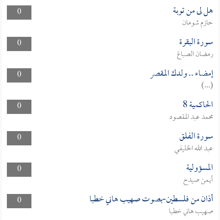
هل لى من توبة
0
حازم شومان
سورة البقرة
0
رمضان الصباغ
إمضاء .. ولدك المقصر
0
(...)
الحاكمية 8
0
محمد عبد المقصود
سورة الفلق
0
عبد الله الخليفي
المسؤولية
0
أيمن صيدح
أذان من فلسطين-بصوت صهيب هاني خطبا
0
صهيب هاني خطبا