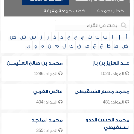
خطب جمعة
خطب جمعة مفرغة
أ
إ
ا
ب
ت
ث
ج
ح
خ
د
ذ
ر
ز
س
ش
ص
ض
ط
ظ
ع
غ
ف
ق
ك
ل
م
ن
ه
و
ي
عبد العزيز بن باز
محمد بن صالح العثيمين
المواد: 1023
المواد: 1296
محمد مختار الشنقيطي
عائض القرني
المواد: 481
المواد: 404
محمد الحسن الددو
محمد المنجد
الشنقيطي
المواد: 359