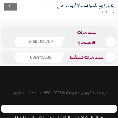
إنك راجع للدنيا قلت لا أريد الرجوع
0
خالد الراشد
عدد مرات
3095023709
الاستماع
عدد مرات الحفظ
839940639
جميع الحقوق محفوظة © 2026 - 1998 لشبكة إسلام ويب
وثيقة الخصوصية
اتفاقية الخدمة
اتصل بنا
من نحن