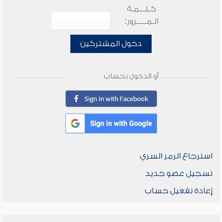
كـلـــمـة
الـمـــــرور:
دخول المشتركين
أو الدخول بحساب
استرجاع الرمز السري
تسجيل عضو جديد
إعادة تفعيل حساب