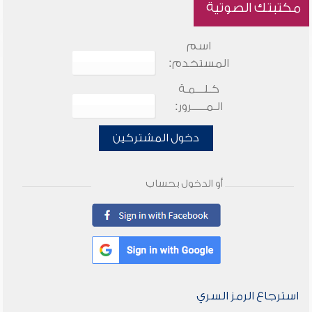
مكتبتك الصوتية
اسم
المستخدم:
كـلـــمـة
الـمـــــرور:
دخول المشتركين
أو الدخول بحساب
استرجاع الرمز السري