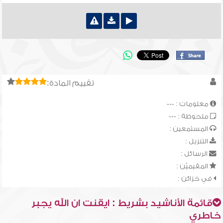
تقييم المادة:
معلومات : ---
ملحوظة : ---
المستمعين :
التنزيل :
الرسائل :
المقيميّن :
في خزائن :
قائمة الأناشيد بشريط : ايقنت ان الله يجبر
خاطري