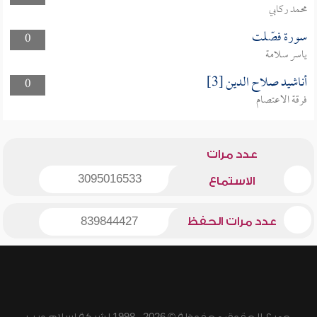
محمد ركابي
سورة فصّلت
0
ياسر سلامة
أناشيد صلاح الدين [3]
0
فرقة الاعتصام
عدد مرات
3095016533
الاستماع
عدد مرات الحفظ
839844427