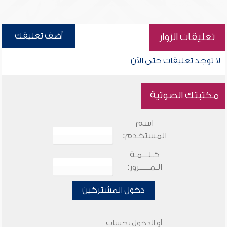
أضف تعليقك
تعليقات الزوار
لا توجد تعليقات حتى الآن
مكتبتك الصوتية
اسم
المستخدم:
كـلـــمـة
الـمـــــرور:
دخول المشتركين
أو الدخول بحساب