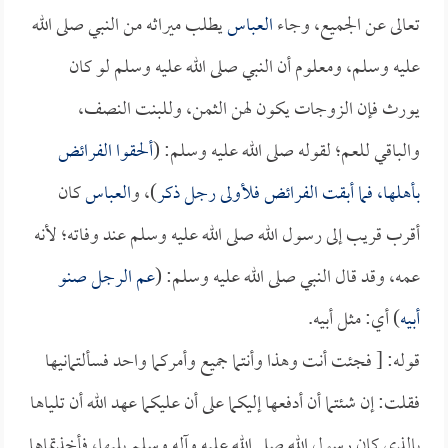
تعالى عن الجميع، وجاء
العباس
يطلب ميراثه من النبي صلى الله
عليه وسلم، ومعلوم أن النبي صلى الله عليه وسلم لو كان
يورث فإن الزوجات يكون لهن الثمن، وللبنت النصف،
والباقي للعم؛ لقوله صلى الله عليه وسلم: (
ألحقوا الفرائض
بأهلها، فما أبقت الفرائض فلأولى رجل ذكر
)، و
العباس
كان
أقرب قريب إلى رسول الله صلى الله عليه وسلم عند وفاته؛ لأنه
عمه، وقد قال النبي صلى الله عليه وسلم: (
عم الرجل صنو
أبيه
) أي: مثل أبيه.
قوله: [ فجئت أنت وهذا وأنتما جميع وأمركما واحد فسألتمانيها
فقلت: إن شئتما أن أدفعها إليكما على أن عليكما عهد الله أن تلياها
بالذي كان رسول الله صلى الله عليه وآله وسلم يليها، فأخذتماها