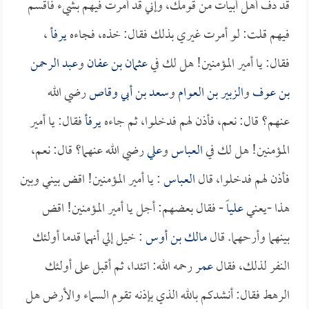
قد دف أهل أبيات من قومك، وإني قد أمرت فيهم بشيء فاقسم
فيهم قلت: لو أمرت غيري بذلك فقال: خذه، فجاءه
يرفأ
،
فقال: يا أمير المؤمنين! هل لك في
عثمان بن عفان
و
عبد الرحمن
بن عوف
و
الزبير بن العوام
و
سعد بن أبي وقاص
رضي الله
عنهم؟ قال: نعم، فأذن لهم فدخلوا، ثم جاءه
يرفأ
فقال: يا أمير
المؤمنين! هل لك في
العباس
و
علي
رضي الله عنهما؟ قال: نعم،
فأذن لهم فدخلوا، قال
العباس
: يا أمير المؤمنين! اقض بيني وبين
هذا -يعني
علياً
- فقال بعضهم: أجل يا أمير المؤمنين! اقض
بينهما وأرحهما. قال
مالك بن أوس
: خيل إلي أنهما قدما أولئك
النفر لذلك، فقال
عمر
رحمه الله: اتئدا، ثم أقبل على أولئك
الرهط فقال: أنشدكم بالله الذي بإذنه تقوم السماء والأرض هل