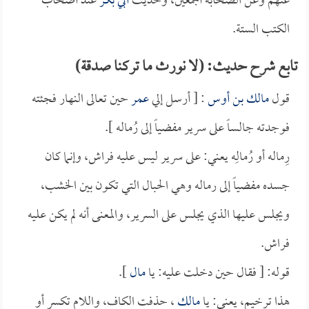
عنهم وعن الصحابة أجمعين، وحديث
أبي بكر
عند أصحاب
الكتب الستة.
تابع شرح حديث: (لا نورث ما تركنا صدقة)
قول
مالك بن أوس
: [ أرسل إلي
عمر
حين تعالى النهار فجئته
فوجدته جالساً على سرير مفضياً إلى رُماله ].
رِماله أو رُمالِه يعني: على سرير ليس عليه فراش، وإنما كان
جسده مفضياً إلى رماله وهي الحبال التي تكون بين الخشب،
ويجلس عليها الذي يجلس على السرير، والمعنى أنه لم يكن عليه
فراش.
قوله: [ فقال حين دخلت عليه: يا
مال
].
هذا ترخيم، يعني: يا
مالك
، حذفت الكاف، واللام تكسر أو