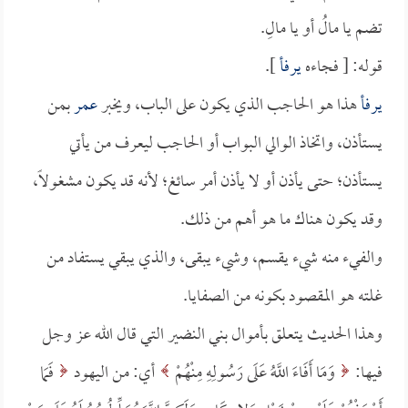
تضم يا مالُ أو يا مالِ.
قوله: [ فجاءه
يرفأ
].
يرفأ
هذا هو الحاجب الذي يكون على الباب، ويخبر
عمر
بمن
يستأذن، واتخاذ الوالي البواب أو الحاجب ليعرف من يأتي
يستأذن؛ حتى يأذن أو لا يأذن أمر سائغ؛ لأنه قد يكون مشغولاً،
وقد يكون هناك ما هو أهم من ذلك.
والفيء منه شيء يقسم، وشيء يبقى، والذي يبقي يستفاد من
غلته هو المقصود بكونه من الصفايا.
وهذا الحديث يتعلق بأموال بني النضير التي قال الله عز وجل
فيها:
وَمَا أَفَاءَ اللَّهُ عَلَى رَسُولِهِ مِنْهُمْ
أي: من اليهود
فَمَا