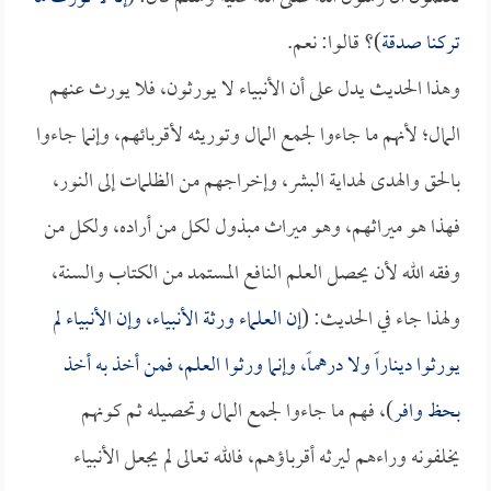
تركنا صدقة
)؟ قالوا: نعم.
وهذا الحديث يدل على أن الأنبياء لا يورثون، فلا يورث عنهم
المال؛ لأنهم ما جاءوا لجمع المال وتوريثه لأقربائهم، وإنما جاءوا
بالحق والهدى لهداية البشر، وإخراجهم من الظلمات إلى النور،
فهذا هو ميراثهم، وهو ميراث مبذول لكل من أراده، ولكل من
وفقه الله لأن يحصل العلم النافع المستمد من الكتاب والسنة،
ولهذا جاء في الحديث: (
إن العلماء ورثة الأنبياء، وإن الأنبياء لم
يورثوا ديناراً ولا درهماً، وإنما ورثوا العلم، فمن أخذ به أخذ
بحظ وافر
)، فهم ما جاءوا لجمع المال وتحصيله ثم كونهم
يخلفونه وراءهم ليرثه أقرباؤهم، فالله تعالى لم يجعل الأنبياء