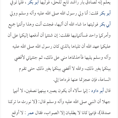
يعلم إنه لصادق بار راشد تابع للحق، فوليها
أبو بكر
، فلما توفي
أبو بكر
قلت: أنا ولي رسول الله صلى الله عليه وآله وسلم وولي
أبي بكر
فوليتها ما شاء الله أن أليها، فجئت أنت وهذا وأنتما جميع
وأمركما واحد فسألتمانيها فقلت: إن شئتما أن أدفعها إليكما على أن
عليكما عهد الله أن تلياها بالذي كان رسول الله صلى الله عليه
وآله وسلم يليها فأخذتماها مني على ذلك، ثم جئتماني لأقضي
بينكما بغير ذلك، والله لا أقضي بينكما بغير ذلك حتى تقوم
الساعة، فإن عجزتما عنها فرداها إلي.
قال
أبو داود
: إنما سألاه أن يكون يصيره بينهما نصفين، لا أنهما
جهلا أن النبي صلى الله عليه وآله وسلم قال: (لا نورث ما تركنا
صدقة)، فإنهما كانا لا يطلبان إلا الصواب، فقال
عمر
: لا أوقع