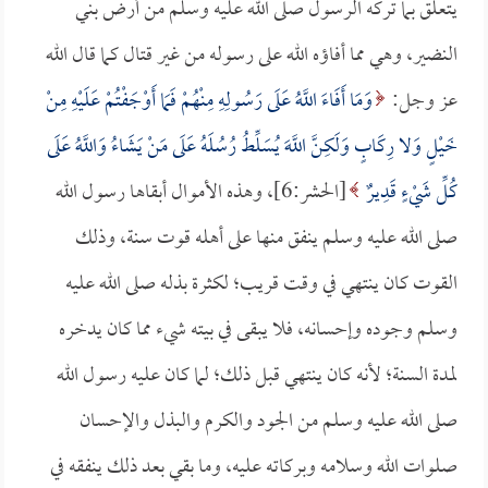
يتعلق بما تركه الرسول صلى الله عليه وسلم من أرض بني
النضير، وهي مما أفاؤه الله على رسوله من غير قتال كما قال الله
عز وجل:
وَمَا أَفَاءَ اللَّهُ عَلَى رَسُولِهِ مِنْهُمْ فَمَا أَوْجَفْتُمْ عَلَيْهِ مِنْ
خَيْلٍ وَلا رِكَابٍ وَلَكِنَّ اللَّهَ يُسَلِّطُ رُسُلَهُ عَلَى مَنْ يَشَاءُ وَاللَّهُ عَلَى
كُلِّ شَيْءٍ قَدِيرٌ
[الحشر:6]، وهذه الأموال أبقاها رسول الله
صلى الله عليه وسلم ينفق منها على أهله قوت سنة، وذلك
القوت كان ينتهي في وقت قريب؛ لكثرة بذله صلى الله عليه
وسلم وجوده وإحسانه، فلا يبقى في بيته شيء مما كان يدخره
لمدة السنة؛ لأنه كان ينتهي قبل ذلك؛ لما كان عليه رسول الله
صلى الله عليه وسلم من الجود والكرم والبذل والإحسان
صلوات الله وسلامه وبركاته عليه، وما بقي بعد ذلك ينفقه في