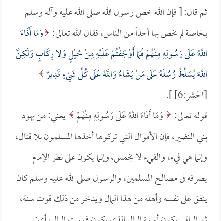
ثم قال: [ فإن الله خص رسول الله صلى الله عليه وآله وسلم
بخاصة لم يخص بها أحداً من الناس، فقال الله تعالى:
وَمَا أَفَاءَ
اللَّهُ عَلَى رَسُولِهِ مِنْهُمْ فَمَا أَوْجَفْتُمْ عَلَيْهِ مِنْ خَيْلٍ وَلا رِكَابٍ وَلَكِنَّ
اللَّهَ يُسَلِّطُ رُسُلَهُ عَلَى مَنْ يَشَاءُ وَاللَّهُ عَلَى كُلِّ شَيْءٍ قَدِيرٌ
[الحشر:6] ].
قوله تعالى:
وَمَا أَفَاءَ اللَّهُ عَلَى رَسُولِهِ مِنْهُمْ
يعني: من يهود
بني النضير، فإن الأموال التي تركوها أخذها المسلمون بلا قتال،
وإنما هي فيء، والفيء لا يخمس، وإنما يكون على نظر الإمام
يصرفه في مصالح المسلمين، والرسول صلى الله عليه وسلم كان
ينفق على نفسه وأهله من هذا المال ويدخر من ذلك قوت سنة،
ثم الباقي يكون أسوة المال الذي يكون في بيت المال، أي: