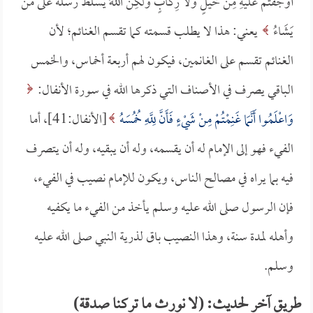
أَوْجَفْتُمْ عَلَيْهِ مِنْ خَيْلٍ وَلا رِكَابٍ وَلَكِنَّ اللَّهَ يُسَلِّطُ رُسُلَهُ عَلَى مَنْ
يَشَاءُ
يعني: هذا لا يطلب قسمته كما تقسم الغنائم؛ لأن
الغنائم تقسم على الغانمين، فيكون لهم أربعة أخماس، والخمس
الباقي يصرف في الأصناف التي ذكرها الله في سورة الأنفال:
وَاعْلَمُوا أَنَّمَا غَنِمْتُمْ مِنْ شَيْءٍ فَأَنَّ لِلَّهِ خُمُسَهُ
[الأنفال:41]، أما
الفيء فهو إلى الإمام له أن يقسمه، وله أن يبقيه، وله أن يتصرف
فيه بما يراه في مصالح الناس، ويكون للإمام نصيب في الفيء،
فإن الرسول صلى الله عليه وسلم يأخذ من الفيء ما يكفيه
وأهله لمدة سنة، وهذا النصيب باق لذرية النبي صلى الله عليه
وسلم.
طريق آخر لحديث: (لا نورث ما تركنا صدقة)