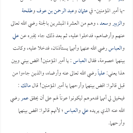
-يا أمير المؤمنين- في
عثمان
و
عبد الرحمن بن عوف
و
طلحة
و
الزبير
و
سعد
، وهم من العشرة المبشرين بالجنة رضي الله تعالى
عنهم وأرضاهم، فدخلوا عليه، ثم بعد ذلك جاء يخبره عن
علي
و
العباس
رضي الله عنهما وأنهما يستأذنان، فدخلا عليه، وكانت
بينهما خصومة، فقال
العباس
: يا أمير المؤمنين! اقض بيني وبين
هذا يعني:
علياً
رضي الله تعالى عنه وأرضاه، والذين جاءوا من
قبل قالوا: اقض بينهما وأرحهما يا أمير المؤمنين! قال
مالك
:
فيخيل لي أنهما قدموهم ليكونوا عوناً لهم على أن يحقق
عمر
رضي
الله عنه الذي يريده
علي
و
العباس
؛ لأنهم قالوا: اقض بينهما
وأرحهما.