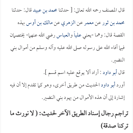
قال المصنف رحمه الله تعالى: [ حدثنا
محمد بن عبيد
قال: حدثنا
محمد بن ثور
عن
معمر
عن
الزهري
عن
مالك بن أوس
بهذه
القصة قال: وهما -يعني
علياً
و
العباس
رضي الله عنهما- يختصمان
فيما أفاء الله على رسوله صلى الله عليه وآله وسلم من أموال بني
النضير.
قال
أبو داود
: أراد ألا يوقع عليه اسم قسم ].
أورد
أبو داود
الحديث من طريق أخرى، وهو كما تقدم إلا أن فيه
إشارة إلى أن هذه الأموال من يهود بني النضير.
تراجم رجال إسناد الطريق الآخر لحديث: ( لا نورث ما
تركنا صدقة)