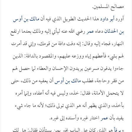
مصالح المسلمين.
أورد
أبو داود
هذا الحديث الطويل الذي فيه أن
مالك بن أوس
بن الحدثان
دعاه
عمر
رضي الله عنه ليأتي إليه وذلك بعدما ارتفع
النهار، فجاء إليه وقال: إنه دفت دافة من قومك، وإني قد أمرت
لهم بشيء فأعطهم إياه ووزعه عليهم، والمقصود بالدافة: الذين
جاءوا يدفون مسرعين يريدون الإحسان والعطاء لما حصل لهم
من فقر وحاجة، فطلب
مالك بن أوس
أن يعفيه من ذلك، حتى
لا يتحمل الأمانة، فقال: خذه، وليس فيه أنه أعفاه، وإنما أمره
بأخذه، والذي يظهر أنه هو الذي تولى ذلك؛ لأنه ما جاء شيء
يفيد بأن
عمر
اختار غيره وأسنده إلى غيره.
و
يرفأ
هو الذي كان على الباب يخبر بمن يستأذن فقال: هل لك