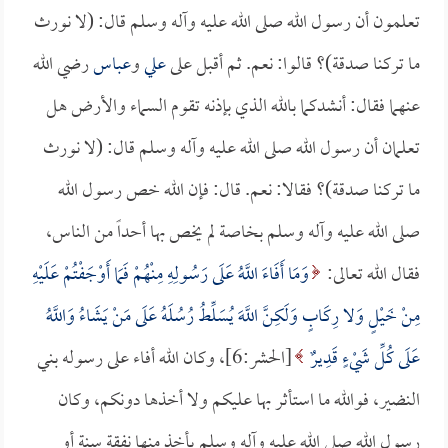
تعلمون أن رسول الله صلى الله عليه وآله وسلم قال: (لا نورث
ما تركنا صدقة)؟ قالوا: نعم. ثم أقبل على
علي
و
عباس
رضي الله
عنهما فقال: أنشدكما بالله الذي بإذنه تقوم السماء والأرض هل
تعلمان أن رسول الله صلى الله عليه وآله وسلم قال: (لا نورث
ما تركنا صدقة)؟ فقالا: نعم. قال: فإن الله خص رسول الله
صلى الله عليه وآله وسلم بخاصة لم يخص بها أحداً من الناس،
فقال الله تعالى:
وَمَا أَفَاءَ اللَّهُ عَلَى رَسُولِهِ مِنْهُمْ فَمَا أَوْجَفْتُمْ عَلَيْهِ
مِنْ خَيْلٍ وَلا رِكَابٍ وَلَكِنَّ اللَّهَ يُسَلِّطُ رُسُلَهُ عَلَى مَنْ يَشَاءُ وَاللَّهُ
عَلَى كُلِّ شَيْءٍ قَدِيرٌ
[الحشر:6]، وكان الله أفاء على رسوله بني
النضير، فوالله ما استأثر بها عليكم ولا أخذها دونكم، وكان
رسول الله صلى الله عليه وآله وسلم يأخذ منها نفقة سنة أو