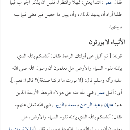
فقال
عمر
: ائتدا يعني: تمهلا وانتظرا، فقبل أن يذكر الجواب فيما
طلبا أراد أن يمهد لذلك، وأن يبين ما حصل فيما مضى فيما بينه
وبينهما.
الأنبياء لا يورثون
قوله: [ ثم أقبل على أولئك الرهط فقال: أنشدكم بالله الذي
بإذنه تقوم السماء والأرض هل تعلمون أن رسول الله صلى الله
عليه وآله وسلم قال: (لا نورث ما تركنا صدقة)؟ قالوا: نعم. ].
أي: أقبل
عمر
رضي الله عنه على هؤلاء الرهط الأربعة الذين
هم:
عثمان
و
عبد الرحمن
و
سعد
و
الزبير
رضي الله تعالى عنهم،
فقال: أنشدكم بالله الذي بإذنه تقوم السماء والأرض، هل
تعلمون أن رسول الله صلى الله عليه وسلم قال: (
إنا لا نورث ما