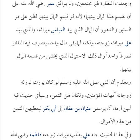
وجعلت النظارة لهما مجتمعين، ولم يوافق
عمر
رضي الله عنه على
أن يقسم هذا المال بينهما؛ لأنه لو قسم المال بينهما لظن على مر
السنين والدهور أن المال الذي بيد
العباس
ميراثه، والذي بيد
علي
ميراث زوجته، ولكنه لما بقي مال واحد يتصرف فيه الناظر
تصرفاً واحداً زال ذلك الاحتمال الذي يخشى من قسمة المال
بينهما.
ومعلوم أن النبي صلى الله عليه وسلم لو كان يورث لورثه
زوجاته أمهات المؤمنين، ولكان لهن الثمن، وسيأتي حديث فيه
أنهن أردن أن يرسلن
عثمان بن عفان
إلى
أبي بكر
ليعطيهن الثمن
من هذه الأموال.
وفي هذا الحديث جاء
علي
يطلب ميراث زوجته
فاطمة
رضي الله