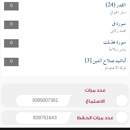
القدر (24)
0
سفر الحوالي
سورة ق
0
محمد ركابي
سورة فصّلت
0
ياسر سلامة
أناشيد صلاح الدين [3]
0
فرقة الاعتصام
عدد مرات
3095007381
الاستماع
عدد مرات الحفظ
839761643