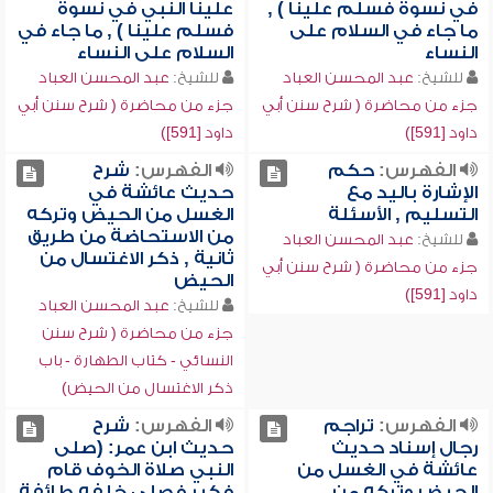
في نسوة فسلم علينا ) ,
علينا النبي في نسوة
ما جاء في السلام على
فسلم علينا ) , ما جاء في
النساء
السلام على النساء
للشيخ:
عبد المحسن العباد
للشيخ:
عبد المحسن العباد
جزء من محاضرة ( شرح سنن أبي
جزء من محاضرة ( شرح سنن أبي
داود [591])
داود [591])
الفهرس:
حكم
الفهرس:
شرح
الإشارة باليد مع
حديث عائشة في
التسليم , الأسئلة
الغسل من الحيض وتركه
من الاستحاضة من طريق
للشيخ:
عبد المحسن العباد
ثانية , ذكر الاغتسال من
جزء من محاضرة ( شرح سنن أبي
الحيض
داود [591])
للشيخ:
عبد المحسن العباد
جزء من محاضرة ( شرح سنن
النسائي - كتاب الطهارة - باب
ذكر الاغتسال من الحيض)
الفهرس:
تراجم
الفهرس:
شرح
رجال إسناد حديث
حديث ابن عمر: (صلى
عائشة في الغسل من
النبي صلاة الخوف قام
الحيض وتركه من
فكبر فصلى خلفه طائفة