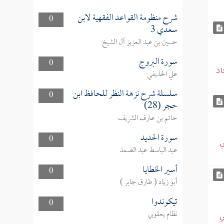
شرح منظومة القواعد الفقهية لابن
0
سعدي 3
حسين بن عبد العزيز آل الشيخ
سورة البروج
0
اد
علي الحذيفي
سلسلة شرح نزهة النظر للحافظ ابن
0
حجر (28)
حاتم بن عارف الشريف
سورة الحديد
0
ي
عبد الباسط عبد الصمد
أسير الخطايا
0
أبو زياد ( طارق جابر )
تيكوندوا
0
نظام يعقوبي
ي