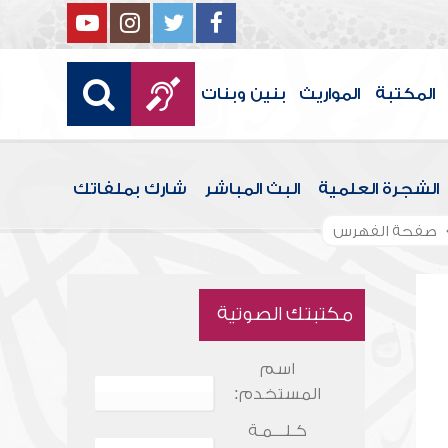
المكتبة
المواريث
بنين وبنات
الشجرة العلمية
البث المباشر
شارك بملفاتك
صفحة الفهرس
مكتبتك الصوتية
اسم
المستخدم:
كـلـــمـة