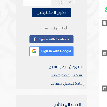
الـمـــــرور:
دخول المشتركين
أو الدخول بحساب
استرجاع الرمز السري
تسجيل عضو جديد
إعادة تفعيل حساب
البث المباشر