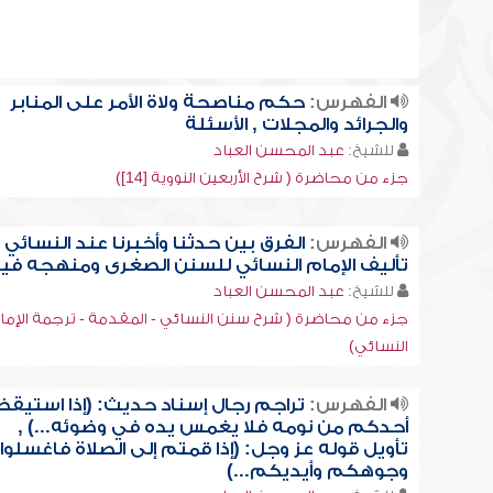
الفهرس:
حكم مناصحة ولاة الأمر على المنابر
والجرائد والمجلات , الأسئلة
للشيخ:
عبد المحسن العباد
جزء من محاضرة ( شرح الأربعين النووية [14])
الفهرس:
الفرق بين حدثنا وأخبرنا عند النسائي ,
تأليف الإمام النسائي للسنن الصغرى ومنهجه في
للشيخ:
عبد المحسن العباد
جزء من محاضرة ( شرح سنن النسائي - المقدمة - ترجمة الإما
النسائي)
الفهرس:
تراجم رجال إسناد حديث: (إذا استيقظ
أحدكم من نومه فلا يغمس يده في وضوئه...) ,
تأويل قوله عز وجل: (إذا قمتم إلى الصلاة فاغسلوا
وجوهكم وأيديكم...)