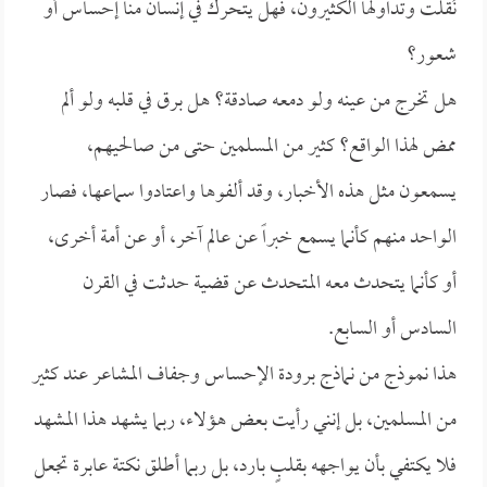
نُقلت وتداولها الكثيرون، فهل يتحرك في إنسان منا إحساس أو
شعور؟
هل تخرج من عينه ولو دمعه صادقة؟ هل برق في قلبه ولو ألم
ممض لهذا الواقع؟ كثير من المسلمين حتى من صالحيهم،
يسمعون مثل هذه الأخبار، وقد ألفوها واعتادوا سماعها، فصار
الواحد منهم كأنما يسمع خبراً عن عالم آخر، أو عن أمة أخرى،
أو كأنما يتحدث معه المتحدث عن قضية حدثت في القرن
السادس أو السابع.
هذا نموذج من نماذج برودة الإحساس وجفاف المشاعر عند كثير
من المسلمين، بل إنني رأيت بعض هؤلاء، ربما يشهد هذا المشهد
فلا يكتفي بأن يواجهه بقلبٍ بارد، بل ربما أطلق نكتة عابرة تجعل