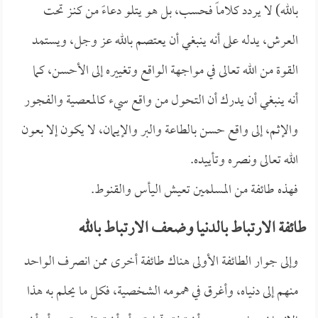
بالله) لا يردد كلاماً فحسب، بل هو يتلو دعاءً من كنـز تحت
العرش، يدله على أنه ينبغي أن يعتصم بالله عز وجل، ويستمد
القوة من الله تعالى في مواجهة الواقع وتغييره إلى الأحسن، كما
أنه ينبغي أن يدرك أن التحول من واقع سيء كالمعصية والفجور
والإثم، إلى واقع حسن بالطاعة والبر والإيمان، لا يكون إلا بعون
الله تعالى ونصره وتأييده.
فهذه طائفة من المسلمين تعيش اليأس والقنوط.
طائفة الارتباط بالدنيا وضعف الارتباط بالله
وإلى جوار الطائفة الأولى هناك طائفة أخرى ممن انصرف الواحد
منهم إلى دنياه، وأغرق في همومه الشخصية، فكل ما يحلم به هذا