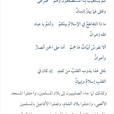
كم يستغيثُ بِنا المستضعفون وهم صرعى
وقتلى فما يهتزُ إنسانُ
ما ذا التقاطعُ في الإسلامُ بينكمُ وأنتمُ يا عباد
الله إخوانُ
ألا نفوسٌ أبيَّاتٌ لها هِممُ أما على الخيرِ أنصارٌ
وأعوانُ
لمثل هذا يذوب القلبُ من كمدٍ إن كان في
القلبِ إسلامٌ وإيمانُ
وكذلك لما جاء الصليبيون إلى بلاد المسلمين، واحتلوا المسجد
الأقصى، واحتلوا
بلاد الشام
، وفعلوا الأفاعيل بالمسلمين