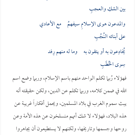
بين الشكِ والعجبِ
والمدعون هوى الإسلامِ سيفهمُ مع الأعادي
على أبنائه النُجُبِ
يُخادِعون به أو يتقون به وما له منهم رِفد
سِوى الخُطَبِ
فهؤلاء رُبما تكلم الواحد منهم باسم الإسلام، وربما وضع اسم
الله في ضمن كلامه، وربما تكلم عن الدين، ولكن حقيقته أنه
يبث سموم الغرب في بلاد المسلمين، ويحمل أفكاراً غريبة عن
هذه البلاد، فهؤلاء لا شك أنهم منسلخون عن هذه الأمة وعن
روحها وجسمها وتاريخها، ولكنهم لا يستطيعون أن يجاهروا