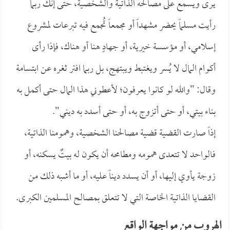
يرى ويسمع على مصالحه الذاتية والشخصية، حتى إنك ربما
رأيت مسلماً يحضر مشهداً أو مجمعاً تُجمع فيه تبرعات لمشروع
إسلامي، أو مؤسسة خيرية، أو جهادٍ هنا أو هناك، فإذا رأى
أكوام المال لا يُسر ويغتبط ويبتهج، بل ربما افتر ثغره عن ابتسامة
وقال: "والله لو كانوا يعرفون؛ لأعطوني هذا المال حتى أكمل به
بناء بيتي، أو حتى أتزوج به، أو حتى أسدد به ديني".
إذاً صارت القضية قضية مصالحنا الشخصية، وهمومنا الذاتية،
فالواحد لا تتعدى همومه ومطامحه أن يكون له بيتٌ يسكنه، أو
زوجة يأوي إليها، أو أن يسدد ديناً عليه، أو ما أشبه ذلك من
القضايا الذاتية الخاصة التي لا تتعلق بمصالح المسلمين الكبرى.
الهروب من مواجهة الواقع