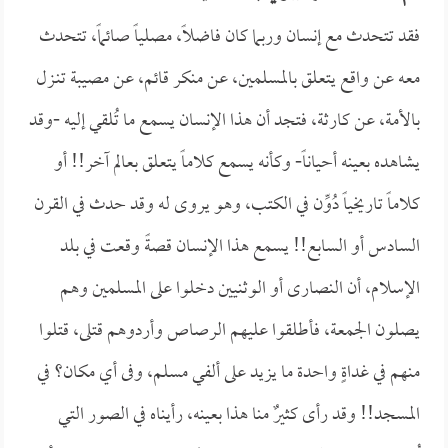
فقد تتحدث مع إنسان وربما كان فاضلاً، مصلياً صائماً، تتحدث
معه عن واقع يتعلق بالمسلمين، عن منكر قائم، عن مصيبة تنـزل
بالأمة، عن كارثة، فتجد أن هذا الإنسان يسمع ما تُلقي إليه -وقد
يشاهده بعينه أحياناً- وكأنه يسمع كلاماً يتعلق بعالم آخر!! أو
كلاماً تاريخياً دُوِّن في الكتب، وهو يروى له وقد حدث في القرن
السادس أو السابع!! يسمع هذا الإنسان قصةً وقعت في بلد
الإسلام، أن النصارى أو الوثنيين دخلوا على المسلمين وهم
يصلون الجمعة، فأطلقوا عليهم الرصاص وأردوهم قتلى، قتلوا
منهم في غداةٍ واحدة ما يزيد على ألفي مسلم، وفى أي مكان؟ في
المسجد!! وقد رأى كثيرٌ منا هذا بعينه، رأيناه في الصور التي