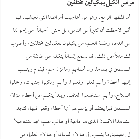
مرض الكيل بمكيالين مختلفين
أما المظهر الرابع، وهو من أعاجيب أمراضنا التي نعيشها: فهو
أنني لاحظت أن كثيراً من الناس، بل حتى -أحياناً- من إخواننا
من الدعاة وطلبة العلم، من يكيلون بمكيالين مختلفين، وأضرب
لك مثلاً على ذلك: قد تسمع إنساناً يتكلم عن طائفة من
المسلمين في بلد ما، وما أصابهم وما نـزل بهم، فيقوم وينسب
إليهم أخطاءً وأنهم فعلوا وفعلوا، وأنهم ارتكبوا جنايات، وحملوا
السلاح، وأنهم استخدموا العنف، ويبدأ يتكلم عن أخطاء هؤلاء
المسلمين فيما يعتقد أو يزعم هو أنها أخطاء وقعوا فيها، فتجد
عند هذا الإنسان الذي هو داعية أو طالب علم، تجد عنده ميلاً
إلى تصديق ما ينسب إلى هؤلاء الدعاة، أو هؤلاء العلماء من