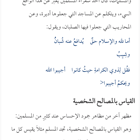
والمسلمات، كان أحد شعراء المسلمين يعبر عن هذا الواقع
السيء، ويتكلم عن المساجد التي جعلوها أديرة، وعن
المحاريب التي جعلوا فيها الصلبان، ويقول:
أمـا لله والإسـلام حـقٌ يُدافعُ عنه شُبانُُ
وشِيِبُ
فقُل لِذوي الكرامةِ حيثُ كانوا أجيبوا الله
ويحكمُ أجيبوا<
القياس بالمصالح الشخصية
مظهر آخر من مظاهر جمود الإحساس عند كثيرٍ من المسلمين:
وهو القياس بالمصالح الشخصية، تجد المسلم مثلاً يقيس كل ما