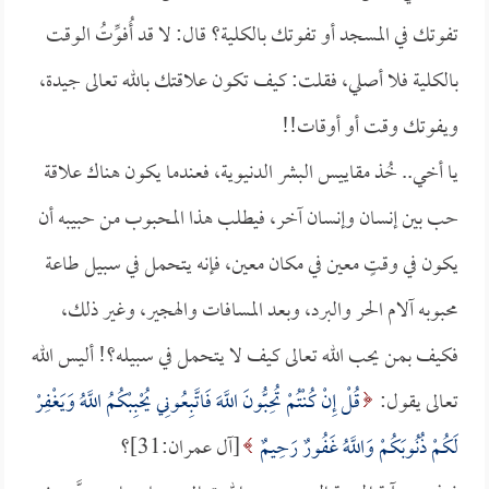
تفوتك في المسجد أو تفوتك بالكلية؟ قال: لا قد أُفوِّتُ الوقت
بالكلية فلا أصلي، فقلت: كيف تكون علاقتك بالله تعالى جيدة،
ويفوتك وقت أو أوقات!!
يا أخي.. خُذ مقاييس البشر الدنيوية، فعندما يكون هناك علاقة
حب بين إنسان وإنسان آخر، فيطلب هذا المحبوب من حبيبه أن
يكون في وقتٍ معين في مكان معين، فإنه يتحمل في سبيل طاعة
محبوبه آلام الحر والبرد، وبعد المسافات والهجير، وغير ذلك،
فكيف بمن يحب الله تعالى كيف لا يتحمل في سبيله؟! أليس الله
تعالى يقول:
قُلْ إِنْ كُنْتُمْ تُحِبُّونَ اللَّهَ فَاتَّبِعُونِي يُحْبِبْكُمُ اللَّهُ وَيَغْفِرْ
لَكُمْ ذُنُوبَكُمْ وَاللَّهُ غَفُورٌ رَحِيمٌ
[آل عمران:31]؟