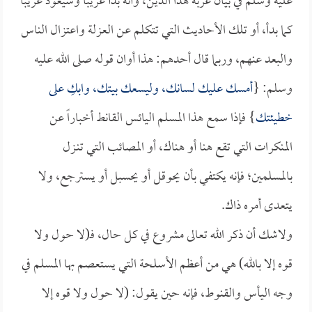
عليه وسلم في بيان غربة هذا الدين، وأنه بدأ غريباً وسيعود غريباً
كما بدأ، أو تلك الأحاديث التي تتكلم عن العزلة واعتزال الناس
والبعد عنهم، وربما قال أحدهم: هذا أوان قوله صلى الله عليه
وسلم: {
أمسك عليك لسانك، وليسعك بيتك، وابكِ على
خطيئتك
} فإذا سمع هذا المسلم اليائس القانط أخباراً عن
المنكرات التي تقع هنا أو هناك، أو المصائب التي تنـزل
بالمسلمين؛ فإنه يكتفي بأن يحوقل أو يحسبل أو يسترجع، ولا
يتعدى أمره ذاك.
ولاشك أن ذكر الله تعالى مشروع في كل حال، فـ(لا حول ولا
قوه إلا بالله) هي من أعظم الأسلحة التي يستعصم بها المسلم في
وجه اليأس والقنوط، فإنه حين يقول: (لا حول ولا قوه إلا