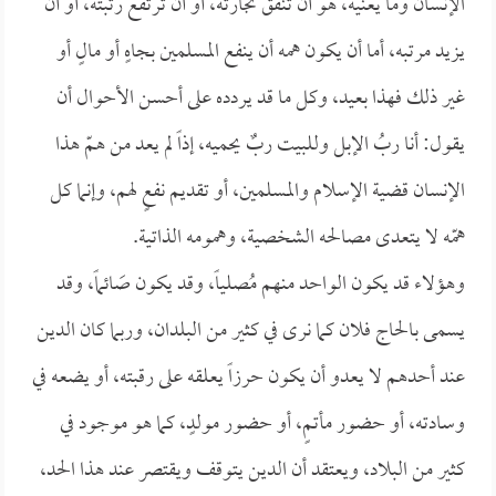
الإنسان وما يعنيه، هو أن تنفق تجارته، أو أن ترتفع رتبته، أو أن
يزيد مرتبه، أما أن يكون همه أن ينفع المسلمين بجاهٍ أو مالٍ أو
غير ذلك فهذا بعيد، وكل ما قد يردده على أحسن الأحوال أن
يقول: أنا ربُ الإبل وللبيت ربٌ يحميه، إذاً لم يعد من همّ هذا
الإنسان قضية الإسلام والمسلمين، أو تقديم نفعٍ لهم، وإنما كل
همّه لا يتعدى مصالحه الشخصية، وهمومه الذاتية.
وهؤلاء قد يكون الواحد منهم مُصلياً، وقد يكون صَائماً، وقد
يسمى بالحاج فلان كما نرى في كثير من البلدان، وربما كان الدين
عند أحدهم لا يعدو أن يكون حرزاً يعلقه على رقبته، أو يضعه في
وسادته، أو حضور مأتمٍ، أو حضور مولدٍ، كما هو موجود في
كثير من البلاد، ويعتقد أن الدين يتوقف ويقتصر عند هذا الحد،