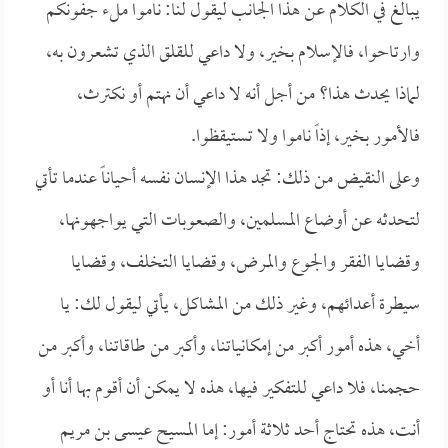
يبالغ في الكلام عن هذا الجانب ليقول لنا: ناموا ملء جفونكم
وارتاحوا، فالإسلام بخير، ولا داعي للقلق الذي تشعرون به،
لماذا يحدث هذا؟ من أجل أنه لا داعي أن نهتم أو نكترث،
فالأمور بخير، إذاً ناموا ولا تستيقظوا.
وعلى النقيض من ذلك: تجد هذا الإنسان نفسه أحياناً عندما تأتي
لتحدثه عن أوضاع المسلمين، والصعوبات التي يواجهونها،
وقضايا الفقر والجوع والمرض، وقضايا التخلف، وقضايا
سيطرة أعدائهم، وغير ذلك من المشاكل، يأتي ليقول لك: يا
أخي، هذه أمور أكبر من إمكانياتنا، وأكبر من طاقاتنا، وأكبر من
حجمنا، فلا داعي للتفكير فيها، هذه لا يمكن أن أقوم بها أنا أو
أنت، هذه تحتاج أحد ثلاثة أمور: إما المسيح عيسى بن مريم