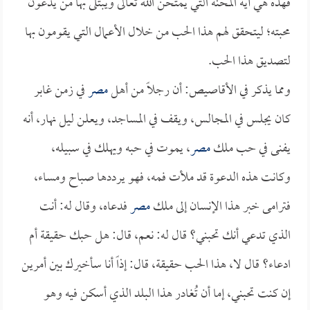
فهذه هي آية المحنة التي يمتحن الله تعالى ويبتلى بها من يدَّعون
محبته؛ ليتحقق لهم هذا الحب من خلال الأعمال التي يقومون بها
لتصديق هذا الحب.
ومما يذكر في الأقاصيص: أن رجلاً من أهل
مصر
في زمن غابر
كان يجلس في المجالس، ويقف في المساجد، ويعلن ليل نهار، أنه
يفنى في حب ملك
مصر
، يموت في حبه ويهلك في سبيله،
وكانت هذه الدعوة قد ملأت فمه، فهو يرددها صباح ومساء،
فترامى خبر هذا الإنسان إلى ملك
مصر
فدعاه، وقال له: أنت
الذي تدعي أنك تحبني؟ قال له: نعم، قال: هل حبك حقيقة أم
ادعاء؟ قال لا، هذا الحب حقيقة، قال: إذاً أنا سأخيرك بين أمرين
إن كنت تحبني، إما أن تُغادر هذا البلد الذي أسكن فيه وهو