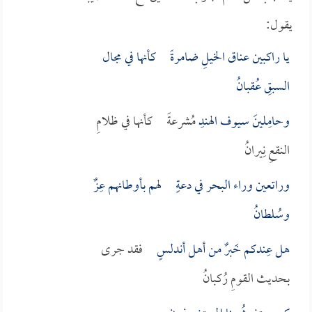
يقول:
يا راكبين عناق الخيلِ ضامرةً كأنها في مجال
السبقِ عُقبانُ
وحامِلينَ سيوف
الهند
ِ مُشرعةً كأنها في ظلامِ
النقعِ نِيرانُ
وراتعين وراء البحر في دعةٍ لهم بأوطانهم عِزٌ
وسُلطانُ
هل عِندكم خَبرٌ من أهل
أندلسٍ
فقد جرى
بحديث القومِ رُكبانُ