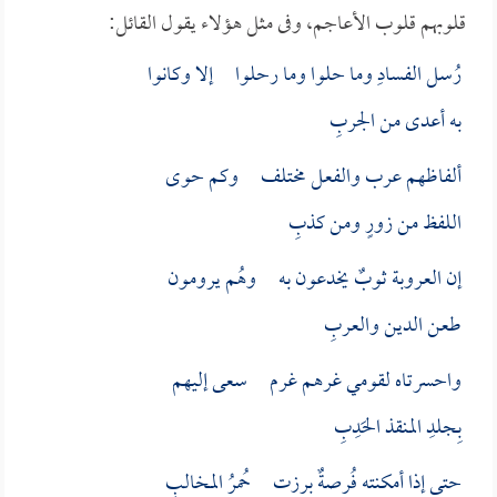
قلوبهم قلوب الأعاجم، وفى مثل هؤلاء يقول القائل:
رُسل الفسادِ وما حلوا وما رحلوا إلا وكانوا
به أعدى من الجربِ
ألفاظهم عرب والفعل مختلف وكم حوى
اللفظ من زورٍ ومن كذبِ
إن العروبة ثوبٌ يخدعون به وهُم يرومون
طعن الدين والعربِ
واحسرتاه لقومي غرهم غرم سعى إليهم
بِجلدِ المنقذ الحَدِبِ
حتى إذا أمكنته فُرصةٌ برزت حُمرُ المخالبِ