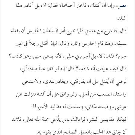
مصر
، وإما أن أقتلك، فاختر أحدهما؟ فقال: لا، بل أغادر هذا
البلد.
قال: فاخرج من عندي فلما خرج أمر السلطان الحارس أن يقتله
بسيفه، وهنا قام الحارس وثار، وقال: لماذا أقتل رجلاً في غير
جرم؟ فقال: لا، بل أجرم في حقي، لأنه يدعي حبي وهو كاذب؟
قال كيف عرفت أنه كاذب؟ قال: إنه لو كان محباً صادقاً لي،
لرضي أن يُقتل على أن يفارقني، ويغادر بلدي، ولاستحلى
واستلذ الصعب من أجلي، ولو وافق على أن أقتله لنـزلت عن
عرشي ووضعته مكاني، وسلمت له مقاليد الأمور!!
فهكذا مقاييس البشر، فما بالك بمن يدَّعي محبة الله تعالى، فلابد
أن يحقق هذا الحب بالعمل الصالح الذي يقوم به.