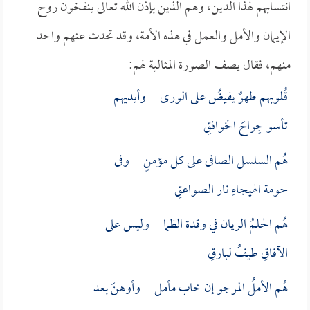
انتسابهم لهذا الدين، وهم الذين بإذن الله تعالى ينفخون روح
الإيمان والأمل والعمل في هذه الأمة، وقد تحدث عنهم واحد
منهم، فقال يصف الصورة المثالية لهم:
قُلوبهم طهرٌ يفيضُ على الورى وأيديهم
تأسو جِراحَ الخوافقِ
هُم السلسل الصافى على كل مؤمنٍ وفى
حومة الهيجاءِ نار الصواعقِ
هُم الحلمُ الريان في وقدة الظما وليس على
الآفاقِ طيفُُ لبارقِ
هُم الأملُ المرجو إن خاب مأمل وأوهنَ بعد