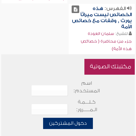
الفهرس:
هذه
الخصائص ليست ميراثاً
يورث , وقفات مع خصائص
الأمة
للشيخ:
سلمان العودة
جزء من محاضرة ( خصائص
هذه الأمة)
مكتبتك الصوتية
اسم
المستخدم:
كـلـــمـة
الـمـــــرور:
دخول المشتركين