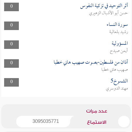
أثر التوحيد في تزكية النفوس
0
حسن أبو الأشبال الزهيري
سورة النساء
0
رشيد بلعالية
المسؤولية
0
أيمن صيدح
أذان من فلسطين-بصوت صهيب هاني خطبا
0
صهيب هاني خطبا
الشموخ5
0
مهند الدوسري
عدد مرات
3095035771
الاستماع