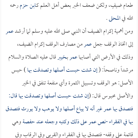
طعام ضيفٍ، ولكن ضعف الخبر بعض أهل العلم كـ
ابن حزم
رحمه
الله في
المحلى
.
ومن أهمية إكرام الضيف أن النبي صلى الله عليه وسلم لما أرشد
عمر
إلى اتخاذ الوقف جعل
عمر
من مصارف الوقف إكرام الضيف،
وذلك في الأرض التي أصابها
عمر
بـ
خيبر
قال عليه الصلاة والسلام
مرشداً وناصحاً: (
إن شئت حبست أصلها وتصدقت بها
) حبس
الأصل: هو الوقف وتسبيل الثمرة وأي منفعة تنفق في الخير
والأصل محبوس قال: (
إن شئت حبست أصلها وتصدقت بها قال:
فتصدق بها
عمر
غير أنه لا يباع أصلها ولا يوهب ولا يورث فتصدق
بها في الفقراء -نص
عمر
على ذلك وكتبه وجعله عند
حفصة
وهي
قائمة على وقفه- فتصدق بها في الفقراء والقربى وفي الرقاب وفي