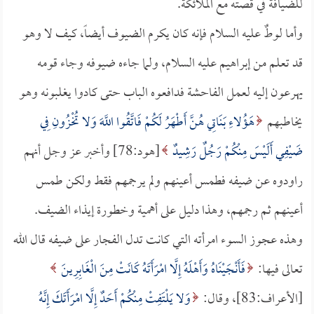
للضيافة في قصته مع الملائكة.
وأما لوطٌ عليه السلام فإنه كان يكرم الضيوف أيضاً، كيف لا وهو
قد تعلم من إبراهيم عليه السلام، ولما جاءه ضيوفه وجاء قومه
يهرعون إليه لعمل الفاحشة فدافعوه الباب حتى كادوا يغلبونه وهو
يخاطبهم
هَؤُلاءِ بَنَاتِي هُنَّ أَطْهَرُ لَكُمْ فَاتَّقُوا اللَّهَ وَلا تُخْزُونِ فِي
ضَيْفِي أَلَيْسَ مِنْكُمْ رَجُلٌ رَشِيدٌ
[هود:78] وأخبر عز وجل أنهم
راودوه عن ضيفه فطمس أعينهم ولم يرجمهم فقط ولكن طمس
أعينهم ثم رجمهم، وهذا دليل على أهمية وخطورة إيذاء الضيف.
وهذه عجوز السوء امرأته التي كانت تدل الفجار على ضيفه قال الله
تعالى فيها:
فَأَنْجَيْنَاهُ وَأَهْلَهُ إِلَّا امْرَأَتَهُ كَانَتْ مِنَ الْغَابِرِينَ
[الأعراف:83]، وقال:
وَلا يَلْتَفِتْ مِنْكُمْ أَحَدٌ إِلَّا امْرَأَتَكَ إِنَّهُ