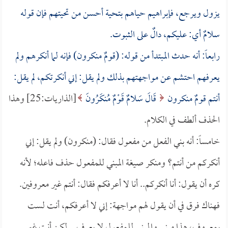
يزول ويرجع، فإبراهيم حياهم بتحية أحسن من تحيتهم فإن قوله
سلامٌ أي: عليكم، دالٌ على الثبوت.
رابعاً: أنه حدث المبتدأ من قوله: (قومٌ منكرون) فإنه لما أنكرهم ولم
يعرفهم احتشم عن مواجهتهم بذلك ولم يقل: إني أنكرتكم، لم يقل:
أنتم قومٌ منكرون
قَالَ سَلامٌ قَوْمٌ مُنكَرُونَ
[الذاريات:25] وهذا
الحذف ألطف في الكلام.
خامساً: أنه بني الفعل من مفعول فقال: (منكرون) ولم يقل: إني
أنكركم من أنتم؟ ومنكر صيغة المبني للمفعول حذف فاعله؛ لأنه
كره أن يقول: أنا أنكركم.. أنا لا أعرفكم فقال: أنتم غير معروفين.
فهناك فرق في أن يقول لهم مواجهة: إني لا أعرفكم، أنت لست
بمعروف، هذا مبني والمبني للمفعول لا يعرف .. لكن أنت غير