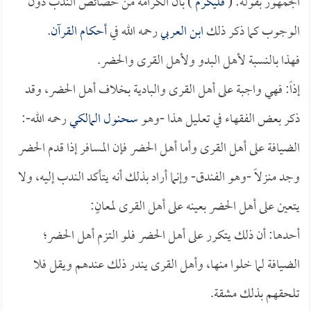
الجمهور بقوله: (
فليكرم
) بأن الكرامة من خصائص الندب دون
الوجوب كما ذكر ذلك
ابن العربي
رحمه الله في
أحكام القرآن
.
فهذا بالنسبة لأهل البدو ولأهل القرى والحضر.
إذاً: فهي واجبة على أهل القرى والبادية بخلاف أهل الحضر، وقد
ذكر بعض الفقهاء في تعليل هذا -وهو
سحنول المالكي
رحمه الله-:
الضيافة على أهل القرى وأما أهل الحضر فإن المسافر إذا قدم الحضر
وجد منزلاً -وهو الفندق- وإنما أراد بذلك أنه يتأكد الندب إليه، ولا
يتعين على أهل الحضر بعينه على أهل القرى لمعانٍ:
أحدها: أن ذلك يتكرر على أهل الحضر فلو التزم أهل الحضر؛
الضيافة لما خلوا منها، وأهل القرى يندر ذلك عندهم ويقل فلا
تلحقهم بذلك مشقة.