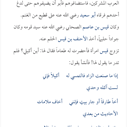
العرب المشركين، فاستضافوهم فأبو أن يضيفوهم حتى لدغ
أحدهم فرقاه
أبو سعيد
رضي الله عنه على قطيع من الغنم.
وكان
قيس بن عاصم
الصحابي رضي الله عنه سيد قومه وكان
جواداً حليماً، أخذ
الأحنف بن قيس
الحلم عنه.
تزوج
قيس
امرأة فأحضرت له طعاماً فقال لها: أين أكيلي؟ فلم
تدر ما يقول لها! فأنشأ يقول:
إذا ما صنعت الزاد فالتمسي له أكيلاً فإني
لست آكله وحدي
أخاً طارقاً أو جار بيتٍ فإنني أخاف ملامات
الأحاديث من بعدي