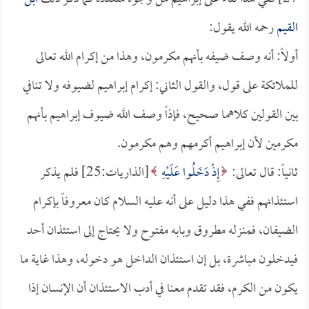
القيم
رحمه الله يقول:
أولاً: أنه وصف ضيفه بأنهم مكرمون، وهذا من إكرام الله تعالى
للملائكة على قول، والقول الثاني: إكرام إبراهيم لضيوفه ولا تنافي
بين القولين كلاهما صحيح، فإذاً وصف الله ضيوف إبراهيم بأنهم
مكرمين لأن إبراهيم أكرمهم وهم مكرمون.
ثانياً: قال تعالى:
إِذْ دَخَلُوا عَلَيْهِ
[الذاريات:25] فلم يذكر
استئذانهم ففي هذا دليل على أنه عليه السلام كان معروفاً بإكرام
الضيفان، فمنزله مطروق وبابه مفتوح ولا يحتاج إلى استئذان أحد
فيدخلون مباشرة، بل إن استئذان الداخل هو دخوله، وهذا غاية ما
يكون من الكرم، فقد تقدم معنا في أدب الاستئذان أن الإنسان إذا