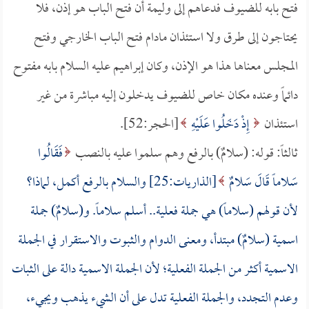
فتح بابه للضيوف فدعاهم إلى وليمة أن فتح الباب هو إذن، فلا
يحتاجون إلى طرق ولا استئذان مادام فتح الباب الخارجي وفتح
المجلس معناها هذا هو الإذن، وكان إبراهيم عليه السلام بابه مفتوح
دائماً وعنده مكان خاص للضيوف يدخلون إليه مباشرة من غير
استئذان
إِذْ دَخَلُوا عَلَيْهِ
[الحجر:52].
ثالثاً: قوله: (سلامٌ) بالرفع وهم سلموا عليه بالنصب
فَقَالُوا
سَلاماً قَالَ سَلامٌ
[الذاريات:25] والسلام بالرفع أكمل، لماذا؟
لأن قولهم (سلاماً) هي جملة فعلية.. أسلم سلاماً. و(سلامٌ) جملة
اسمية (سلامٌ) مبتدأ، ومعنى الدوام والثبوت والاستقرار في الجملة
الاسمية أكثر من الجملة الفعلية؛ لأن الجملة الاسمية دالة على الثبات
وعدم التجدد، والجملة الفعلية تدل على أن الشيء يذهب ويجيء،