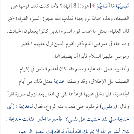
مُصِيبُهَا مَا أَصَابَهُمْ
[هود:81] لماذا؟ لأنها كانت تدل قومها على
الضيفان وهذه خيانة لزوجها؛ فعذب الله عجوز السوء القوادة -كما
قال العلماء- بمثل ما عذب قوم السوء الذين كانوا يعملون الخبائث.
وقد جاء في معرض الذم ذكر القوم الذين نزل عليهم الخضر
وموسى عليهما السلام فأبوا أن يضيفوهما.
وأما نبينا صلى الله عليه وسلم فقد كان أعظم الناس في إكرام
الضيف على الإطلاق، وقد وصفته
خديجة
بمثل ذلك من أيام
الجاهلية، فلما دخل عليها فزعاً مما لقي في الغار بعد نزول سورة اقرأ
وقال: (
زملوني
) فزملوه حتى ذهب عنه الروع، فقال لـ
خديجة
: (
أي
خديجة
مالي لقد خشيت على نفسي؟ -فأخبرها الخبر- فقالت
خديجة
:
كلا. أبشر فوالله لا يخزيك الله أبداً، فوالله إنك لتصل الرحم،