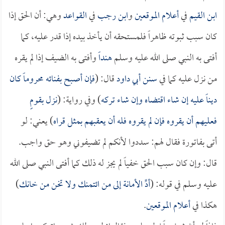
ابن القيم
في
أعلام الموقعين
و
ابن رجب
في
القواعد
وهي: أن الحق إذا
كان سبب ثبوته ظاهراً فلمستحقه أن يأخذ بيده إذا قدر عليه، كما
أفتى به النبي صلى الله عليه وسلم
هنداً
وأفتى به الضيف إذا لم يقره
من نزل عليه كما في
سنن أبي داود
قال: (
فإن أصبح بفنائه محروماً كان
ديناً عليه إن شاء اقتضاه وإن شاء تركه
) وفي رواية: (
نزل بقومٍ
فعليهم أن يقروه فإن لم يقروه فله أن يعقبهم بمثل قراه
) يعني: لو
أتى بفاتورة فقال لهم: سددوا لأنكم لم تضيفوني وهو حق واجب.
قال: وإن كان سبب الحق خفياً لم يجز له ذلك كما أفتى النبي صلى الله
عليه وسلم في قوله: (
أدِّ الأمانة إلى من ائتمنك ولا تخن من خانك
)
هكذا في
أعلام الموقعين
.