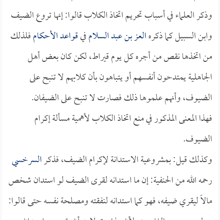
وذكر العلماء في أسباب تحريم اتخاذ الكلاب قالوا: إنها تروع الضيف
وابن السبيل كما ذكره
العز بن عبد السلام
في
قواعد الأحكام
فلذلك
من اتخذها نقص من أجره كل يوم قيراط، لكن كان بعض أهل
الجاهلية يمتدحون أنفسهم أو يتباهون بأن كلابهم لا تنبح على
الضيوف، وأنهم علموها ذلك فصارت لا تنبح على الضيفان.
فهذا المعنى المذكور في منع اتخاذ الكلاب لأهمية مسألة إكرام
الضيوف.
وكذلك قيل: بمشروعية الاستدانة لإكرام الضيف، فذكر
السرخسي
رحمه الله من الحنفية: إن ما استدانه لقرى الضيف لو استدان شخص
مالاً ليقري ضيفه، فهو كما استدانه لنفقته ومصلحة نفسه حتى قالوا: