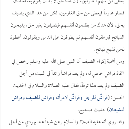
يعطى من سهم الغارمين، لأن هذا حق لا بد أن يقوم به، استدان
فصار غارماً فيعطى من حق الغارمين، لكن من هذا الذي يضيف
بحق، لأن هناك من يظلمون أنفسهم فيضيفون بغير حق، يذبحون
الذبائح فيرهقون أنفسهم ثم يطوفون على الناس ويقولون: أعطونا
نحن نذبح ذبائح.
ومن أهمية إكرام الضيف أن النبي صلى الله عليه وسلم رخص في
اتخاذ فراشٍ خاصٍ له، ولم يعد فراشاً زائداً في البيت من أجل
الضيف ولم يعد هذا ترفاً، فقال عليه الصلاة والسلام في الحديث
الحسن: (
فراشٌ للرجل وفراشٌ لامرأته وفراش للضيف وفراش
للشيطان
) حديث صحيح.
وقد روي أنه عليه الصلاة والسلام رهن شيئاً عند يهوديٍ من أجل