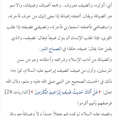
أي: أنزلوه، والضيف معروف.. وجمعه أضياف وضِيفان، والاسم
هو الضيافة ويقال: أضفته إضافة إذا نجى إليك من خوف فأجرته،
واستضافني فأضفته استجارني فأجرته، وتضيفني فضيفته إذا طلب
القِرى، فإذا طلب الإنسان أن ينزل ضيفاً فيقال: تضيف، والذي
يقبل هذا يقال: ضيفه، هكذا في
المصباح المنير
.
والضيافة من آداب الإسلام وشرائعه وأحكامه وهو من سنن
المرسلين، وأول من ضيف الضيف إبراهيم عليه السلام، كما جاء
ذلك في الحديث الصحيح عن النبي صلى الله عليه وسلم، وقال الله
تعالى:
هَلْ أَتَاكَ حَدِيثُ ضَيْفِ إِبْرَاهِيمَ الْمُكْرَمِينَ
[الذاريات:24]
فوصفهم بأنهم أكرموا.
وقصته عليه السلام لما قدم لهم عجلاً حنيذاً نزلاً وضيافةً معروفة.