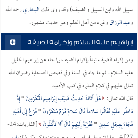
سبيل الله وابن السبيل والضيف) وقد روى ذلك
البخاري
رحمه الله
و
عبد الرزاق
وغيره من أهل العلم وهو حديث مشهور.
إبراهيم عليه السلام وإكرامه لضيفه
ومن إكرام الضيف نبدأ بإكرام الضيف بما جاء عن إبراهيم الخليل
عليه السلام.. ثم ما جاء في السنة وفي قصص الصحابة رضوان الله
تعالى عليهم في كلام العلماء في كتب الأدب.
قال الله تعالى:
هَلْ أَتَاكَ حَدِيثُ ضَيْفِ إِبْرَاهِيمَ الْمُكْرَمِينَ
*
إِذْ
دَخَلُوا عَلَيْهِ فَقَالُوا سَلاماً قَالَ سَلامٌ قَوْمٌ مُنكَرُونَ
*
فَرَاغَ إِلَى أَهْلِهِ
فَجَاءَ بِعِجْلٍ سَمِينٍ
*
فَقَرَّبَهُ إِلَيْهِمْ قَالَ أَلا تَأْكُلُونَ
[الذاريات:24-
27] ففي هذا ثناء على إبراهيم من وجوه متعددة كما ذكر ذلك
ابن