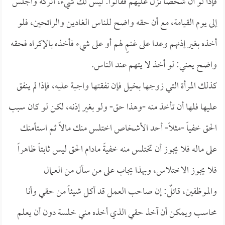
فإذاً لو أن شخصاً نزل عليهم فقالوا: ليس لك شيء، اتركه واجلس
إلى يوم القيامة، مع أن حقه واضح للناس الغادين والرائحين، فلو
أخذه بغير إذنهم وعدا على غنمٍ لهم أو على شيء فأخذه بالإكراه فحقه
واضح يعني: لو أخذ لا يتهم عند الناس.
كذلك المرأة التي زوجها بخيل فإن نفقتها واجبة عليه، فإذا لم ينفق
عليها فلها أن تأخذ منه -وهذا حق- ولو بغير إذنه، لكن لو كان سبب
الحق خفياً -مثلاً- أحد الأشخاص اختلس منك مالاً ثم استأمنك
على ماله فلا يجوز أن تختلس منه خفيةً مادام الحق ليس ثابتاً ظاهراً
فلا يجوز الاختلاس، وبهذا يجاب على من سأل من العمال
والموظفين، قائلٌ: إن صاحب العمل قد أكل شيئاً من حقي وأنا
محاسب ويمكن أن آخذ حقي الذي أخذه مني خلسة دون أن يعلم