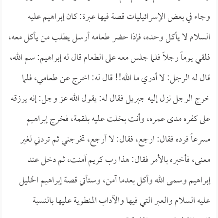
وجاء في بعض الإسرائيليات قصة فيها عبرة: كان إبراهيم عليه
السلام لا يأكل وحده، فإذا حضر طعامه أرسل يطلب من يأكل معه،
فلقي يوماً رجلاً فلما جلس معه على الطعام قال له إبراهيم: سم الله،
قال له الرجل: لا أدري ما الله!! قال له: اخرج عن طعامي، فلما
خرج الرجل نزل إليه جبريل فقال له: يقول الله عز وجل: إنه يرزقه
على كفره مدى عمره، وأنت بخلت عليه بلقمة، فخرج إبراهيم
مسرعاً فرده فقال: ارجع، فقال: لا أرجع، تخرجني ثم تردني لغير
معنى، فأخبره بالأمر فقال: هذا رب كريم آمنت، ثم دخل عند
إبراهيم وسمى الله وأكل بعدما آمن، وستأتي قصة إبراهيم الخليل
عليه السلام والعبر التي فيها والآداب المنطوية عليها بالنسبة