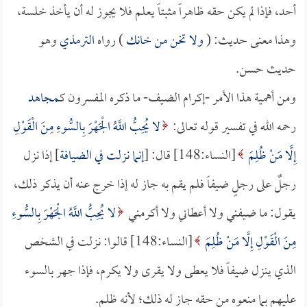
أحد، فإذا لم يكن حقه ظاهراً مثبتاً يعلم فلا يجوز له أن يأخذ خلسة،
وهذا معنى حديث: (
ولا تخن من خانك
) رواه
الترمذي
وهو
حديث حسن.
ومن أهمية هذا الأمر -إكرام الضيف- ما ذكره المفسرون كـ
مجاهد
رحمه الله في تفسير قوله تعالى:
لا يُحِبُّ اللَّهُ الْجَهْرَ بِالسُّوءِ مِنَ الْقَوْلِ
إِلَّا مَنْ ظُلِمَ
[النساء:148] قال: [
إنما نزلت في الضيافة
] إذا نزل
رجلٌ على رجلٍ ضيفاً فلم يقم به جاز له إذا خرج عنه أن يذكر ذلك،
يقول: ما ضيفني ولا أعطاني ولا أكرمني
لا يُحِبُّ اللَّهُ الْجَهْرَ بِالسُّوءِ
مِنَ الْقَوْلِ إِلَّا مَنْ ظُلِمَ
[النساء:148] قالوا: نزلت في الشخص
الذي ينزل ضيفاً فلا يعطى ولا يقرى ولا يكرم، فإذا جهر بالسوء
عليهم بما منعوه من حقه جاز له ذلك؛ لأنه ظلم.