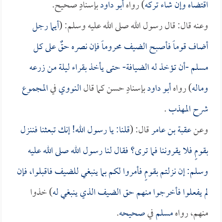
اقتضاه وإن شاء تركه
) رواه
أبو داود
بإسنادٍ صحيح.
وعنه قال: قال رسول الله صلى الله عليه وسلم: (
أيما رجل
أضاف قوماً فأصبح الضيف محروماً فإن نصره حقٌ على كل
مسلم -أن تؤخذ له الضيافة- حتى يأخذ بقراء ليلة من زرعه
وماله
) رواه
أبو داود
بإسنادٍ حسن كما قال
النووي
في
المجموع
شرح المهذب
.
وعن
عقبة بن عامر
قال: (
قلنا: يا رسول الله! إنك تبعثنا فننزل
بقومٍ فلا يقروننا فما ترى؟ فقال لنا رسول الله صلى الله عليه
وسلم: إن نزلتم بقومٍ فأمروا لكم بما ينبغي للضيف فاقبلوا، فإن
لم يفعلوا فأخرجوا منهم حق الضيف الذي ينبغي له
) خذوا
منهم، رواه
مسلم
في
صحيحه
.