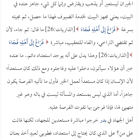
الجيران ليستعير أو يذهب ويقترض وإنما كل شيء جاهز عنده في
البيت، يعني مجهز البيت لخدمة الضيوف فهذا ما حصل، ثم مجيئه
بسرعة
فَرَاغَ إِلَى أَهْلِهِ فَجَاءَ
[الذاريات:26] ما قال: ثم جاء، لأن
ثم تقتضي التراخي، والفاء للتعقيب، مباشرة
فَرَاغَ إِلَى أَهْلِهِ فَجَاءَ
[الذاريات:26] وهذا يدل على أنه يوجد استعداد دائم.. ما عنده
خبر أن هؤلاء سيأتون، دخلوا عليه وفاجئوه ومع ذلك كان مستعداً؛
لأن الإنسان إذا كان مستعداً لعمل الخير فأول ما تأتيه الفرصة يكون
جاهزاً، أما الذي ليس بمستعد والمسألة ليست في باله وهو غير
متهيئ لها، فإذا فوجئ بها تفوت الفرصة عليه.
أهل الجهاد في
بدر
خرجوا مباشرة مستعدين للجهاد، لكنها فاتت
على من؟ على الذي كان يحتاج إلى استعداد، فطوبى لعبدٍ آخذ بعنان